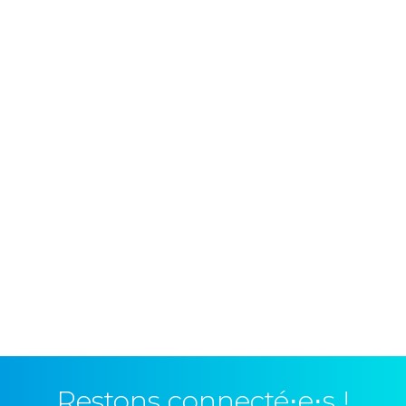
Restons connecté⋅e⋅s !