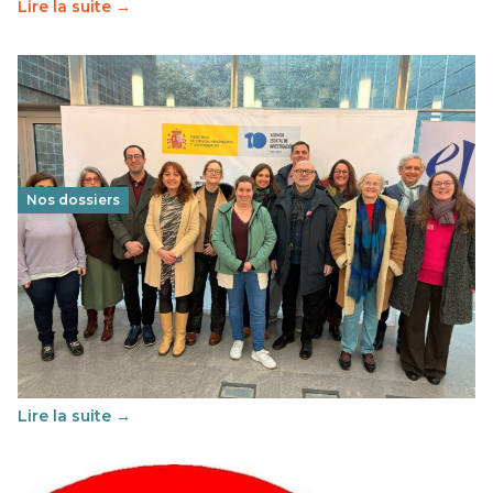
Lire la suite →
Nos dossiers
Éducation au vivre-ensemble : un échange croisé
franco-espagnol pour changer d’approche
29 juin 2026
-
National
Cette année, l'UNSA Éducation a mené un projet Erasmus
soutenu par l'union Européenne et centré sur l'éducation
au vivre-ensemble : quelles différences entre la France…
Lire la suite →