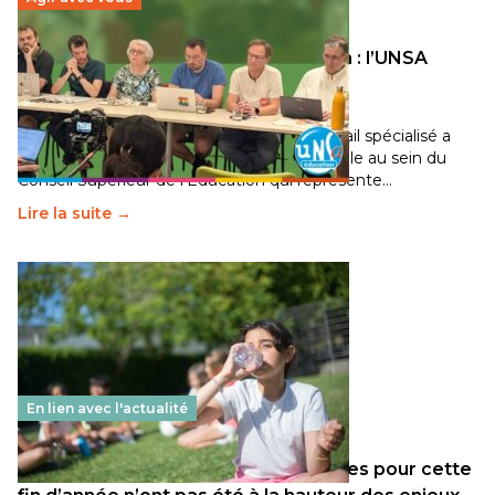
Transition écologique de l’éducation : l’UNSA
Éducation fait bouger les lignes
30 juin 2026
-
National
Pendant plusieurs mois, un groupe de travail spécialisé a
travaillé sur la transition écologique de l’Ecole au sein du
Conseil Supérieur de l’Éducation qui représente…
Lire la suite →
En lien avec l'actualité
Les décisions ministérielles attendues pour cette