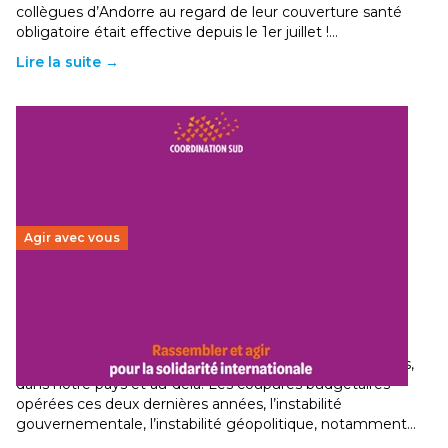
collègues d’Andorre au regard de leur couverture santé
obligatoire était effective depuis le 1er juillet !…
Lire la suite →
Agir avec vous
Budget 2026 : État d’urgence pour la solidarité
internationale
29 juin 2026
-
National
Le secteur humanitaire connaît des difficultés profondes,
dans notre pays et au-delà. Les coupures budgétaires
opérées ces deux dernières années, l’instabilité
gouvernementale, l’instabilité géopolitique, notamment…