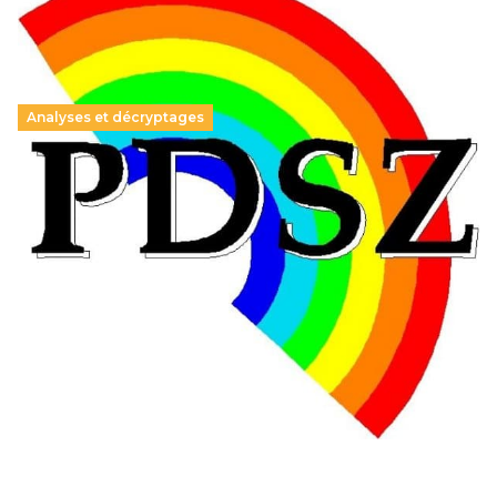
Analyses et décryptages
Hongrie : du changement pour les politiques
éducatives, aussi !
25 juin 2026
-
National
En Hongrie, le conservateur Peter Magyar et son parti
Tisza "Respect et liberté" ont remporté une large victoire,
contre le premier ministre sortant, Viktor Orban,…
Lire la suite →
+ D’ACTUALITÉS NATIONALES