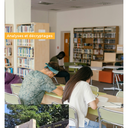
Analyses et décryptages
Supérieur privé : une dérive qui met à mal la
promesse républicaine
11 juillet 2026
-
National
Le projet de loi sur la régulation de l’enseignement
supérieur privé met en lumière l’amplification d’un système
qui relègue l’acte pédagogique au superfétatoire, voire à…
Lire la suite →