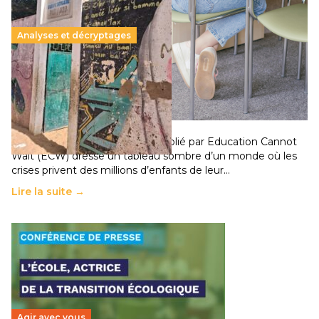
Analyses et décryptages
258 millions d’enfants victimes de la guerre, des
chocs climatiques et des déplacements de
population
11 juillet 2026
-
National
Un nouveau rapport mondial publié par Education Cannot
Wait (ECW) dresse un tableau sombre d’un monde où les
crises privent des millions d’enfants de leur…
Lire la suite →
Agir avec vous