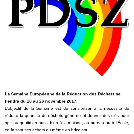
Hongrie : du changement pour les politiques
éducatives, aussi !
25 juin 2026
-
National
En Hongrie, le conservateur Peter Magyar et son parti
Tisza "Respect et liberté" ont remporté une large victoire,
contre le premier ministre sortant, Viktor Orban,…
Lire la suite →
+ D’ACTUALITÉS NATIONALES
La Semaine Européenne de la Réduction des Déchets se
tiendra du 18 au 26 novembre 2017.
L’objectif de la Semaine est de sensibiliser à la nécessité de
réduire la quantité de déchets générée et donner des clés pour
agir au quotidien aussi bien à la maison, au bureau ou à l’École,
en faisant ses achats ou même en bricolant.