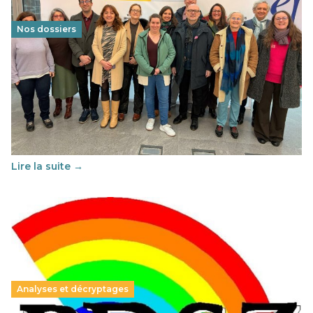
Nos dossiers
Éducation au vivre-ensemble : un échange croisé
franco-espagnol pour changer d’approche
29 juin 2026
-
National
Cette année, l'UNSA Éducation a mené un projet Erasmus
soutenu par l'union Européenne et centré sur l'éducation
au vivre-ensemble : quelles différences entre la France…
Lire la suite →
Analyses et décryptages