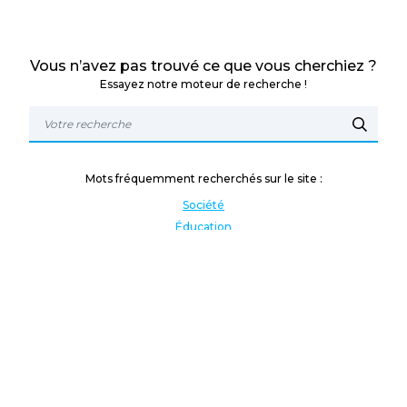
Vous n’avez pas trouvé ce que vous cherchiez ?
Essayez notre moteur de recherche !
Mots fréquemment recherchés sur le site :
Société
Éducation
Fonction publique
Jeunesse et sport
Enseignement supérieur
Rémunération
Vos droits
International
Culture
Enseigner à l'étranger