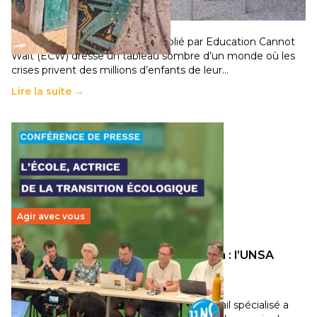
population
11 juillet 2026
-
National
Un nouveau rapport mondial publié par Education Cannot
Wait (ECW) dresse un tableau sombre d’un monde où les
crises privent des millions d’enfants de leur…
Lire la suite →
Agir avec vous
Transition écologique de l’éducation : l’UNSA
Éducation fait bouger les lignes
30 juin 2026
-
National
Pendant plusieurs mois, un groupe de travail spécialisé a