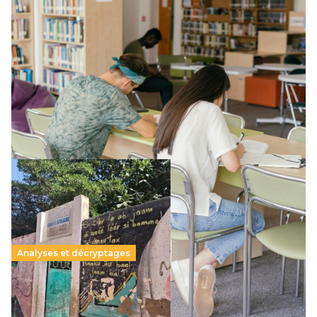
Supérieur privé : une dérive qui met à mal la
promesse républicaine
11 juillet 2026
-
National
Le projet de loi sur la régulation de l’enseignement
supérieur privé met en lumière l’amplification d’un système
qui relègue l’acte pédagogique au superfétatoire, voire à…
Lire la suite →
Analyses et décryptages
258 millions d’enfants victimes de la guerre, des
chocs climatiques et des déplacements de