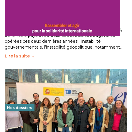
Budget 2026 : État d’urgence pour la solidarité
internationale
29 juin 2026
-
National
Le secteur humanitaire connaît des difficultés profondes,
dans notre pays et au-delà. Les coupures budgétaires
opérées ces deux dernières années, l’instabilité
gouvernementale, l’instabilité géopolitique, notamment…
Lire la suite →
Nos dossiers
Éducation au vivre-ensemble : un échange croisé
franco-espagnol pour changer d’approche