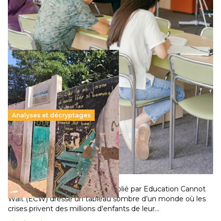
supérieur privé met en lumière l’amplification d’un système
qui relègue l’acte pédagogique au superfétatoire, voire à…
Lire la suite →
Analyses et décryptages
258 millions d’enfants victimes de la guerre, des
chocs climatiques et des déplacements de
population
11 juillet 2026
-
National
Un nouveau rapport mondial publié par Education Cannot
Wait (ECW) dresse un tableau sombre d’un monde où les
crises privent des millions d’enfants de leur…