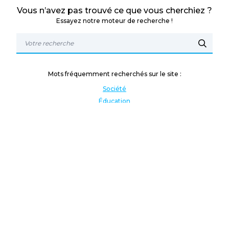
Vous n’avez pas trouvé ce que vous cherchiez ?
Essayez notre moteur de recherche !
Mots fréquemment recherchés sur le site :
Société
Éducation
Fonction publique
Jeunesse et sport
Enseignement supérieur
Rémunération
Vos droits
International
Culture
Enseigner à l'étranger
Covid
Lutte contre les inégalités