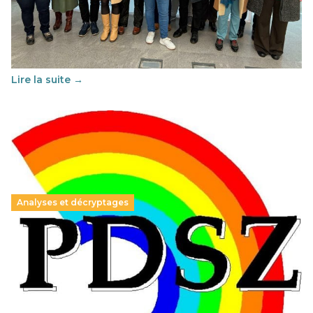
29 juin 2026
-
National
Cette année, l'UNSA Éducation a mené un projet Erasmus
soutenu par l'union Européenne et centré sur l'éducation
au vivre-ensemble : quelles différences entre la France…
Lire la suite →
Analyses et décryptages
Hongrie : du changement pour les politiques
éducatives, aussi !
25 juin 2026
-
National
En Hongrie, le conservateur Peter Magyar et son parti
Tisza "Respect et liberté" ont remporté une large victoire,