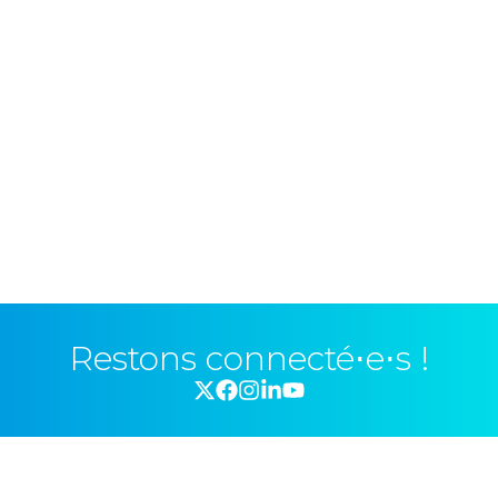
Restons connecté⋅e⋅s !