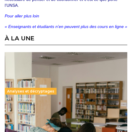
l’UNSA.
Pour aller plus loin
« Enseignants et étudiants n’en peuvent plus des cours en ligne »
À LA UNE
Analyses et décryptages
Supérieur privé : une dérive qui met à mal la
promesse républicaine
11 juillet 2026
-
National
Le projet de loi sur la régulation de l’enseignement