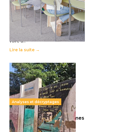
11 juillet 2026
-
National
Le projet de loi sur la régulation de
l’enseignement supérieur privé met
en lumière l’amplification d’un
système qui relègue l’acte
pédagogique au superfétatoire,
voire à…
Lire la suite →
Analyses et décryptages
258 millions d’enfants victimes
de la guerre, des chocs