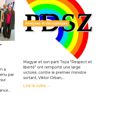
Analyses et décryptages
ble :
Hongrie : du changement pour
o-
les politiques éducatives, aussi !
25 juin 2026
-
National
En Hongrie, le conservateur Peter
Magyar et son parti Tisza "Respect et
liberté" ont remporté une large
n a
victoire, contre le premier ministre
enu par
sortant, Viktor Orban,…
 sur
 :
Lire la suite →
rance…