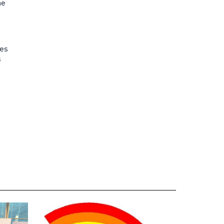
ne
hes
s