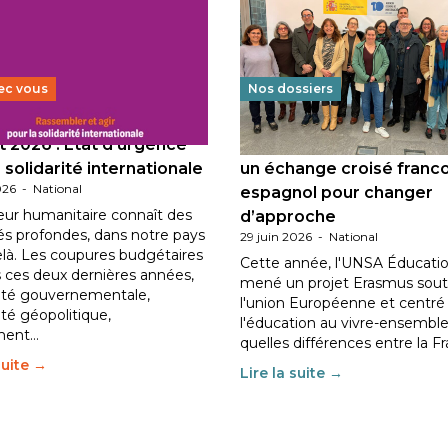
ec vous
Nos dossiers
 2026 : État d’urgence
Éducation au vivre-ensem
 solidarité internationale
un échange croisé franc
026
-
National
espagnol pour changer
eur humanitaire connaît des
d’approche
tés profondes, dans notre pays
29 juin 2026
-
National
elà. Les coupures budgétaires
Cette année, l'UNSA Éducatio
 ces deux dernières années,
mené un projet Erasmus sout
ilité gouvernementale,
l'union Européenne et centré
lité géopolitique,
l'éducation au vivre-ensemble
ment…
quelles différences entre la F
suite →
Lire la suite →