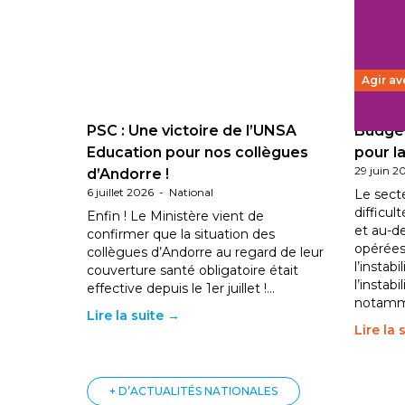
Agir av
PSC : Une victoire de l’UNSA
Budget
Education pour nos collègues
pour la
29 juin 2
d’Andorre !
6 juillet 2026
-
National
Le sect
difficul
Enfin ! Le Ministère vient de
et au-d
confirmer que la situation des
opérées
collègues d’Andorre au regard de leur
l’instab
couverture santé obligatoire était
l’instabi
effective depuis le 1er juillet !…
notam
Lire la suite →
Lire la 
+ D’ACTUALITÉS NATIONALES