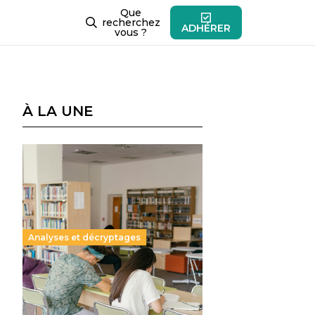
Que
recherchez
ADHÉRER
vous ?
À LA UNE
Analyses et décryptages
Supérieur privé : une dérive
qui met à mal la promesse
républicaine