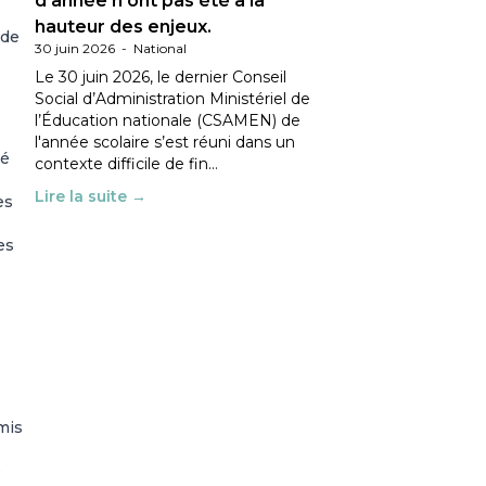
d’année n’ont pas été à la
hauteur des enjeux.
 de
30 juin 2026
-
National
Le 30 juin 2026, le dernier Conseil
Social d’Administration Ministériel de
l’Éducation nationale (CSAMEN) de
l'année scolaire s’est réuni dans un
pé
contexte difficile de fin…
Lire la suite →
es
es
mis
e