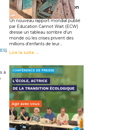
climatiques et des
déplacements de population
11 juillet 2026
-
National
Un nouveau rapport mondial publié
par Education Cannot Wait (ECW)
dresse un tableau sombre d’un
monde où les crises privent des
millions d’enfants de leur…
RES
).
Lire la suite →
s à
s
Agir avec vous
Transition écologique de
l’éducation : l’UNSA Éducation