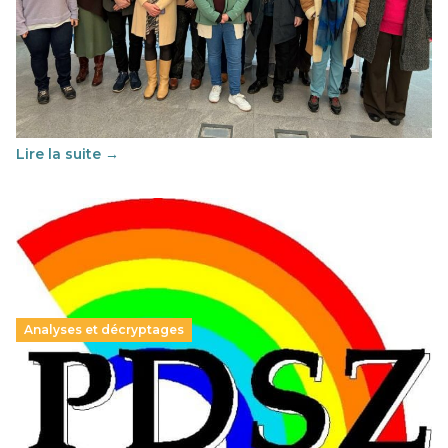
Éducation au vivre-ensemble : un échange croisé
franco-espagnol pour changer d’approche
29 juin 2026
-
National
Cette année, l'UNSA Éducation a mené un projet Erasmus
soutenu par l'union Européenne et centré sur l'éducation
au vivre-ensemble : quelles différences entre la France…
Lire la suite →
Analyses et décryptages
Hongrie : du changement pour les politiques
éducatives, aussi !
25 juin 2026
-
National