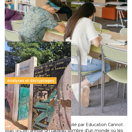
11 juillet 2026
-
National
Le projet de loi sur la régulation de l’enseignement
supérieur privé met en lumière l’amplification d’un système
qui relègue l’acte pédagogique au superfétatoire, voire à…
Lire la suite →
Analyses et décryptages
258 millions d’enfants victimes de la guerre, des
chocs climatiques et des déplacements de
population
11 juillet 2026
-
National
Un nouveau rapport mondial publié par Education Cannot
Wait (ECW) dresse un tableau sombre d’un monde où les