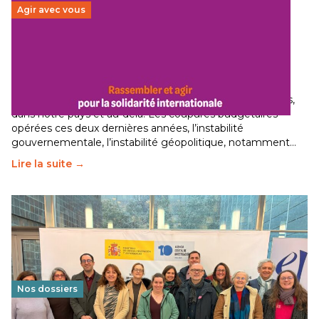
Agir avec vous
Budget 2026 : État d’urgence pour la solidarité
internationale
29 juin 2026
-
National
Le secteur humanitaire connaît des difficultés profondes,
dans notre pays et au-delà. Les coupures budgétaires
opérées ces deux dernières années, l’instabilité
gouvernementale, l’instabilité géopolitique, notamment…
Lire la suite →
Nos dossiers