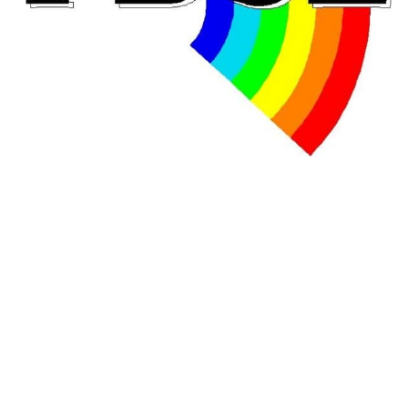
En Hongrie, le conservateur Peter Magyar et son parti
Tisza "Respect et liberté" ont remporté une large victoire,
contre le premier ministre sortant, Viktor Orban,…
Lire la suite →
+ D’ACTUALITÉS NATIONALES