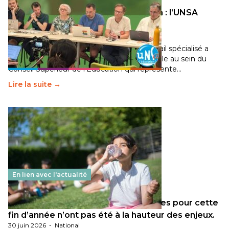
Transition écologique de l’éducation : l’UNSA
Éducation fait bouger les lignes
30 juin 2026
-
National
Pendant plusieurs mois, un groupe de travail spécialisé a
travaillé sur la transition écologique de l’Ecole au sein du
Conseil Supérieur de l’Éducation qui représente…
Lire la suite →
En lien avec l'actualité
Les décisions ministérielles attendues pour cette
fin d’année n’ont pas été à la hauteur des enjeux.
30 juin 2026
-
National