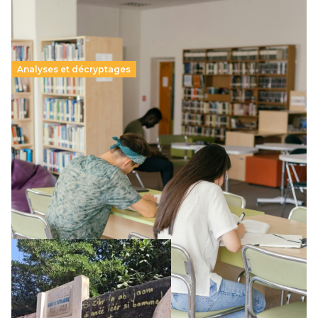
Analyses et décryptages
Supérieur privé : une dérive qui met à mal la
promesse républicaine
11 juillet 2026
-
National
Le projet de loi sur la régulation de l’enseignement
supérieur privé met en lumière l’amplification d’un système
qui relègue l’acte pédagogique au superfétatoire, voire à…
Lire la suite →