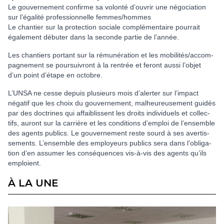
Le gouvernement confirme sa volonté d’ouvrir une négociation
sur l’égalité professionnelle femmes/hommes
Le chantier sur la protection sociale complémentaire pourrait
également débuter dans la seconde partie de l’année.
Les chan­tiers por­tant sur la rému­né­ra­tion et les mobi­li­tés/accom­
pa­gne­ment se pour­sui­vront à la ren­trée et feront aussi l’objet
d’un point d’étape en octo­bre.
L’UNSA ne cesse depuis plu­sieurs mois d’aler­ter sur l’impact
néga­tif que les choix du gou­ver­ne­ment, mal­heu­reu­se­ment guidés
par des doc­tri­nes qui affai­blis­sent les droits indi­vi­duels et col­lec­
tifs, auront sur la car­rière et les condi­tions d’emploi de l’ensem­ble
des agents publics. Le gou­ver­ne­ment reste sourd à ses aver­tis­
se­ments. L’ensem­ble des employeurs publics sera dans l’obli­ga­
tion d’en assu­mer les consé­quen­ces vis-à-vis des agents qu’ils
emploient.
À LA UNE