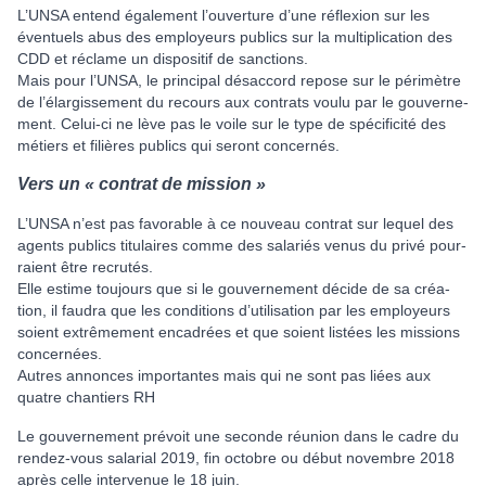
L’UNSA entend également l’ouver­ture d’une réflexion sur les
éventuels abus des employeurs publics sur la mul­ti­pli­ca­tion des
CDD et réclame un dis­po­si­tif de sanc­tions.
Mais pour l’UNSA, le prin­ci­pal désac­cord repose sur le péri­mè­tre
de l’élargissement du recours aux contrats voulu par le gou­ver­ne­
ment. Celui-ci ne lève pas le voile sur le type de spé­ci­fi­cité des
métiers et filiè­res publics qui seront concer­nés.
Vers un « contrat de mis­sion »
L’UNSA n’est pas favo­ra­ble à ce nou­veau contrat sur lequel des
agents publics titu­lai­res comme des sala­riés venus du privé pour­
raient être recru­tés.
Elle estime tou­jours que si le gou­ver­ne­ment décide de sa créa­
tion, il faudra que les condi­tions d’uti­li­sa­tion par les employeurs
soient extrê­me­ment enca­drées et que soient lis­tées les mis­sions
concer­nées.
Autres annonces importantes mais qui ne sont pas liées aux
quatre chantiers RH
Le gouvernement prévoit une seconde réunion dans le cadre du
rendez-vous salarial 2019, fin octobre ou début novembre 2018
après celle intervenue le 18 juin.