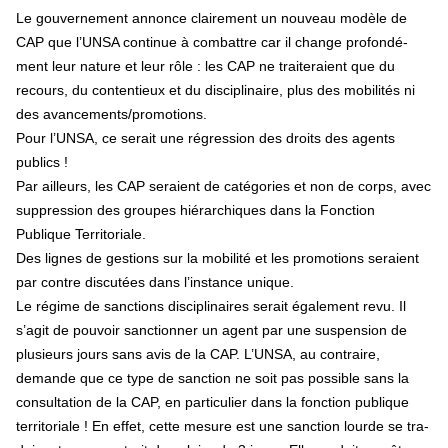
Le gou­ver­ne­ment annonce clai­re­ment un nou­veau modèle de
CAP que l’UNSA conti­nue à com­bat­tre car il change pro­fon­dé­
ment leur nature et leur rôle : les CAP ne trai­te­raient que du
recours, du conten­tieux et du dis­ci­pli­naire, plus des mobi­li­tés ni
des avan­ce­ments/pro­mo­tions.
Pour l’UNSA, ce serait une régres­sion des droits des agents
publics !
Par ailleurs, les CAP seraient de caté­go­ries et non de corps, avec
sup­pres­sion des grou­pes hié­rar­chi­ques dans la Fonction
Publique Territoriale.
Des lignes de ges­tions sur la mobi­lité et les pro­mo­tions seraient
par contre dis­cu­tées dans l’ins­tance unique.
Le régime de sanc­tions dis­ci­pli­nai­res serait également revu. Il
s’agit de pou­voir sanc­tion­ner un agent par une sus­pen­sion de
plu­sieurs jours sans avis de la CAP. L’UNSA, au contraire,
demande que ce type de sanc­tion ne soit pas pos­si­ble sans la
consul­ta­tion de la CAP, en par­ti­cu­lier dans la fonc­tion publi­que
ter­ri­to­riale ! En effet, cette mesure est une sanc­tion lourde se tra­