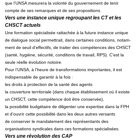
que l’UNSA mesu­rera la volonté du gou­ver­ne­ment de tenir
compte de ses remar­ques et de ses pro­po­si­tions.
Vers une instance unique regroupant les CT et les
CHSCT actuels
Une for­ma­tion spé­cia­li­sée rat­ta­chée à la future ins­tance unique
de dia­lo­gue social per­met­trait, dans cer­tai­nes condi­tions, notam­
ment de seuil d’effec­tifs, de trai­ter des com­pé­ten­ces des CHSCT
(santé, hygiène, sécu­rité, condi­tions de tra­vail, RPS). C’est la
seule réelle évolution notoire.
Pour l’UNSA, à l’heure de trans­for­ma­tions impor­tan­tes, il est
indis­pen­sa­ble de garan­tir à la fois :
les droits à protection de la santé des agents
la couverture territoriale (dans chaque établissement où il existe
un CHSCT, cette compétence doit être conservée),
la possibilité budgétaire de diligenter une expertise dans la FPH
et d’ouvrir cette possibilité dans les deux autres versants
de conserver le mandatement des représentants des
organisations syndicales dans ces formations spécialisées.
Vers une révolution des CAP