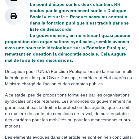
Le point d’étape sur les deux chantiers RH
voulus par le gouvernement sur le « Dialogue
Social » et sur le « Recours accru au contrat »
dans la fonction publique s’est traduit par une
liste de désaccords.
Le gouvernement, en ne retenant quasi aucune
proposition des organisations syndicales, semble avancer
avec une boussole idéologique sur la Fonction Publique,
remettant en question la démocratie sociale. Cela augure
mal de la suite des discussions.
Déception pour l’UNSA Fonction Publique lors de la réu­nion mul­ti­
la­té­rale pré­si­dée par Olivier Dussopt, secré­taire d’État auprès du
Ministre chargé de l’action et des comp­tes publics.
A ce stade, peu de pro­po­si­tions for­mu­lées par les orga­ni­sa­tions
syn­di­ca­les ont été rete­nues. Les annon­ces du gou­ver­ne­ment ne
garan­tis­sent pas le droit ni la pro­tec­tion des agents, que ce soit
en matière de santé, de condi­tions de tra­vail, de suivi équitable
des car­riè­res pour les mobi­li­tés ou pour les avan­ce­ments et pro­
mo­tions.
Les éléments évoqués dans cet arti­cle ne sont en rien conclu­sifs,