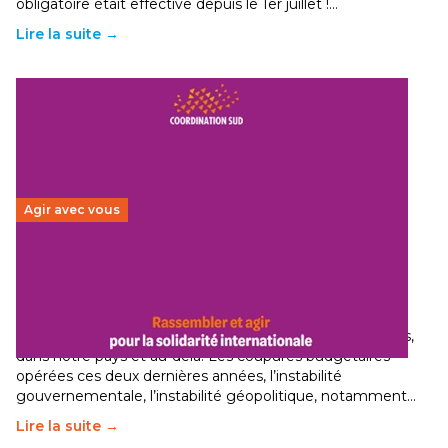
obligatoire était effective depuis le 1er juillet !…
Lire la suite →
Agir avec vous
Budget 2026 : État d’urgence pour la solidarité
internationale
29 juin 2026
-
National
Le secteur humanitaire connaît des difficultés profondes,
dans notre pays et au-delà. Les coupures budgétaires
opérées ces deux dernières années, l’instabilité
gouvernementale, l’instabilité géopolitique, notamment…
Lire la suite →