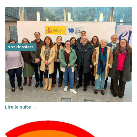
Nos dossiers
Éducation au vivre-ensemble : un échange croisé
franco-espagnol pour changer d’approche
29 juin 2026
-
National
Cette année, l'UNSA Éducation a mené un projet Erasmus
soutenu par l'union Européenne et centré sur l'éducation
au vivre-ensemble : quelles différences entre la France…
Lire la suite →