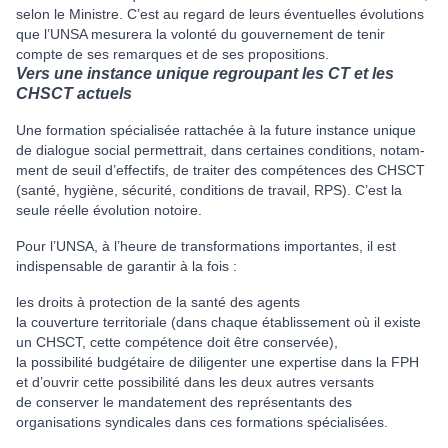
selon le Ministre. C’est au regard de leurs éventuelles évolutions
que l’UNSA mesu­rera la volonté du gou­ver­ne­ment de tenir
compte de ses remar­ques et de ses pro­po­si­tions.
Vers une instance unique regroupant les CT et les
CHSCT actuels
Une for­ma­tion spé­cia­li­sée rat­ta­chée à la future ins­tance unique
de dia­lo­gue social per­met­trait, dans cer­tai­nes condi­tions, notam­
ment de seuil d’effec­tifs, de trai­ter des com­pé­ten­ces des CHSCT
(santé, hygiène, sécu­rité, condi­tions de tra­vail, RPS). C’est la
seule réelle évolution notoire.
Pour l’UNSA, à l’heure de trans­for­ma­tions impor­tan­tes, il est
indis­pen­sa­ble de garan­tir à la fois :
les droits à protection de la santé des agents
la couverture territoriale (dans chaque établissement où il existe
un CHSCT, cette compétence doit être conservée),
la possibilité budgétaire de diligenter une expertise dans la FPH
et d’ouvrir cette possibilité dans les deux autres versants
de conserver le mandatement des représentants des
organisations syndicales dans ces formations spécialisées.