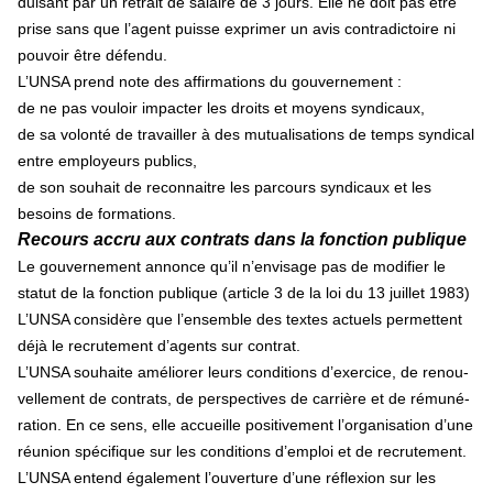
dui­sant par un retrait de salaire de 3 jours. Elle ne doit pas être
prise sans que l’agent puisse expri­mer un avis contra­dic­toire ni
pou­voir être défendu.
L’UNSA prend note des affir­ma­tions du gou­ver­ne­ment :
de ne pas vouloir impacter les droits et moyens syndicaux,
de sa volonté de travailler à des mutualisations de temps syndical
entre employeurs publics,
de son souhait de reconnaitre les parcours syndicaux et les
besoins de formations.
Recours accru aux contrats dans la fonction publique
Le gou­ver­ne­ment annonce qu’il n’envi­sage pas de modi­fier le
statut de la fonc­tion publi­que (arti­cle 3 de la loi du 13 juillet 1983)
L’UNSA consi­dère que l’ensem­ble des textes actuels per­met­tent
déjà le recru­te­ment d’agents sur contrat.
L’UNSA sou­haite amé­lio­rer leurs condi­tions d’exer­cice, de renou­
vel­le­ment de contrats, de pers­pec­ti­ves de car­rière et de rému­né­
ra­tion. En ce sens, elle accueille posi­ti­ve­ment l’orga­ni­sa­tion d’une
réu­nion spé­ci­fi­que sur les condi­tions d’emploi et de recru­te­ment.
L’UNSA entend également l’ouver­ture d’une réflexion sur les