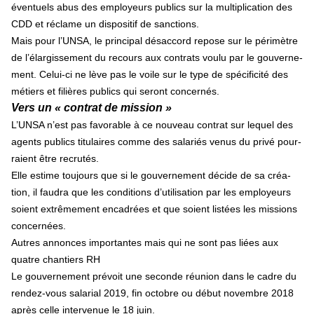
éventuels abus des employeurs publics sur la mul­ti­pli­ca­tion des
CDD et réclame un dis­po­si­tif de sanc­tions.
Mais pour l’UNSA, le prin­ci­pal désac­cord repose sur le péri­mè­tre
de l’élargissement du recours aux contrats voulu par le gou­ver­ne­
ment. Celui-ci ne lève pas le voile sur le type de spé­ci­fi­cité des
métiers et filiè­res publics qui seront concer­nés.
Vers un « contrat de mis­sion »
L’UNSA n’est pas favo­ra­ble à ce nou­veau contrat sur lequel des
agents publics titu­lai­res comme des sala­riés venus du privé pour­
raient être recru­tés.
Elle estime tou­jours que si le gou­ver­ne­ment décide de sa créa­
tion, il faudra que les condi­tions d’uti­li­sa­tion par les employeurs
soient extrê­me­ment enca­drées et que soient lis­tées les mis­sions
concer­nées.
Autres annonces importantes mais qui ne sont pas liées aux
quatre chantiers RH
Le gouvernement prévoit une seconde réunion dans le cadre du
rendez-vous salarial 2019, fin octobre ou début novembre 2018
après celle intervenue le 18 juin.