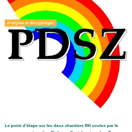
Analyses et décryptages
Hongrie : du changement pour les politiques
éducatives, aussi !
25 juin 2026
-
National
En Hongrie, le conservateur Peter Magyar et son parti
Tisza "Respect et liberté" ont remporté une large victoire,
contre le premier ministre sortant, Viktor Orban,…
Lire la suite →
+ D’ACTUALITÉS NATIONALES
Le point d’étape sur les deux chantiers RH voulus par le