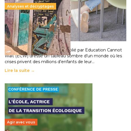
Analyses et décryptages
258 millions d’enfants victimes de la guerre, des
chocs climatiques et des déplacements de
population
11 juillet 2026
-
National
Un nouveau rapport mondial publié par Education Cannot
Wait (ECW) dresse un tableau sombre d’un monde où les
crises privent des millions d’enfants de leur…
Lire la suite →
Agir avec vous