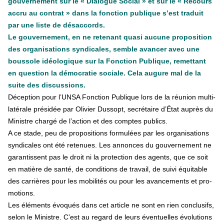
gouvernement sur le « Dialogue Social » et sur le « Recours
accru au contrat » dans la fonction publique s’est traduit
par une liste de désaccords.
Le gouvernement, en ne retenant quasi aucune proposition
des organisations syndicales, semble avancer avec une
boussole idéologique sur la Fonction Publique, remettant
en question la démocratie sociale. Cela augure mal de la
suite des discussions.
Déception pour l’UNSA Fonction Publique lors de la réu­nion mul­ti­
la­té­rale pré­si­dée par Olivier Dussopt, secré­taire d’État auprès du
Ministre chargé de l’action et des comp­tes publics.
A ce stade, peu de pro­po­si­tions for­mu­lées par les orga­ni­sa­tions
syn­di­ca­les ont été rete­nues. Les annon­ces du gou­ver­ne­ment ne
garan­tis­sent pas le droit ni la pro­tec­tion des agents, que ce soit
en matière de santé, de condi­tions de tra­vail, de suivi équitable
des car­riè­res pour les mobi­li­tés ou pour les avan­ce­ments et pro­
mo­tions.
Les éléments évoqués dans cet arti­cle ne sont en rien conclu­sifs,
selon le Ministre. C’est au regard de leurs éventuelles évolutions