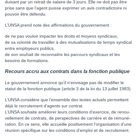
dui­sant par un retrait de salaire de 3 jours. Elle ne doit pas être
prise sans que l’agent puisse expri­mer un avis contra­dic­toire ni
pou­voir être défendu.
L’UNSA prend note des affir­ma­tions du gou­ver­ne­ment :
de ne pas vouloir impacter les droits et moyens syndicaux,
de sa volonté de travailler à des mutualisations de temps syndical
entre employeurs publics,
de son souhait de reconnaitre les parcours syndicaux et les
besoins de formations.
Recours accru aux contrats dans la fonction publique
Le gou­ver­ne­ment annonce qu’il n’envi­sage pas de modi­fier le
statut de la fonc­tion publi­que (arti­cle 3 de la loi du 13 juillet 1983)
L’UNSA consi­dère que l’ensem­ble des textes actuels per­met­tent
déjà le recru­te­ment d’agents sur contrat.
L’UNSA sou­haite amé­lio­rer leurs condi­tions d’exer­cice, de renou­
vel­le­ment de contrats, de pers­pec­ti­ves de car­rière et de rému­né­
ra­tion. En ce sens, elle accueille posi­ti­ve­ment l’orga­ni­sa­tion d’une
réu­nion spé­ci­fi­que sur les condi­tions d’emploi et de recru­te­ment.