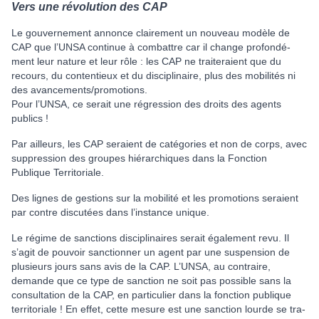
Vers une révolution des CAP
Le gou­ver­ne­ment annonce clai­re­ment un nou­veau modèle de
CAP que l’UNSA conti­nue à com­bat­tre car il change pro­fon­dé­
ment leur nature et leur rôle : les CAP ne trai­te­raient que du
recours, du conten­tieux et du dis­ci­pli­naire, plus des mobi­li­tés ni
des avan­ce­ments/pro­mo­tions.
Pour l’UNSA, ce serait une régres­sion des droits des agents
publics !
Par ailleurs, les CAP seraient de caté­go­ries et non de corps, avec
sup­pres­sion des grou­pes hié­rar­chi­ques dans la Fonction
Publique Territoriale.
Des lignes de ges­tions sur la mobi­lité et les pro­mo­tions seraient
par contre dis­cu­tées dans l’ins­tance unique.
Le régime de sanc­tions dis­ci­pli­nai­res serait également revu. Il
s’agit de pou­voir sanc­tion­ner un agent par une sus­pen­sion de
plu­sieurs jours sans avis de la CAP. L’UNSA, au contraire,
demande que ce type de sanc­tion ne soit pas pos­si­ble sans la
consul­ta­tion de la CAP, en par­ti­cu­lier dans la fonc­tion publi­que
ter­ri­to­riale ! En effet, cette mesure est une sanc­tion lourde se tra­