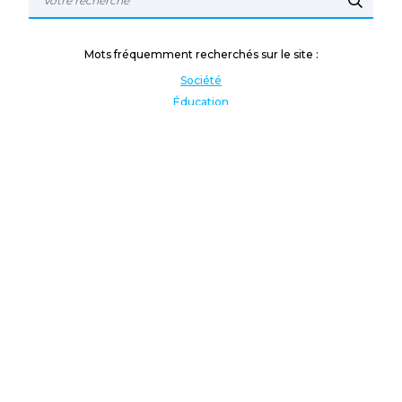
Mots fréquemment recherchés sur le site :
Société
Éducation
Fonction publique
Jeunesse et sport
Enseignement supérieur
Rémunération
Vos droits
International
Culture
Enseigner à l'étranger
Covid
Lutte contre les inégalités
Présidentielle 2022