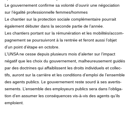
Le gouvernement confirme sa volonté d’ouvrir une négociation
sur l’égalité professionnelle femmes/hommes
Le chantier sur la protection sociale complémentaire pourrait
également débuter dans la seconde partie de l’année.
Les chan­tiers por­tant sur la rému­né­ra­tion et les mobi­li­tés/accom­
pa­gne­ment se pour­sui­vront à la ren­trée et feront aussi l’objet
d’un point d’étape en octo­bre.
L’UNSA ne cesse depuis plu­sieurs mois d’aler­ter sur l’impact
néga­tif que les choix du gou­ver­ne­ment, mal­heu­reu­se­ment guidés
par des doc­tri­nes qui affai­blis­sent les droits indi­vi­duels et col­lec­
tifs, auront sur la car­rière et les condi­tions d’emploi de l’ensem­ble
des agents publics. Le gou­ver­ne­ment reste sourd à ses aver­tis­
se­ments. L’ensem­ble des employeurs publics sera dans l’obli­ga­
tion d’en assu­mer les consé­quen­ces vis-à-vis des agents qu’ils
emploient.