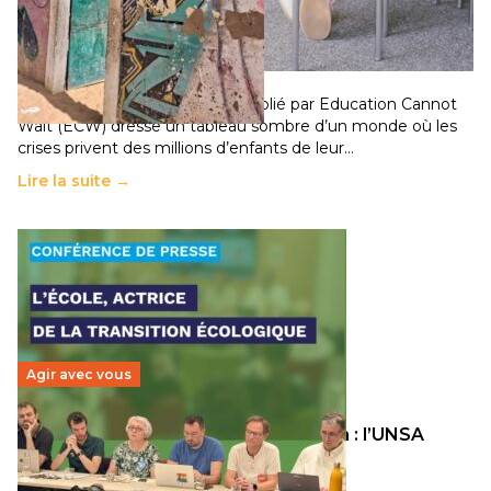
258 millions d’enfants victimes de la guerre, des
chocs climatiques et des déplacements de
population
11 juillet 2026
-
National
Un nouveau rapport mondial publié par Education Cannot
Wait (ECW) dresse un tableau sombre d’un monde où les
crises privent des millions d’enfants de leur…
Lire la suite →
Agir avec vous
Transition écologique de l’éducation : l’UNSA
Éducation fait bouger les lignes
30 juin 2026
-
National