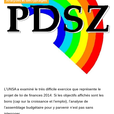
Analyses et décryptages
Hongrie : du changement pour les politiques
éducatives, aussi !
25 juin 2026
-
National
En Hongrie, le conservateur Peter Magyar et son parti
Tisza "Respect et liberté" ont remporté une large victoire,
contre le premier ministre sortant, Viktor Orban,…
Lire la suite →
+ D’ACTUALITÉS NATIONALES
L’UNSA a examiné le très difficile exercice que représente le
projet de loi de finances 2014. Si les objectifs affichés sont les
bons (cap sur la croissance et l’emploi), l’analyse de
l’assemblage budgétaire pour y parvenir n’est pas sans
interroger.