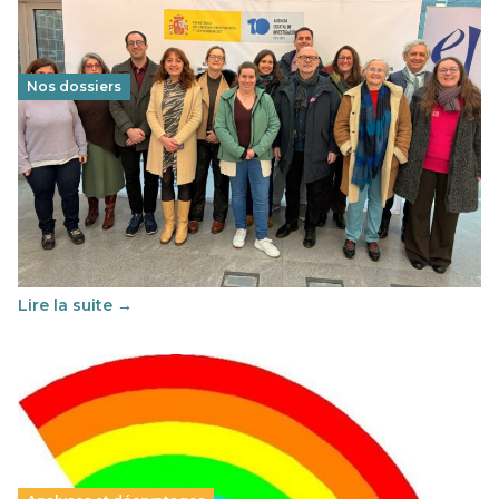
Nos dossiers
Éducation au vivre-ensemble : un échange croisé
franco-espagnol pour changer d’approche
29 juin 2026
-
National
Cette année, l'UNSA Éducation a mené un projet Erasmus
soutenu par l'union Européenne et centré sur l'éducation
au vivre-ensemble : quelles différences entre la France…
Lire la suite →