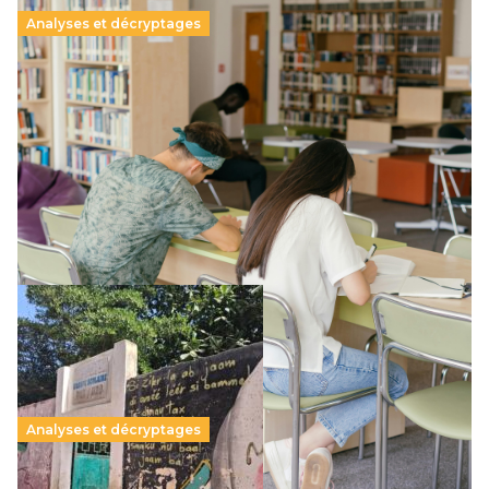
Analyses et décryptages
Supérieur privé : une dérive qui met à mal la
promesse républicaine
11 juillet 2026
-
National
Le projet de loi sur la régulation de l’enseignement
supérieur privé met en lumière l’amplification d’un système
qui relègue l’acte pédagogique au superfétatoire, voire à…
Lire la suite →
Analyses et décryptages