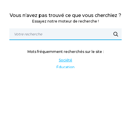
Vous n’avez pas trouvé ce que vous cherchiez ?
Essayez notre moteur de recherche !
Mots fréquemment recherchés sur le site :
Société
Éducation
Fonction publique
Jeunesse et sport
Enseignement supérieur
Rémunération
Vos droits
International
Culture
Enseigner à l'étranger
Covid