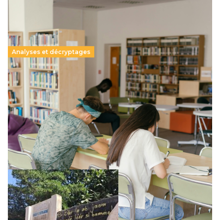
Analyses et décryptages
Supérieur privé : une dérive qui met à mal la
promesse républicaine
11 juillet 2026
-
National
Le projet de loi sur la régulation de l’enseignement
supérieur privé met en lumière l’amplification d’un système
qui relègue l’acte pédagogique au superfétatoire, voire à…
Lire la suite →