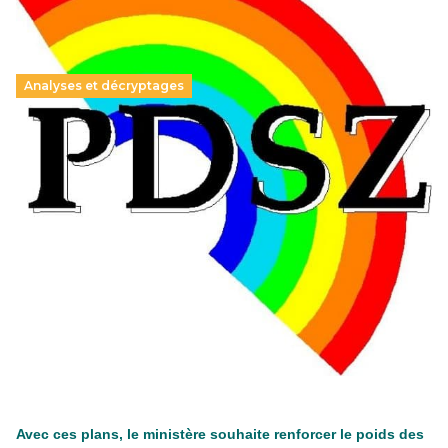
Analyses et décryptages
Hongrie : du changement pour les politiques
éducatives, aussi !
25 juin 2026
-
National
En Hongrie, le conservateur Peter Magyar et son parti
Tisza "Respect et liberté" ont remporté une large victoire,
contre le premier ministre sortant, Viktor Orban,…
Lire la suite →
+ D’ACTUALITÉS NATIONALES
Avec ces plans, le ministère souhaite renforcer le poids des