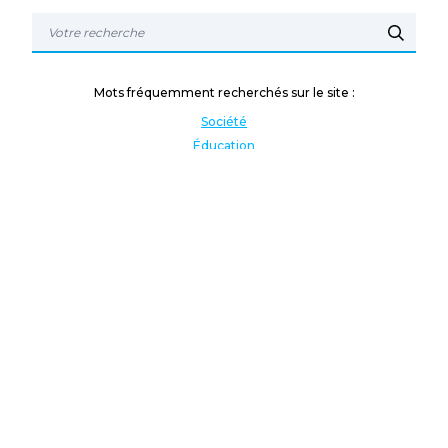
Mots fréquemment recherchés sur le site :
Société
Éducation
Fonction publique
Jeunesse et sport
Enseignement supérieur
Rémunération
Vos droits
International
Culture
Enseigner à l'étranger
Covid
Lutte contre les inégalités
Présidentielle 2022