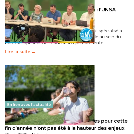
Transition écologique de l’éducation : l’UNSA
Éducation fait bouger les lignes
30 juin 2026
-
National
Pendant plusieurs mois, un groupe de travail spécialisé a
travaillé sur la transition écologique de l’Ecole au sein du
Conseil Supérieur de l’Éducation qui représente…
Lire la suite →
En lien avec l'actualité
Les décisions ministérielles attendues pour cette
fin d’année n’ont pas été à la hauteur des enjeux.