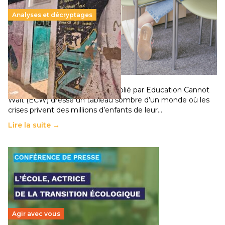
Analyses et décryptages
258 millions d’enfants victimes de la guerre, des
chocs climatiques et des déplacements de
population
11 juillet 2026
-
National
Un nouveau rapport mondial publié par Education Cannot
Wait (ECW) dresse un tableau sombre d’un monde où les
crises privent des millions d’enfants de leur…
Lire la suite →
Agir avec vous