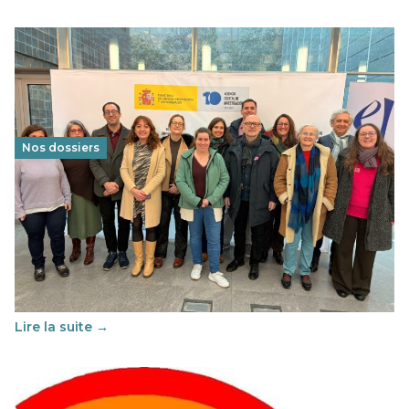
Nos dossiers
Éducation au vivre-ensemble : un échange croisé
franco-espagnol pour changer d’approche
29 juin 2026
-
National
Cette année, l'UNSA Éducation a mené un projet Erasmus
soutenu par l'union Européenne et centré sur l'éducation
au vivre-ensemble : quelles différences entre la France…
Lire la suite →