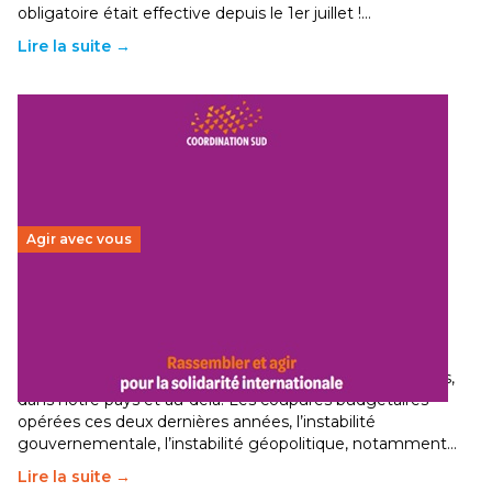
obligatoire était effective depuis le 1er juillet !…
Lire la suite →
Agir avec vous
Budget 2026 : État d’urgence pour la solidarité
internationale
29 juin 2026
-
National
Le secteur humanitaire connaît des difficultés profondes,
dans notre pays et au-delà. Les coupures budgétaires
opérées ces deux dernières années, l’instabilité
gouvernementale, l’instabilité géopolitique, notamment…
Lire la suite →