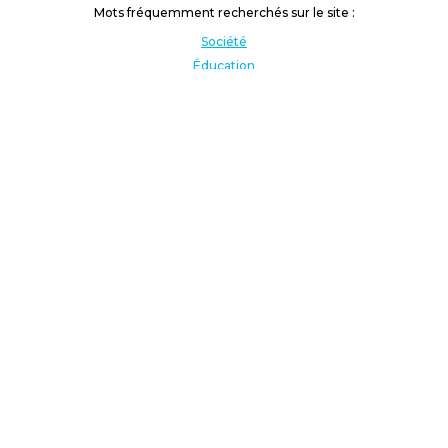
Mots fréquemment recherchés sur le site :
Société
Éducation
Fonction publique
Jeunesse et sport
Enseignement supérieur
Rémunération
Vos droits
International
Culture
Enseigner à l'étranger
Covid
Lutte contre les inégalités
Présidentielle 2022