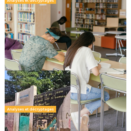
Analyses et décryptages
Supérieur privé : une dérive qui met à mal la
promesse républicaine
11 juillet 2026
-
National
Le projet de loi sur la régulation de l’enseignement
supérieur privé met en lumière l’amplification d’un système
qui relègue l’acte pédagogique au superfétatoire, voire à…
Lire la suite →
Analyses et décryptages
258 millions d’enfants victimes de la guerre, des