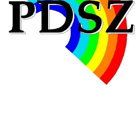
Hongrie : du changement pour les politiques
éducatives, aussi !
25 juin 2026
-
National
En Hongrie, le conservateur Peter Magyar et son parti
Tisza "Respect et liberté" ont remporté une large victoire,
contre le premier ministre sortant, Viktor Orban,…
Lire la suite →
+ D’ACTUALITÉS NATIONALES