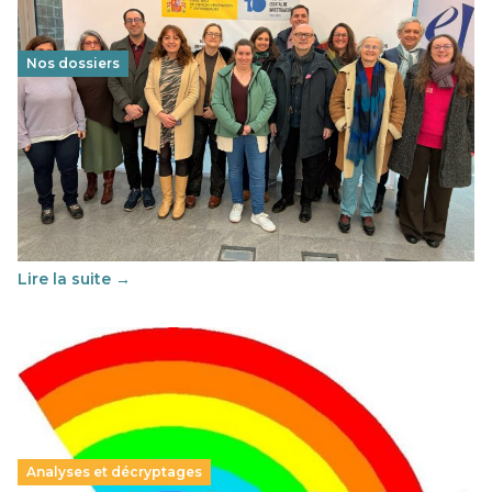
Nos dossiers
Éducation au vivre-ensemble : un échange croisé
franco-espagnol pour changer d’approche
29 juin 2026
-
National
Cette année, l'UNSA Éducation a mené un projet Erasmus
soutenu par l'union Européenne et centré sur l'éducation
au vivre-ensemble : quelles différences entre la France…
Lire la suite →
Analyses et décryptages