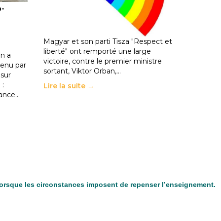
o-
les politiques éducatives, aussi !
25 juin 2026
-
National
En Hongrie, le conservateur Peter
Magyar et son parti Tisza "Respect et
liberté" ont remporté une large
n a
victoire, contre le premier ministre
enu par
sortant, Viktor Orban,…
 sur
 :
Lire la suite →
rance…
 lorsque les circonstances imposent de repenser l’enseignement.