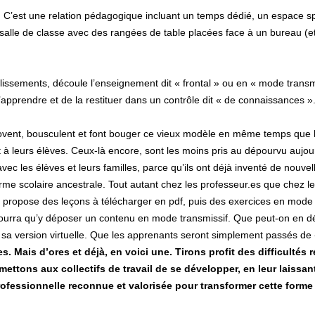
e. C’est une relation pédagogique incluant un temps dédié, un espace sp
 salle de classe avec des rangées de table placées face à un bureau (e
issements, découle l’enseignement dit « frontal » ou en « mode transmis
l’apprendre et de la restituer dans un contrôle dit « de connaissances »
innovent, bousculent et font bouger ce vieux modèle en même temps que 
à leurs élèves. Ceux-là encore, sont les moins pris au dépourvu aujour
 les élèves et leurs familles, parce qu’ils ont déjà inventé de nouve
rme scolaire ancestrale. Tout autant chez les professeur.es que chez 
propose des leçons à télécharger en pdf, puis des exercices en mode
ne pourra qu’y déposer un contenu en mode transmissif. Que peut-on en 
s sa version virtuelle. Que les apprenants seront simplement passés de
es. Mais d’ores et déjà, en voici une. Tirons profit des difficulté
ttons aux collectifs de travail de se développer, en leur laissant
professionnelle reconnue et valorisée pour transformer cette forme 