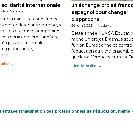
 solidarité internationale
un échange croisé franc
026
-
National
espagnol pour changer
eur humanitaire connaît des
d’approche
tés profondes, dans notre pays
29 juin 2026
-
National
elà. Les coupures budgétaires
Cette année, l'UNSA Éducatio
 ces deux dernières années,
mené un projet Erasmus sout
ilité gouvernementale,
l'union Européenne et centré
lité géopolitique,
l'éducation au vivre-ensemble
ment…
quelles différences entre la F
suite →
Lire la suite →
il entrave l’imagination des professionnels de l’éducation, même