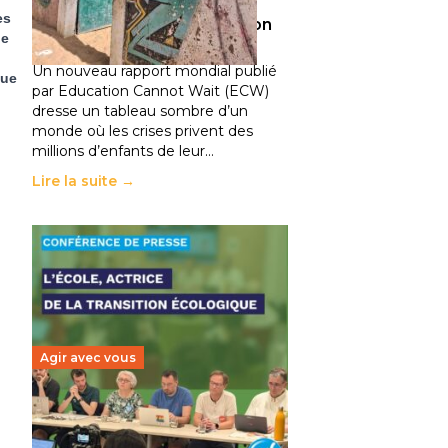
climatiques et des
es
déplacements de population
ne
11 juillet 2026
-
National
Un nouveau rapport mondial publié
nue
par Education Cannot Wait (ECW)
dresse un tableau sombre d’un
monde où les crises privent des
millions d’enfants de leur…
Lire la suite →
Agir avec vous
Transition écologique de
l’éducation : l’UNSA Éducation