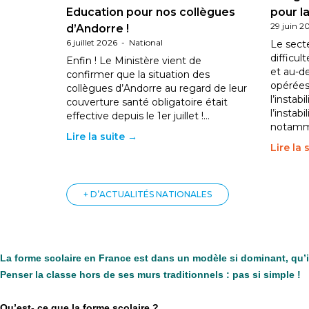
Education pour nos collègues
pour la
29 juin 2
d’Andorre !
6 juillet 2026
-
National
Le sect
difficul
Enfin ! Le Ministère vient de
et au-d
confirmer que la situation des
opérées
collègues d’Andorre au regard de leur
l’instab
couverture santé obligatoire était
l’instabi
effective depuis le 1er juillet !…
notam
Lire la suite →
Lire la 
+ D’ACTUALITÉS NATIONALES
La forme scolaire en France est dans un modèle si dominant, qu’
Penser la classe hors de ses murs traditionnels : pas si simple !
Qu’est- ce que la forme scolaire ?