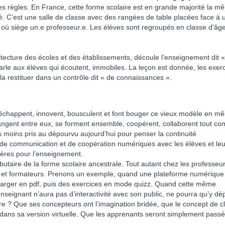
es règles. En France, cette forme scolaire est en grande majorité la m
sé. C’est une salle de classe avec des rangées de table placées face à 
 où siège un.e professeur.e. Les élèves sont regroupés en classe d’âge
tecture des écoles et des établissements, découle l’enseignement dit «
 parle aux élèves qui écoutent, immobiles. La leçon est donnée, les exer
 la restituer dans un contrôle dit « de connaissances ».
’en échappent, innovent, bousculent et font bouger ce vieux modèle en m
hangent entre eux, se forment ensemble, coopérent, collaborent tout c
es moins pris au dépourvu aujourd’hui pour penser la continuité
 de communication et de coopération numériques avec les élèves et leu
nières pour l’enseignement.
taire de la forme scolaire ancestrale. Tout autant chez les professeur
s et formateurs. Prenons un exemple, quand une plateforme numérique
harger en pdf, puis des exercices en mode quizz. Quand cette même
enseignant n’aura pas d’interactivité avec son public, ne pourra qu’y dé
e ? Que ses concepteurs ont l’imagination bridée, que le concept de c
e dans sa version virtuelle. Que les apprenants seront simplement pass