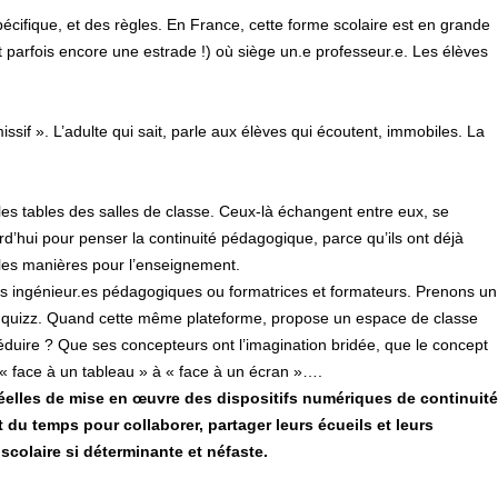
écifique, et des règles. En France, cette forme scolaire est en grande
t parfois encore une estrade !) où siège un.e professeur.e. Les élèves
sif ». L’adulte qui sait, parle aux élèves qui écoutent, immobiles. La
.
les tables des salles de classe. Ceux-là échangent entre eux, se
d’hui pour penser la continuité pédagogique, parce qu’ils ont déjà
lles manières pour l’enseignement.
les ingénieur.es pédagogiques ou formatrices et formateurs. Prenons un
 quizz. Quand cette même plateforme, propose un espace de classe
déduire ? Que ses concepteurs ont l’imagination bridée, que le concept
 « face à un tableau » à « face à un écran »….
s réelles de mise en œuvre des dispositifs numériques de continuité
 du temps pour collaborer, partager leurs écueils et leurs
scolaire si déterminante et néfaste.