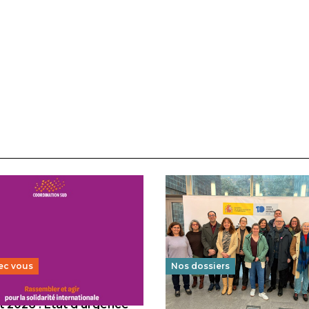
ec vous
Nos dossiers
 2026 : État d’urgence
Éducation au vivre-ensem