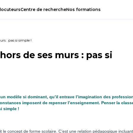
locuteurs
Centre
de
recherche
Nos
formations
rs : pas si simple !
 hors de ses murs : pas si
 un modèle si dominant, qu’il entrave l’imagination des professio
constances imposent de repenser l’enseignement. Penser la class
i simple !
it le concept de forme scolaire. C’est une relation pédagogique incluan