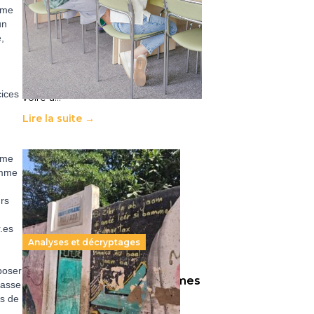
11 juillet 2026
-
National
ême
un
Le projet de loi sur la régulation de
,
l’enseignement supérieur privé met
en lumière l’amplification d’un
système qui relègue l’acte
pédagogique au superfétatoire,
cices
voire à…
Lire la suite →
ême
omme
rs
.es
Analyses et décryptages
poser
258 millions d’enfants victimes
lasse
de la guerre, des chocs
és de