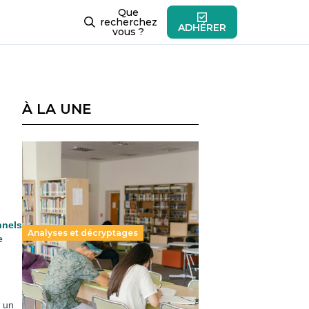
Que
recherchez
ADHÉRER
vous ?
À LA UNE
nnels
Analyses et décryptages
e
Supérieur privé : une dérive
qui met à mal la promesse
républicaine
t un