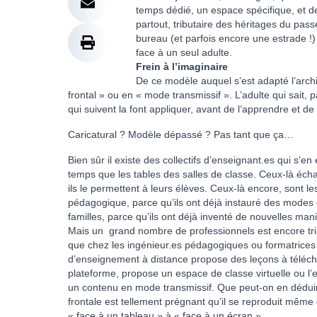
temps dédié, un espace spécifique, et d
partout, tributaire des héritages du pas
bureau (et parfois encore une estrade !)
face à un seul adulte.
Frein à l’imaginaire
De ce modèle auquel s’est adapté l’archi
frontal » ou en « mode transmissif ». L’adulte qui sait,
qui suivent la font appliquer, avant de l’apprendre et de
Caricatural ? Modèle dépassé ? Pas tant que ça…
Bien sûr il existe des collectifs d’enseignant.es qui s
temps que les tables des salles de classe. Ceux-là éc
ils le permettent à leurs élèves. Ceux-là encore, sont l
pédagogique, parce qu’ils ont déjà instauré des modes
familles, parce qu’ils ont déjà inventé de nouvelles ma
Mais un grand nombre de professionnels est encore tribu
que chez les ingénieur.es pédagogiques ou formatrice
d’enseignement à distance propose des leçons à téléc
plateforme, propose un espace de classe virtuelle ou l’
un contenu en mode transmissif. Que peut-on en déduir
frontale est tellement prégnant qu’il se reproduit mêm
« face à un tableau » à « face à un écran »….