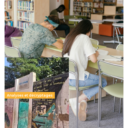
Supérieur privé : une dérive qui met à mal la
promesse républicaine
11 juillet 2026
-
National
Le projet de loi sur la régulation de l’enseignement
supérieur privé met en lumière l’amplification d’un système
qui relègue l’acte pédagogique au superfétatoire, voire à…
Lire la suite →
Analyses et décryptages
258 millions d’enfants victimes de la guerre, des
chocs climatiques et des déplacements de
population