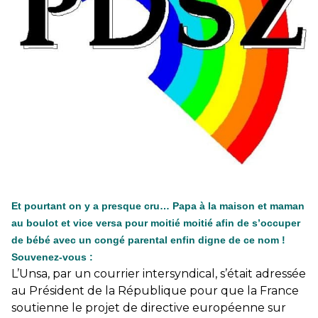
éducatives, aussi !
25 juin 2026
-
National
En Hongrie, le conservateur Peter Magyar et son parti
Tisza "Respect et liberté" ont remporté une large victoire,
contre le premier ministre sortant, Viktor Orban,…
Lire la suite →
+ D’ACTUALITÉS NATIONALES
Et pourtant on y a presque cru… Papa à la maison et maman
au boulot et vice versa pour moitié moitié afin de s’occuper
de bébé avec un congé parental enfin digne de ce nom !
Souvenez-vous :
L’Unsa, par un courrier intersyndical, s’était adressée
au Président de la République pour que la France
soutienne le projet de directive européenne sur