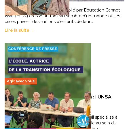
11 juillet 2026
-
National
Un nouveau rapport mondial publié par Education Cannot
Wait (ECW) dresse un tableau sombre d’un monde où les
crises privent des millions d’enfants de leur…
Lire la suite →
Agir avec vous
Transition écologique de l’éducation : l’UNSA
Éducation fait bouger les lignes
30 juin 2026
-
National
Pendant plusieurs mois, un groupe de travail spécialisé a
travaillé sur la transition écologique de l’Ecole au sein du
Conseil Supérieur de l’Éducation qui représente…