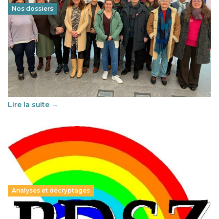
Nos dossiers
Éducation au vivre-ensemble : un échange croisé
franco-espagnol pour changer d’approche
29 juin 2026
-
National
Cette année, l'UNSA Éducation a mené un projet Erasmus
soutenu par l'union Européenne et centré sur l'éducation
au vivre-ensemble : quelles différences entre la France…
Lire la suite →
Analyses et décryptages
Hongrie : du changement pour les politiques