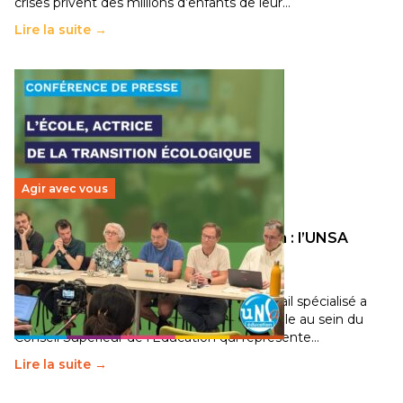
crises privent des millions d’enfants de leur…
Lire la suite →
Agir avec vous
Transition écologique de l’éducation : l’UNSA
Éducation fait bouger les lignes
30 juin 2026
-
National
Pendant plusieurs mois, un groupe de travail spécialisé a
travaillé sur la transition écologique de l’Ecole au sein du
Conseil Supérieur de l’Éducation qui représente…
Lire la suite →