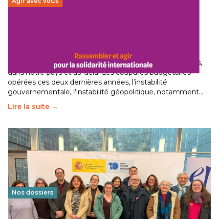
Agir avec vous
Budget 2026 : État d’urgence pour la solidarité
internationale
29 juin 2026
-
National
Le secteur humanitaire connaît des difficultés profondes,
dans notre pays et au-delà. Les coupures budgétaires
opérées ces deux dernières années, l’instabilité
gouvernementale, l’instabilité géopolitique, notamment…
Lire la suite →
Nos dossiers