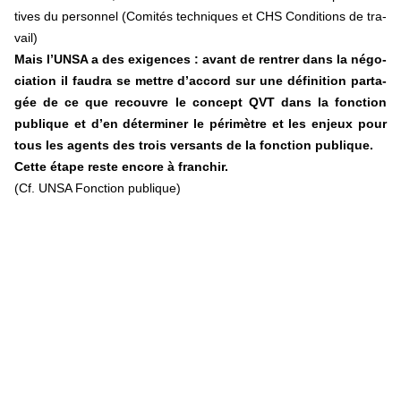
ti­ves du per­son­nel (Comités tech­ni­ques et CHS Conditions de tra­
vail)
Mais l’UNSA a des exi­gen­ces : avant de ren­trer dans la négo­
cia­tion il faudra se mettre d’accord sur une défi­ni­tion par­ta­
gée de ce que recou­vre le concept QVT dans la fonc­tion
publi­que et d’en déter­mi­ner le péri­mè­tre et les enjeux pour
tous les agents des trois ver­sants de la fonc­tion publi­que.
Cette étape reste encore à fran­chir.
(Cf. UNSA Fonction publique)