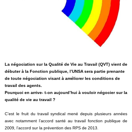
Tisza "Respect et liberté" ont remporté une large victoire,
contre le premier ministre sortant, Viktor Orban,…
Lire la suite →
+ D’ACTUALITÉS NATIONALES
La négociation sur la Qualité de Vie au Travail (QVT) vient de
débuter à la Fonction publique, l’UNSA sera partie prenante
de toute négociation visant à améliorer les conditions de
travail des agents.
Pourquoi en arrive- t-on aujourd’hui à vou­loir négo­cier sur la
qua­lité de vie au tra­vail ?
C’est le fruit du tra­vail syn­di­cal mené depuis plu­sieurs années
avec notam­ment l’accord santé au tra­vail fonc­tion publi­que de
2009, l’accord sur la pré­ven­tion des RPS de 2013.