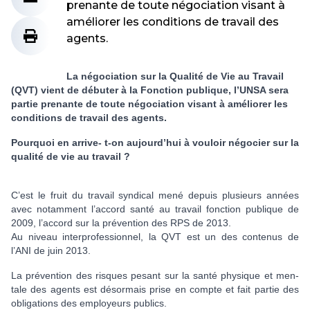
prenante de toute négociation visant à
améliorer les conditions de travail des
agents.
La négociation sur la Qualité de Vie au Travail
(QVT) vient de débuter à la Fonction publique, l’UNSA sera
partie prenante de toute négociation visant à améliorer les
conditions de travail des agents.
Pourquoi en arrive- t-on aujourd’hui à vou­loir négo­cier sur la
qua­lité de vie au tra­vail ?
C’est le fruit du tra­vail syn­di­cal mené depuis plu­sieurs années
avec notam­ment l’accord santé au tra­vail fonc­tion publi­que de
2009, l’accord sur la pré­ven­tion des RPS de 2013.
Au niveau inter­pro­fes­sion­nel, la QVT est un des conte­nus de
l’ANI de juin 2013.
La pré­ven­tion des ris­ques pesant sur la santé phy­si­que et men­
tale des agents est désor­mais prise en compte et fait partie des
obli­ga­tions des employeurs publics.