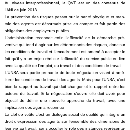
Au niveau inter­pro­fes­sion­nel, la QVT est un des conte­nus de
l’ANI de juin 2013.
La pré­ven­tion des ris­ques pesant sur la santé phy­si­que et men­
tale des agents est désor­mais prise en compte et fait partie des
obli­ga­tions des employeurs publics.
L’admi­nis­tra­tion reconnait enfin l’effi­ca­cité de la démar­che pré­
ven­tive qui tend à agir sur les déter­mi­nants des ris­ques, donc sur
les condi­tions de tra­vail et l’enca­dre­ment est amené à accep­ter le
fait qu’il y a un enjeu réel sur l’effi­ca­cité du ser­vice public en lien
avec la qua­lité de l’emploi, du tra­vail et des condi­tions de tra­vail.
L’UNSA sera partie pre­nante de toute négo­cia­tion visant à amé­
lio­rer les condi­tions de tra­vail des agents. Mais pour l’UNSA, c’est
bien le rap­port au tra­vail qui doit chan­ger et le rap­port entre les
acteurs du tra­vail. Si la négo­cia­tion s’ouvre elle doit avoir pour
objec­tif de défi­nir une nou­velle appro­che du tra­vail, avec une
impli­ca­tion des agents reconnue
La clef de voûte c’est un dia­lo­gue social de qua­lité qui intè­gre un
droit d’expres­sion des agents sur l’ensem­ble des dimen­sions de
leur vie au tra­vail, sans occulter le rôle des ins­tan­ces repré­sen­ta­