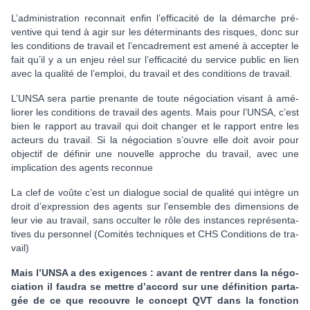
L’admi­nis­tra­tion reconnait enfin l’effi­ca­cité de la démar­che pré­
ven­tive qui tend à agir sur les déter­mi­nants des ris­ques, donc sur
les condi­tions de tra­vail et l’enca­dre­ment est amené à accep­ter le
fait qu’il y a un enjeu réel sur l’effi­ca­cité du ser­vice public en lien
avec la qua­lité de l’emploi, du tra­vail et des condi­tions de tra­vail.
L’UNSA sera partie pre­nante de toute négo­cia­tion visant à amé­
lio­rer les condi­tions de tra­vail des agents. Mais pour l’UNSA, c’est
bien le rap­port au tra­vail qui doit chan­ger et le rap­port entre les
acteurs du tra­vail. Si la négo­cia­tion s’ouvre elle doit avoir pour
objec­tif de défi­nir une nou­velle appro­che du tra­vail, avec une
impli­ca­tion des agents reconnue
La clef de voûte c’est un dia­lo­gue social de qua­lité qui intè­gre un
droit d’expres­sion des agents sur l’ensem­ble des dimen­sions de
leur vie au tra­vail, sans occulter le rôle des ins­tan­ces repré­sen­ta­
ti­ves du per­son­nel (Comités tech­ni­ques et CHS Conditions de tra­
vail)
Mais l’UNSA a des exi­gen­ces : avant de ren­trer dans la négo­
cia­tion il faudra se mettre d’accord sur une défi­ni­tion par­ta­
gée de ce que recou­vre le concept QVT dans la fonc­tion