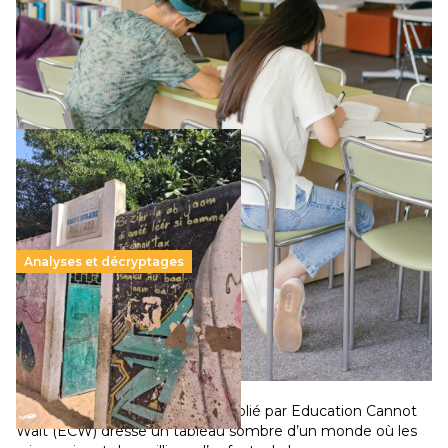
Le projet de loi sur la régulation de l’enseignement
supérieur privé met en lumière l’amplification d’un système
qui relègue l’acte pédagogique au superfétatoire, voire à…
Lire la suite →
Analyses et décryptages
258 millions d’enfants victimes de la guerre, des
chocs climatiques et des déplacements de
population
11 juillet 2026
-
National
Un nouveau rapport mondial publié par Education Cannot
Wait (ECW) dresse un tableau sombre d’un monde où les