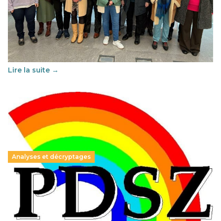
Éducation au vivre-ensemble : un échange croisé
franco-espagnol pour changer d’approche
29 juin 2026
-
National
Cette année, l'UNSA Éducation a mené un projet Erasmus
soutenu par l'union Européenne et centré sur l'éducation
au vivre-ensemble : quelles différences entre la France…
Lire la suite →
Analyses et décryptages
Hongrie : du changement pour les politiques
éducatives, aussi !
25 juin 2026
-
National
En Hongrie, le conservateur Peter Magyar et son parti