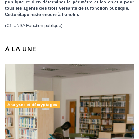
publi­que et d’en déter­mi­ner le péri­mè­tre et les enjeux pour
tous les agents des trois ver­sants de la fonc­tion publi­que.
Cette étape reste encore à fran­chir.
(Cf. UNSA Fonction publique)
À LA UNE
Analyses et décryptages
Supérieur privé : une dérive qui met à mal la
promesse républicaine
11 juillet 2026
-
National