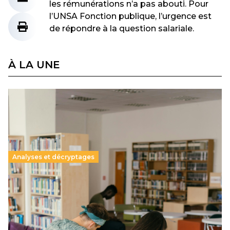
les rémunérations n’a pas abouti. Pour
l’UNSA Fonction publique, l’urgence est
de répondre à la question salariale.
À LA UNE
Analyses et décryptages
Supérieur privé : une dérive qui met à mal la
promesse républicaine
11 juillet 2026
-
National
Le projet de loi sur la régulation de l’enseignement