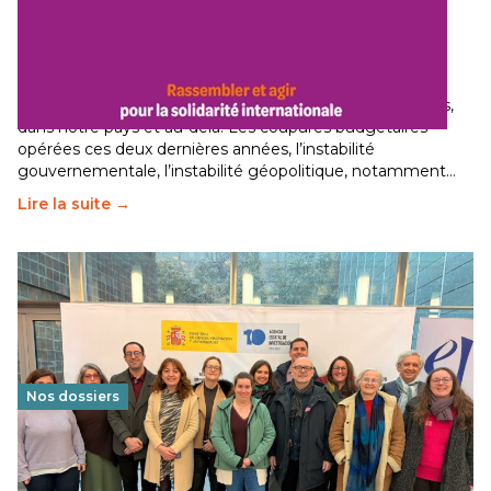
Budget 2026 : État d’urgence pour la solidarité
internationale
29 juin 2026
-
National
Le secteur humanitaire connaît des difficultés profondes,
dans notre pays et au-delà. Les coupures budgétaires
opérées ces deux dernières années, l’instabilité
gouvernementale, l’instabilité géopolitique, notamment…
Lire la suite →
Nos dossiers
Éducation au vivre-ensemble : un échange croisé
franco-espagnol pour changer d’approche