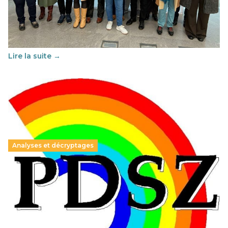
29 juin 2026
-
National
Cette année, l'UNSA Éducation a mené un projet Erasmus
soutenu par l'union Européenne et centré sur l'éducation
au vivre-ensemble : quelles différences entre la France…
Lire la suite →
Analyses et décryptages
Hongrie : du changement pour les politiques
éducatives, aussi !
25 juin 2026
-
National
En Hongrie, le conservateur Peter Magyar et son parti
Tisza "Respect et liberté" ont remporté une large victoire,