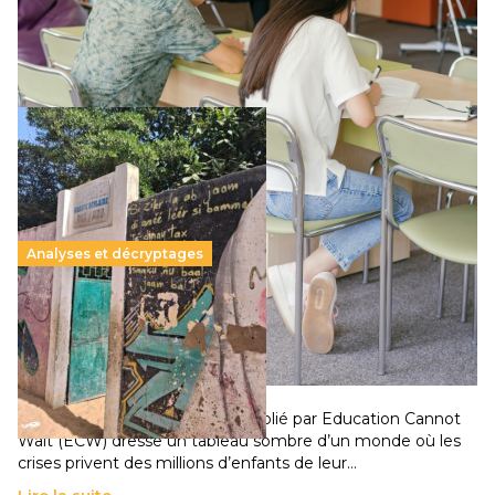
supérieur privé met en lumière l’amplification d’un système
qui relègue l’acte pédagogique au superfétatoire, voire à…
Lire la suite →
Analyses et décryptages
258 millions d’enfants victimes de la guerre, des
chocs climatiques et des déplacements de
population
11 juillet 2026
-
National
Un nouveau rapport mondial publié par Education Cannot
Wait (ECW) dresse un tableau sombre d’un monde où les
crises privent des millions d’enfants de leur…