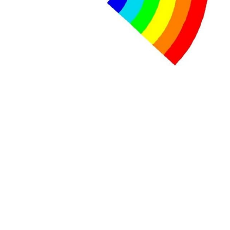
contre le premier ministre sortant, Viktor Orban,…
Lire la suite →
+ D’ACTUALITÉS NATIONALES