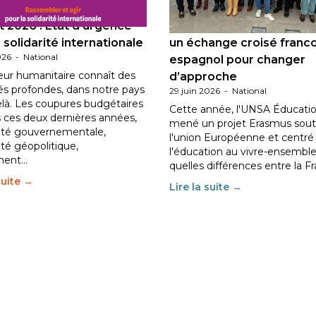
 2026 : État d’urgence
Éducation au vivre-ensem
 solidarité internationale
un échange croisé franc
026
-
National
espagnol pour changer
eur humanitaire connaît des
d’approche
tés profondes, dans notre pays
29 juin 2026
-
National
elà. Les coupures budgétaires
Cette année, l'UNSA Éducatio
 ces deux dernières années,
mené un projet Erasmus sout
ilité gouvernementale,
l'union Européenne et centré
lité géopolitique,
l'éducation au vivre-ensemble
ment…
quelles différences entre la F
suite →
Lire la suite →