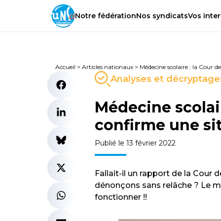
Notre
fédération
Nos
syndicats
Vos
inter
Accueil
>
Articles nationaux
>
Médecine scolaire : la Cour 
Analyses et décryptage
Médecine scolai
confirme une si
Publié le 13 février 2022
Fallait-il un rapport de la Cou
dénonçons sans relâche ? Le mi
fonctionner !!