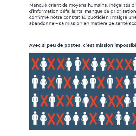
Manque criant de moyens humains, inégalités d’ac
d’information défaillants, manque de priorisation
confirme notre constat au quotidien : malgré un
abandonne – sa mission en matière de santé scol
Avec si peu de postes, c’est mission impossibl