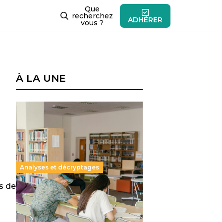
Que
recherchez
ADHÉRER
vous ?
À LA UNE
Analyses et décryptages
s de
Supérieur privé : une dérive
qui met à mal la promesse
républicaine