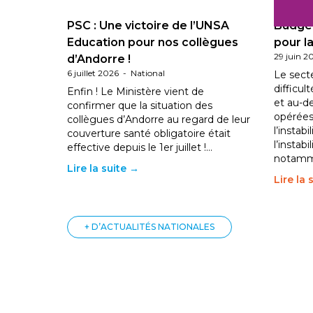
PSC : Une victoire de l’UNSA
Budget
Education pour nos collègues
pour la
29 juin 2
d’Andorre !
6 juillet 2026
-
National
Le sect
difficul
Enfin ! Le Ministère vient de
et au-d
confirmer que la situation des
opérées
collègues d’Andorre au regard de leur
l’instab
couverture santé obligatoire était
l’instabi
effective depuis le 1er juillet !…
notam
Lire la suite →
Lire la 
+ D’ACTUALITÉS NATIONALES