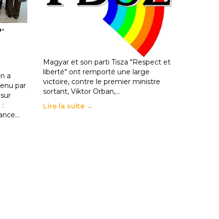
ble :
Hongrie : du changement pour
o-
les politiques éducatives, aussi !
25 juin 2026
-
National
En Hongrie, le conservateur Peter
Magyar et son parti Tisza "Respect et
liberté" ont remporté une large
n a
victoire, contre le premier ministre
enu par
sortant, Viktor Orban,…
 sur
 :
Lire la suite →
rance…