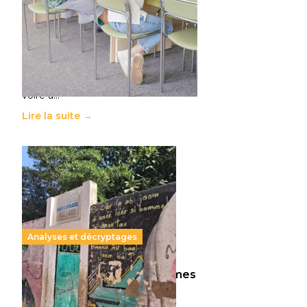
11 juillet 2026
-
National
Le projet de loi sur la régulation de
l’enseignement supérieur privé met
en lumière l’amplification d’un
système qui relègue l’acte
pédagogique au superfétatoire,
voire à…
Lire la suite →
Analyses et décryptages
258 millions d’enfants victimes
de la guerre, des chocs