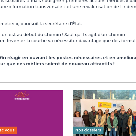
ins scolaires » mais souligne « premières actions menées » par
ne « formation transversale » et une revalorisation de l’inde
étier », poursuit la secrétaire d’État.
 on est au début du chemin ! Sauf qu’il s’agit d’un chemin
r. Inverser la courbe va nécessiter davantage que des formu
n réagir en ouvrant les postes nécessaires et en amélior
our que ces métiers soient de nouveau attractifs !
ec vous
Nos dossiers