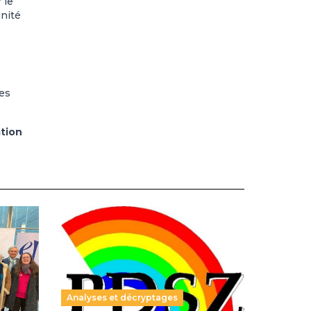
 le
mnité
les
ation
Analyses et décryptages