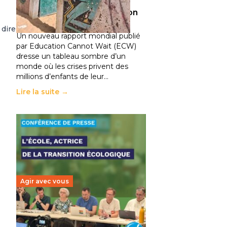
climatiques et des
déplacements de population
11 juillet 2026
-
National
 dire
Un nouveau rapport mondial publié
par Education Cannot Wait (ECW)
dresse un tableau sombre d’un
monde où les crises privent des
millions d’enfants de leur…
Lire la suite →
Agir avec vous
Transition écologique de
l’éducation : l’UNSA Éducation