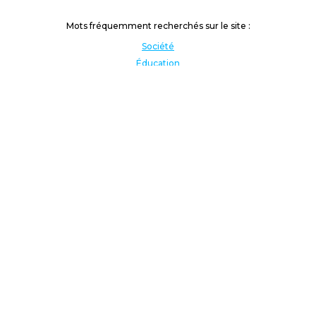
Mots fréquemment recherchés sur le site :
Société
Éducation
Fonction publique
Jeunesse et sport
Enseignement supérieur
Rémunération
Vos droits
International
Culture
Enseigner à l'étranger
Covid
Lutte contre les inégalités
Présidentielle 2022