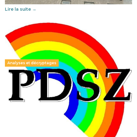
au vivre-ensemble : quelles différences entre la France…
Lire la suite →
Analyses et décryptages
Hongrie : du changement pour les politiques
éducatives, aussi !
25 juin 2026
-
National
En Hongrie, le conservateur Peter Magyar et son parti
Tisza "Respect et liberté" ont remporté une large victoire,
contre le premier ministre sortant, Viktor Orban,…
Lire la suite →