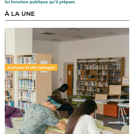
loi fonction publique qu’il prépare.
À LA UNE
Analyses et décryptages
Supérieur privé : une dérive qui met à mal la
promesse républicaine
11 juillet 2026
-
National
Le projet de loi sur la régulation de l’enseignement
supérieur privé met en lumière l’amplification d’un système
qui relègue l’acte pédagogique au superfétatoire, voire à…
Lire la suite →