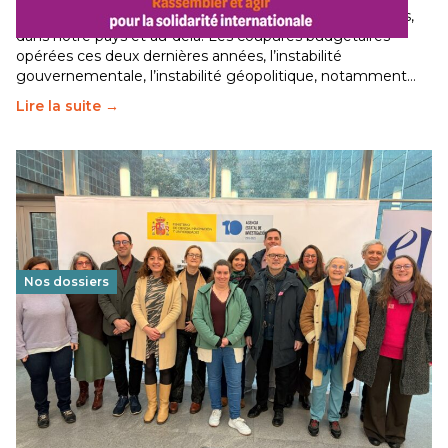
Le secteur humanitaire connaît des difficultés profondes,
dans notre pays et au-delà. Les coupures budgétaires
opérées ces deux dernières années, l’instabilité
gouvernementale, l’instabilité géopolitique, notamment…
Lire la suite →
Nos dossiers
Éducation au vivre-ensemble : un échange croisé
franco-espagnol pour changer d’approche
29 juin 2026
-
National
Cette année, l'UNSA Éducation a mené un projet Erasmus
soutenu par l'union Européenne et centré sur l'éducation