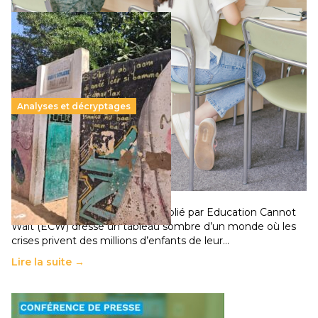
Analyses et décryptages
258 millions d’enfants victimes de la guerre, des
chocs climatiques et des déplacements de
population
11 juillet 2026
-
National
Un nouveau rapport mondial publié par Education Cannot
Wait (ECW) dresse un tableau sombre d’un monde où les
crises privent des millions d’enfants de leur…
Lire la suite →