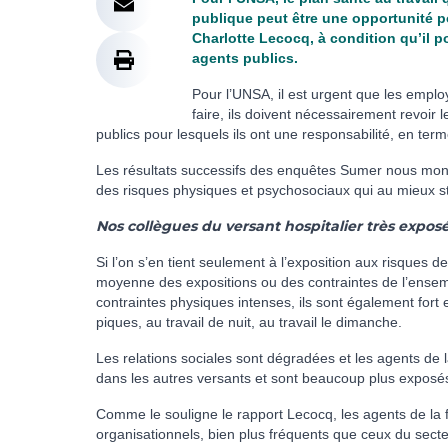
publique peut être une opportunité po
Charlotte Lecocq, à condition qu’il po
agents publics.
Pour l’UNSA, il est urgent que les employe
faire, ils doi­vent néces­sai­re­ment revoir l
publics pour les­quels ils ont une res­pon­sa­bi­lité, en ter
Les résul­tats suc­ces­sifs des enquê­tes Sumer nous mon­
des ris­ques phy­si­ques et psy­cho­so­ciaux qui au mieux s
Nos collègues du versant hospitalier très expos
Si l’on s’en tient seu­le­ment à l’expo­si­tion aux ris­ques 
moyenne des expo­si­tions ou des contrain­tes de l’ensem­
contrain­tes phy­si­ques inten­ses, ils sont également fort 
pi­ques, au tra­vail de nuit, au tra­vail le diman­che.
Les rela­tions socia­les sont dégra­dées et les agents d
dans les autres ver­sants et sont beau­coup plus expo­sés à
Comme le sou­li­gne le rap­port Lecocq, les agents de la fon
orga­ni­sa­tion­nels, bien plus fré­quents que ceux du sec­t