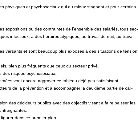
s phy­si­ques et psy­cho­so­ciaux qui au mieux sta­gnent et pour cer­tains
des expo­si­tions ou des contrain­tes de l’ensem­ble des sala­riés, tous sec­
s infec­tieux, à des horai­res aty­pi­ques, au tra­vail de nuit, au tra­vail
s ver­sants et sont beau­coup plus expo­sés à des situa­tions de ten­sion
n­nels, bien plus fré­quents que ceux du sec­teur privé.
e des ris­ques psy­cho­so­ciaux.
o­gram­mées vont encore aggra­ver ce tableau déjà peu satis­fai­sant.
acteurs de la pré­ven­tion et à accom­pa­gner la deuxième partie de car­
is­sion des déci­deurs publics avec des objec­tifs visant à faire bais­ser les
ontrai­gnan­tes.
t figu­rer dans ce pre­mier plan.