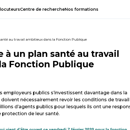
locuteurs
Centre
de
recherche
Nos
formations
anté au travail ambitieux dans la Fonction Publique
 à un plan santé au travail
la Fonction Publique
es employeurs publics s’inves­tis­sent davan­tage dans la
s doi­vent néces­sai­re­ment revoir les condi­tions de tra­vail
 mil­lions d’agents publics pour les­quels ils ont une res­pon­
e pro­tec­tion de leur santé.
qui vient d’être ouvert ce vendredi 7 février 2020 pour la fonction