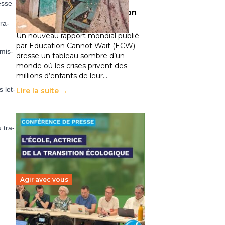
climatiques et des
cesse
déplacements de population
11 juillet 2026
-
National
­ra­
Un nouveau rapport mondial publié
par Education Cannot Wait (ECW)
 mis­
dresse un tableau sombre d’un
monde où les crises privent des
millions d’enfants de leur…
s let­
Lire la suite →
 tra­
Agir avec vous
Transition écologique de
l’éducation : l’UNSA Éducation