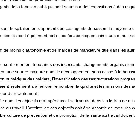
nts de la fonc­tion publi­que sont soumis à des expo­si­tions à des ris­que
er­sant hos­pi­ta­lier, on s’aper­çoit que ces agents dépas­sent la moyenne 
­ses, ils sont également fort expo­sés aux ris­ques chi­mi­ques et aux ris­que
sent de moins d’auto­no­mie et de marges de manœu­vre que dans les autre
 sont for­te­ment tri­bu­tai­res des inces­sants chan­ge­ments orga­ni­sa­tio
ns­ti­tuent une source majeure dans le déve­lop­pe­ment sans cesse à la hauss
­tion numé­ri­que des métiers, l’inten­si­fi­ca­tion des restruc­tu­ra­tions pr
ient seu­le­ment à amé­lio­rer le nombre, la qua­lité et les mis­sions des 
jour du recru­te­ment.
i­sée dans les objec­tifs mana­gé­riaux et se tra­duire dans les let­tres de m
vie au tra­vail. L’atteinte de ces objec­tifs doit être assor­tie de mesu­res c
ble culture de pré­ven­tion et de pro­mo­tion de la santé au tra­vail doi­ven