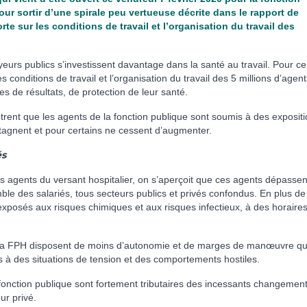
ur sortir d’une spirale peu vertueuse décrite dans le rapport de
rte sur les conditions de travail et l’organisation du travail des
urs publics s’inves­tis­sent davan­tage dans la santé au tra­vail. Pour ce
es condi­tions de tra­vail et l’orga­ni­sa­tion du tra­vail des 5 mil­lions d’agen
mes de résul­tats, de pro­tec­tion de leur santé.
trent que les agents de la fonc­tion publi­que sont soumis à des expo­si­t
ta­gnent et pour cer­tains ne ces­sent d’aug­men­ter.
és
des agents du ver­sant hos­pi­ta­lier, on s’aper­çoit que ces agents dépas­sen
ble des sala­riés, tous sec­teurs publics et privés confon­dus. En plus de
expo­sés aux ris­ques chi­mi­ques et aux ris­ques infec­tieux, à des horai­re
e la FPH dis­po­sent de moins d’auto­no­mie et de marges de manœu­vre q
 des situa­tions de ten­sion et des com­por­te­ments hos­ti­les.
c­tion publi­que sont for­te­ment tri­bu­tai­res des inces­sants chan­ge­men
eur privé.