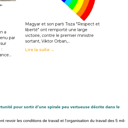
o-
les politiques éducatives, aussi !
25 juin 2026
-
National
En Hongrie, le conservateur Peter
Magyar et son parti Tisza "Respect et
liberté" ont remporté une large
n a
victoire, contre le premier ministre
enu par
sortant, Viktor Orban,…
 sur
 :
Lire la suite →
rance…
rtunité pour sortir d’une spirale peu vertueuse décrite dans le
evoir les condi­tions de tra­vail et l’orga­ni­sa­tion du tra­vail des 5 mil­