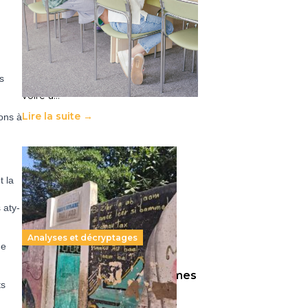
11 juillet 2026
-
National
Le projet de loi sur la régulation de
l’enseignement supérieur privé met
en lumière l’amplification d’un
système qui relègue l’acte
ts
pédagogique au superfétatoire,
voire à…
Lire la suite →
ions à
t la
s aty­
Analyses et décryptages
ue
258 millions d’enfants victimes
ts
de la guerre, des chocs