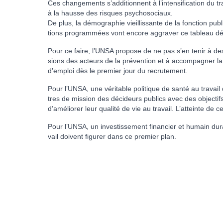
Ces chan­ge­ments s’addi­tion­nent à l’inten­si­fi­ca­tion d
à la hausse des ris­ques psy­cho­so­ciaux.
De plus, la démo­gra­phie vieillis­sante de la fonc­tion publi­q
tions pro­gram­mées vont encore aggra­ver ce tableau déjà
Pour ce faire, l’UNSA pro­pose de ne pas s’en tenir à des a
sions des acteurs de la pré­ven­tion et à accom­pa­gner la
d’emploi dès le pre­mier jour du recru­te­ment.
Pour l’UNSA, une véri­ta­ble poli­ti­que de santé au tra­vail 
tres de mis­sion des déci­deurs publics avec des objec­tifs
d’amé­lio­rer leur qua­lité de vie au tra­vail. L’atteinte de 
Pour l’UNSA, un inves­tis­se­ment finan­cier et humain dura­
vail doi­vent figu­rer dans ce pre­mier plan.