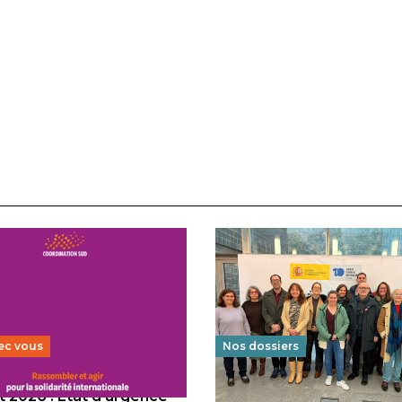
ec vous
Nos dossiers
 2026 : État d’urgence
Éducation au vivre-ensem