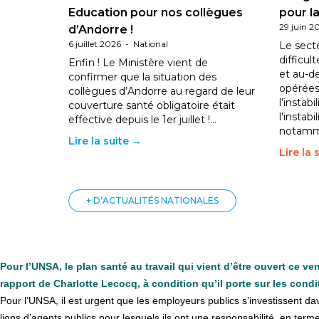
Education pour nos collègues
pour la
29 juin 2
d’Andorre !
6 juillet 2026
-
National
Le sect
difficul
Enfin ! Le Ministère vient de
et au-d
confirmer que la situation des
opérées
collègues d’Andorre au regard de leur
l’instab
couverture santé obligatoire était
l’instabi
effective depuis le 1er juillet !…
notam
Lire la suite →
Lire la 
+ D’ACTUALITÉS NATIONALES
Pour l’UNSA, le plan santé au travail qui vient d’être ouvert ce v
rapport de Charlotte Lecocq, à condition qu’il porte sur les condit
Pour l’UNSA, il est urgent que les employeurs publics s’inves­tis­sent davan­t
lions d’agents publics pour les­quels ils ont une res­pon­sa­bi­lité, en terme