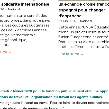
 solidarité internationale
un échange croisé franc
026
-
National
espagnol pour changer
eur humanitaire connaît des
d’approche
tés profondes, dans notre pays
29 juin 2026
-
National
elà. Les coupures budgétaires
Cette année, l'UNSA Éducatio
 ces deux dernières années,
mené un projet Erasmus sout
ilité gouvernementale,
l'union Européenne et centré
lité géopolitique,
l'éducation au vivre-ensemble
ment…
quelles différences entre la F
suite →
Lire la suite →
endredi 7 février 2020 pour la fonction publique peut être une oppo
ions de travail et l’organisation du travail des agents publics.
age dans la santé au tra­vail. Pour ce faire, ils doi­vent néces­sai­re­ment r
s de résul­tats, de pro­tec­tion de leur santé.