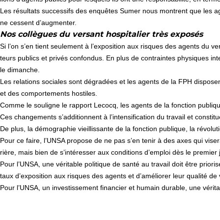
Les résul­tats suc­ces­sifs des enquê­tes Sumer nous mon­trent que les age
ne ces­sent d’aug­men­ter.
Nos collègues du versant hospitalier très exposés
Si l’on s’en tient seu­le­ment à l’expo­si­tion aux ris­ques des agents du v
teurs publics et privés confon­dus. En plus de contrain­tes phy­si­ques inten
le diman­che.
Les rela­tions socia­les sont dégra­dées et les agents de la FPH dis­po­
et des com­por­te­ments hos­ti­les.
Comme le sou­li­gne le rap­port Lecocq, les agents de la fonc­tion publi­que
Ces chan­ge­ments s’addi­tion­nent à l’inten­si­fi­ca­tion du tra­vail et co
De plus, la démo­gra­phie vieillis­sante de la fonc­tion publi­que, la révo­lu
Pour ce faire, l’UNSA pro­pose de ne pas s’en tenir à des axes qui vise­ra
rière, mais bien de s’inté­res­ser aux condi­tions d’emploi dès le pre­mier 
Pour l’UNSA, une véri­ta­ble poli­ti­que de santé au tra­vail doit être prio­r
taux d’expo­si­tion aux ris­ques des agents et d’amé­lio­rer leur qua­lité de 
Pour l’UNSA, un inves­tis­se­ment finan­cier et humain dura­ble, une véri­ta­