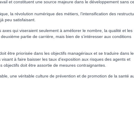
u tra­vail et cons­ti­tuent une source majeure dans le déve­lop­pe­ment sans 
ue, la révo­lu­tion numé­ri­que des métiers, l’inten­si­fi­ca­tion des restruc­tu
 peu satis­fai­sant.
xes qui vise­raient seu­le­ment à amé­lio­rer le nombre, la qua­lité et les
 deuxième partie de car­rière, mais bien de s’inté­res­ser aux condi­tions
doit être prio­ri­sée dans les objec­tifs mana­gé­riaux et se tra­duire dans le
 visant à faire bais­ser les taux d’expo­si­tion aux ris­ques des agents et
ces objec­tifs doit être assor­tie de mesu­res contrai­gnan­tes.
ble, une véri­ta­ble culture de pré­ven­tion et de pro­mo­tion de la santé au