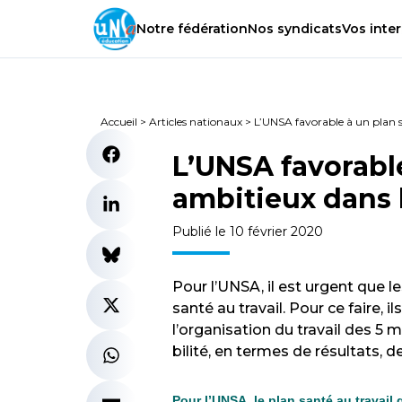
Notre
fédération
Nos
syndicats
Vos
inter
Accueil
>
Articles nationaux
>
L’UNSA favorable à un plan s
L’UNSA favorable
ambitieux dans 
Publié le 10 février 2020
Pour l’UNSA, il est urgent que l
santé au tra­vail. Pour ce faire, il
l’orga­ni­sa­tion du tra­vail des 5
bi­lité, en termes de résul­tats, d
Pour l’UNSA, le plan santé au travail 