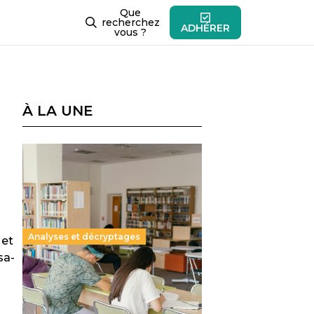
Que
recherchez
ADHÉRER
vous ?
À LA UNE
Analyses et décryptages
 et
sa­
Supérieur privé : une dérive
qui met à mal la promesse
républicaine