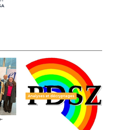
RH
SA
Analyses et décryptages
ble :
Hongrie : du changement pour
o-
les politiques éducatives, aussi !
25 juin 2026
-
National