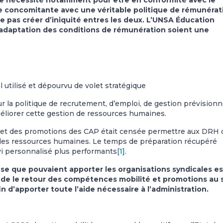
e nécessité notamment pour être en conformité avec le
tre concomitante avec une véritable politique de rémunérat
e pas créer d’iniquité entres les deux.
L’UNSA Éducation
l’adaptation des conditions de rémunération soient une
al utilisé et dépourvu de volet stratégique
r la politique de recrutement, d’emploi, de gestion prévisionne
méliorer cette gestion de ressources humaines.
é et des promotions des CAP était censée permettre aux DRH 
n des ressources humaines. Le temps de préparation récupéré
ivi personnalisé plus performants
[1]
.
se que pouvaient apporter les organisations syndicales es
de le retour des compétences mobilité et promotions au 
n d’apporter toute l’aide nécessaire à l’administration.