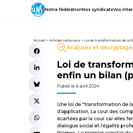
Notre
fédération
Nos
syndicats
Vos
inter
Accueil
>
Articles nationaux
>
Loi de transformation de la fo
Analyses et décryptage
Loi de transform
enfin un bilan (pa
Publié le 6 avril 2024
Une loi de "transformation de l
d’application, La cour des comp
écartées par la cour car elles fe
dialogue social et l’égalité pro
thèmes. Le premier constat de ret