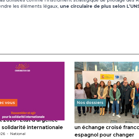
as utilisées comme l’instrument stratégique de pilotage des 
endre les éléments légaux,
une circulaire de plus selon L’UN
ec vous
Nos dossiers
 2026 : État d’urgence
Éducation au vivre-ensem
 solidarité internationale
un échange croisé franc
026
-
National
espagnol pour changer