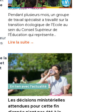
et
fait bouger les lignes
ce
30 juin 2026
-
National
Pendant plusieurs mois, un groupe
de travail spécialisé a travaillé sur la
transition écologique de l’Ecole au
sein du Conseil Supérieur de
l’Éducation qui représente…
leur
Lire la suite →
es
e la
 et
t
En lien avec l'actualité
Les décisions ministérielles
attendues pour cette fin