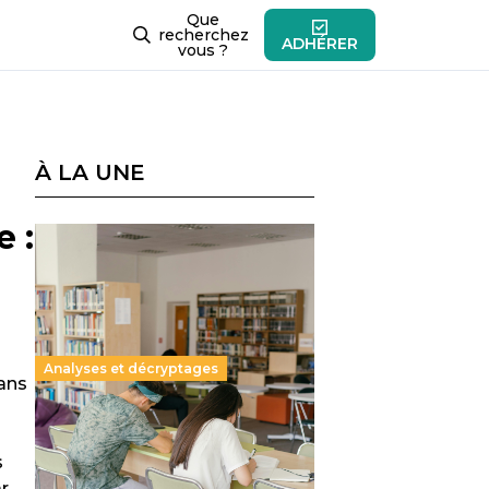
Que
recherchez
ADHÉRER
vous ?
À LA UNE
 :
Analyses et décryptages
 ans
Supérieur privé : une dérive
qui met à mal la promesse
s
républicaine
ar