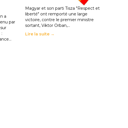
En Hongrie, le conservateur Peter
Magyar et son parti Tisza "Respect et
liberté" ont remporté une large
n a
victoire, contre le premier ministre
enu par
sortant, Viktor Orban,…
 sur
 :
Lire la suite →
rance…