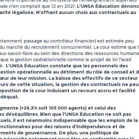
 manière importante au ministère de l’enseignement supérieur 
onale n’en comptait que 12 en 2021.
L’UNSA Éducation dénon
arité légalisée. N’offrant aucun choix aux contractuels au
notamment passage au contrôleur financier) est estimée peu
du marché du recrutement concurrentiel. La cour estime que 
aux savoir-faire au sein des directions des ressources humain
 que la gestion opérationnelle comme le projet de loi l’avait
é.
L’UNSA Éducation constate que les personnels des
gestion opérationnelle au détriment du rôle de conseil et d
œur de leur mission. La baisse des effectifs de ce secteur
urs de cette situation, la gestion des contractuels ne peu
roposition de la cour induisant un recours accru et facilité
adéquat.
gmente (+26,3% soit 105 000 agents) et celui des
es déséquilibres
.
Bien que l’UNSA Éducation ne soit pas
ls, il est néanmoins indispensable que les emplois de la
onctionnaires pour des raisons d’indépendance et de
ements de gouvernance. De plus, une politique de