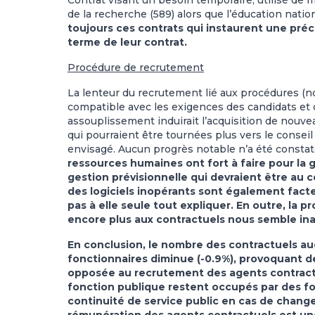
Contrat visant un besoin temporaire, utilisé de
de la recherche (589) alors que l’éducation nati
toujours ces contrats qui instaurent une préc
terme de leur contrat.
Procédure de recrutement
La lenteur du recrutement lié aux procédures (
compatible avec les exigences des candidats et 
assouplissement induirait l’acquisition de nouve
qui pourraient être tournées plus vers le conseil
envisagé. Aucun progrès notable n’a été constat
ressources humaines ont fort à faire pour la 
gestion prévisionnelle qui devraient être au c
des logiciels inopérants sont également facte
pas à elle seule tout expliquer. En outre, la p
encore plus aux contractuels nous semble in
En conclusion, le nombre des contractuels au
fonctionnaires diminue (-0.9%), provoquant d
opposée au recrutement des agents contractue
fonction publique restent occupés par des f
continuité de service public en cas de chang