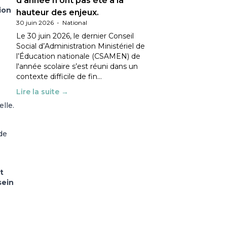
d’année n’ont pas été à la
ion
hauteur des enjeux.
30 juin 2026
-
National
Le 30 juin 2026, le dernier Conseil
Social d’Administration Ministériel de
l’Éducation nationale (CSAMEN) de
l'année scolaire s’est réuni dans un
contexte difficile de fin…
Lire la suite →
lle.
de
t
sein