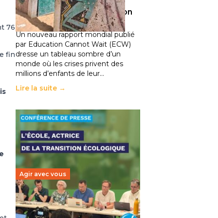
climatiques et des
déplacements de population
11 juillet 2026
-
National
nt 76
Un nouveau rapport mondial publié
par Education Cannot Wait (ECW)
dresse un tableau sombre d’un
e fin
monde où les crises privent des
millions d’enfants de leur…
Lire la suite →
is
e
Agir avec vous
Transition écologique de
l’éducation : l’UNSA Éducation