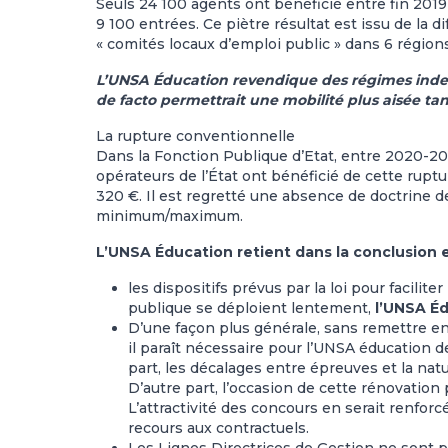
Seuls 24 100 agents ont bénéficié entre fin 2019 
9 100 entrées. Ce piètre résultat est issu de la 
« comités locaux d’emploi public » dans 6 région
L’UNSA Éducation revendique des régimes indemn
de facto permettrait une mobilité plus aisée ta
La rupture conventionnelle
Dans la Fonction Publique d’Etat, entre 2020-20
opérateurs de l’État ont bénéficié de cette rupt
320 €. Il est regretté une absence de doctrine d
minimum/maximum.
L’UNSA Éducation retient dans la conclusio
les dispositifs prévus par la loi pour facili
publique se déploient lentement,
l’UNSA Éd
D’une façon plus générale, sans remettre en 
il paraît nécessaire pour l’UNSA éducation d
part, les décalages entre épreuves et la na
D’autre part, l’occasion de cette rénovation
L’attractivité des concours en serait renfor
recours aux contractuels.