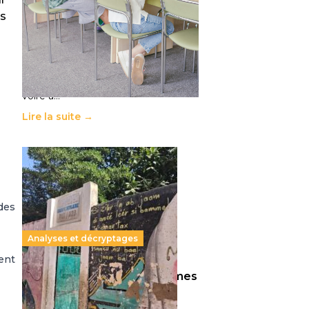
11 juillet 2026
-
National
es
Le projet de loi sur la régulation de
l’enseignement supérieur privé met
en lumière l’amplification d’un
système qui relègue l’acte
pédagogique au superfétatoire,
voire à…
Lire la suite →
 des
Analyses et décryptages
ment
258 millions d’enfants victimes
de la guerre, des chocs