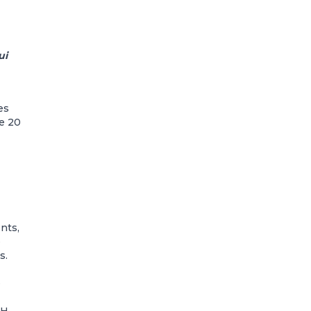
ui
es
de 20
nts,
e
s.
e