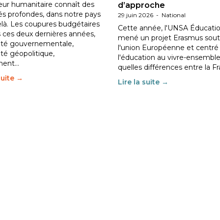
eur humanitaire connaît des
d’approche
tés profondes, dans notre pays
29 juin 2026
-
National
elà. Les coupures budgétaires
Cette année, l'UNSA Éducatio
 ces deux dernières années,
mené un projet Erasmus sout
ilité gouvernementale,
l'union Européenne et centré
lité géopolitique,
l'éducation au vivre-ensemble
ment…
quelles différences entre la F
suite →
Lire la suite →