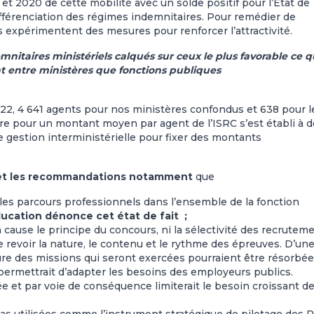
et 2020 de cette mobilité avec un solde positif pour l’Etat de
différenciation des régimes indemnitaires. Pour remédier de
s expérimentent des mesures pour renforcer l’attractivité.
itaires ministériels calqués sur ceux le plus favorable ce q
nt entre ministères que fonctions publiques
22, 4 641 agents pour nos ministères confondus et 638 pour l
ure pour un montant moyen par agent de l’ISRC s’est établi à 
e gestion interministérielle pour fixer des montants
n et les recommandations notamment
que
ter les parcours professionnels dans l’ensemble de la fonction
ucation dénonce cet état de fait ;
cause le principe du concours, ni la sélectivité des recruteme
e revoir la nature, le contenu et le rythme des épreuves. D’un
ture des missions qui seront exercées pourraient être résorbée
 permettrait d’adapter les besoins des employeurs publics.
cée et par voie de conséquence limiterait le besoin croissant d