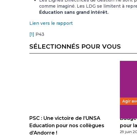
Les Lignes Directrices de Gestion ne sont p
comme imaginé. Les LDG se limitent à repr
Éducation sans grand intérêt.
Lien vers le rapport
[1]
P43
SÉLECTIONNÉS POUR VOUS
Agir av
PSC : Une victoire de l’UNSA
Budget
Education pour nos collègues
pour la
29 juin 2
d’Andorre !