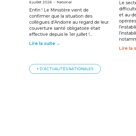
6 juillet 2026
-
National
Le sect
difficul
Enfin ! Le Ministère vient de
et au-d
confirmer que la situation des
opérées
collègues d’Andorre au regard de leur
l’instab
couverture santé obligatoire était
l’instabi
effective depuis le 1er juillet !…
notam
Lire la suite →
Lire la 
+ D’ACTUALITÉS NATIONALES