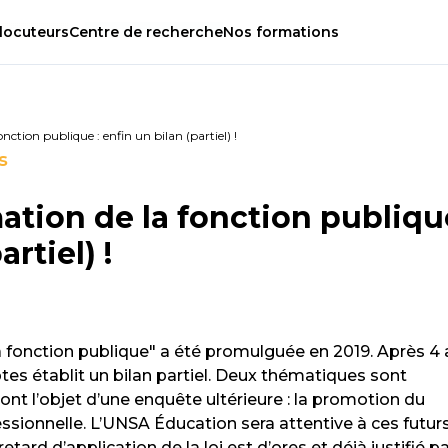
locuteurs
Centre
de
recherche
Nos
formations
nction publique : enfin un bilan (partiel) !
s
ation de la fonction publique
rtiel) !
a fonction publique" a été promulguée en 2019. Après 4
tes établit un bilan partiel. Deux thématiques sont
ront l’objet d’une enquête ultérieure : la promotion du
fessionnelle. L’UNSA Éducation sera attentive à ces futur
ard d’application de la loi est d’ores et déjà justifié p