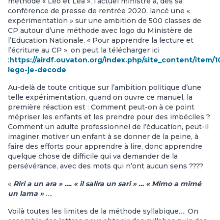
méthode « Léo et Léa », l’actuel ministre a, dès sa
conférence de presse de rentrée 2020, lancé une «
expérimentation » sur une ambition de 500 classes de
CP autour d’une méthode avec logo du Ministère de
l’Education Nationale. « Pour apprendre la lecture et
l’écriture au CP », on peut la télécharger ici
:
https://airdf.ouvaton.org/index.php/site_content/item/1
lego-je-decode
Au-delà de toute critique sur l’ambition politique d’une
telle expérimentation, quand on ouvre ce manuel, la
première réaction est : Comment peut-on à ce point
mépriser les enfants et les prendre pour des imbéciles ?
Comment un adulte professionnel de l’éducation, peut-il
imaginer motiver un enfant à se donner de la peine, à
faire des efforts pour apprendre à lire, donc apprendre
quelque chose de difficile qui va demander de la
persévérance, avec des mots qui n’ont aucun sens ????
«
Riri a un ara » …. « il salira un sari » … « Mimo a mimé
un lama »
….
Voilà toutes les limites de la méthode syllabique…. On