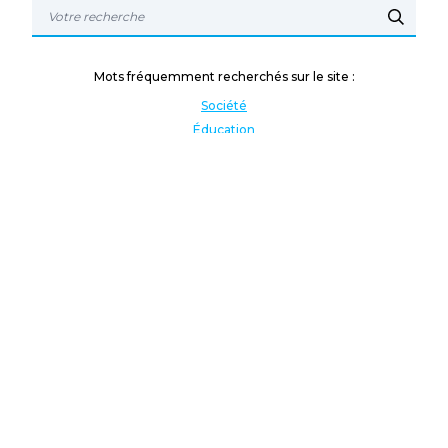
Mots fréquemment recherchés sur le site :
Société
Éducation
Fonction publique
Jeunesse et sport
Enseignement supérieur
Rémunération
Vos droits
International
Culture
Enseigner à l'étranger
Covid
Lutte contre les inégalités
Présidentielle 2022