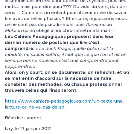
assemble des lettres pour obtenir des syllabes puis des
mots… mais pour dire quoi ???? Du vide, du vent, du non-
sens …..Comment un enfant peut-il avoir envie de savoir
lire avec de telles phrases ? Et encore, réjouissons-nous,
ce ne sont pas de pseudo-mots…des
Rarelimo
ou
Mularati
qu’on oblige à lire chronomètre à la main !
Les Cahiers Pédagogiques proposent dans leur
dernier numéro de postuler que lire c’est
comprendre.
«
Le déchiffrage, quelle qu’en soit la
rapidité, ne saurait suffire, il faut que ce que l’on lit ait un
sens. La bonne nouvelle, c’est que comprendre peut
s’apprendre.
»
Alors, on y court, on se documente, on réfléchit, et on
se met enfin d’accord sur la nécessité de faire
cohabiter des méthodes, où chaque professionnel
trouvera celles qui l’inspireront.
https://www.cahiers-pedagogiques.com/Un-texte-une-
lecture-ca-ne-va-pas-de-soi
Béatrice Laurent,
Ivry, le 13 janvier 2021.