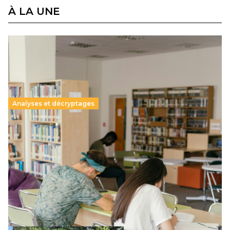
À LA UNE
Analyses et décryptages
Supérieur privé : une dérive qui met à mal la
promesse républicaine
11 juillet 2026
-
National
Le projet de loi sur la régulation de l’enseignement
supérieur privé met en lumière l’amplification d’un système
qui relègue l’acte pédagogique au superfétatoire, voire à…
Lire la suite →