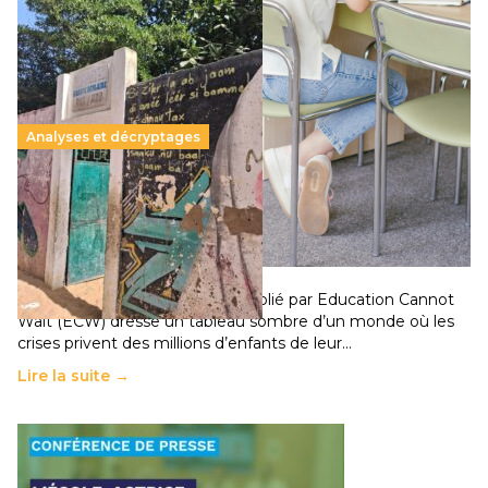
Analyses et décryptages
258 millions d’enfants victimes de la guerre, des
chocs climatiques et des déplacements de
population
11 juillet 2026
-
National
Un nouveau rapport mondial publié par Education Cannot
Wait (ECW) dresse un tableau sombre d’un monde où les
crises privent des millions d’enfants de leur…
Lire la suite →