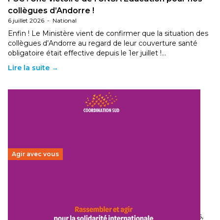
collègues d’Andorre !
6 juillet 2026
-
National
Enfin ! Le Ministère vient de confirmer que la situation des
collègues d’Andorre au regard de leur couverture santé
obligatoire était effective depuis le 1er juillet !…
Lire la suite →
Agir avec vous
Budget 2026 : État d’urgence pour la solidarité
internationale
29 juin 2026
-
National
Le secteur humanitaire connaît des difficultés profondes,