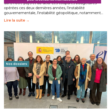
dans notre pays et au-delà. Les coupures budgétaires
opérées ces deux dernières années, l’instabilité
gouvernementale, l’instabilité géopolitique, notamment…
Lire la suite →
Nos dossiers
Éducation au vivre-ensemble : un échange croisé
franco-espagnol pour changer d’approche
29 juin 2026
-
National
Cette année, l'UNSA Éducation a mené un projet Erasmus
soutenu par l'union Européenne et centré sur l'éducation
au vivre-ensemble : quelles différences entre la France…