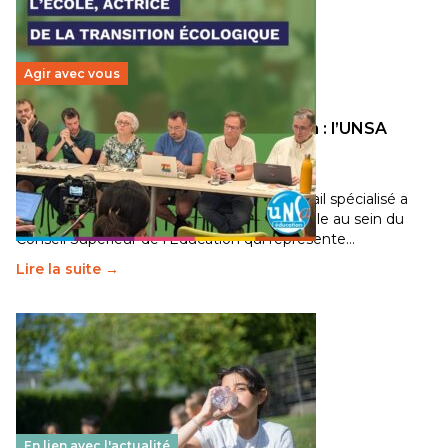
Agir avec vous
Transition écologique de l’éducation : l’UNSA
Éducation fait bouger les lignes
30 juin 2026
-
National
Pendant plusieurs mois, un groupe de travail spécialisé a
travaillé sur la transition écologique de l’Ecole au sein du
Conseil Supérieur de l’Éducation qui représente…
Lire la suite →
En lien avec l'actualité