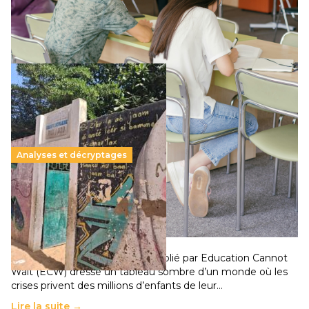
qui relègue l’acte pédagogique au superfétatoire, voire à…
Lire la suite →
Analyses et décryptages
258 millions d’enfants victimes de la guerre, des
chocs climatiques et des déplacements de
population
11 juillet 2026
-
National
Un nouveau rapport mondial publié par Education Cannot
Wait (ECW) dresse un tableau sombre d’un monde où les
crises privent des millions d’enfants de leur…
Lire la suite →