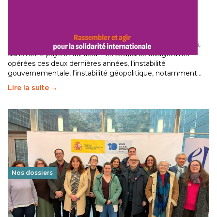
Budget 2026 : État d’urgence pour la solidarité
internationale
29 juin 2026
-
National
Le secteur humanitaire connaît des difficultés profondes,
dans notre pays et au-delà. Les coupures budgétaires
opérées ces deux dernières années, l’instabilité
gouvernementale, l’instabilité géopolitique, notamment…
Lire la suite →
Nos dossiers
Éducation au vivre-ensemble : un échange croisé
franco-espagnol pour changer d’approche