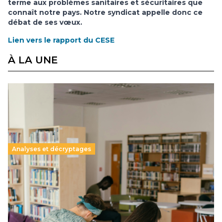
terme aux problèmes sanitaires et sécuritaires que
connaît notre pays. Notre syndicat appelle donc ce
débat de ses vœux.
Lien vers le rapport du CESE
À LA UNE
Analyses et décryptages
Supérieur privé : une dérive qui met à mal la
promesse républicaine
11 juillet 2026
-
National
Le projet de loi sur la régulation de l’enseignement
supérieur privé met en lumière l’amplification d’un système