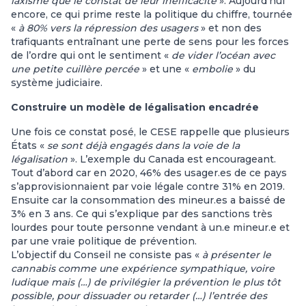
laxisme que le constat de leur inefficacité
». Aujourd’hui
encore, ce qui prime reste la politique du chiffre, tournée
«
à 80% vers la répression des usagers
» et non des
trafiquants entraînant une perte de sens pour les forces
de l’ordre qui ont le sentiment «
de vider l’océan avec
une petite cuillère percée
» et une «
embolie
» du
système judiciaire.
Construire un modèle de légalisation encadrée
Une fois ce constat posé, le CESE rappelle que plusieurs
États «
se sont déjà engagés dans la voie de la
légalisation
». L’exemple du Canada est encourageant.
Tout d’abord car en 2020, 46% des usager.es de ce pays
s’approvisionnaient par voie légale contre 31% en 2019.
Ensuite car la consommation des mineur.es a baissé de
3% en 3 ans. Ce qui s’explique par des sanctions très
lourdes pour toute personne vendant à un.e mineur.e et
par une vraie politique de prévention.
L’objectif du Conseil ne consiste pas «
à présenter le
cannabis comme une expérience sympathique, voire
ludique mais (…) de privilégier la prévention le plus tôt
possible, pour dissuader ou retarder (…) l’entrée des