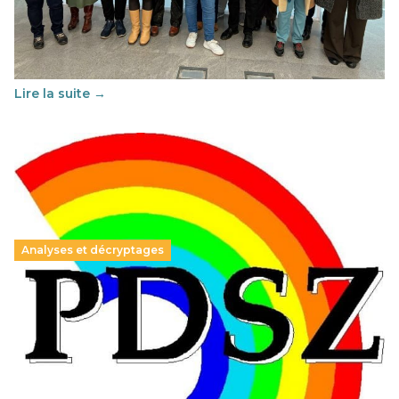
29 juin 2026
-
National
Cette année, l'UNSA Éducation a mené un projet Erasmus
soutenu par l'union Européenne et centré sur l'éducation
au vivre-ensemble : quelles différences entre la France…
Lire la suite →
Analyses et décryptages
Hongrie : du changement pour les politiques
éducatives, aussi !
25 juin 2026
-
National
En Hongrie, le conservateur Peter Magyar et son parti
Tisza "Respect et liberté" ont remporté une large victoire,
contre le premier ministre sortant, Viktor Orban,…