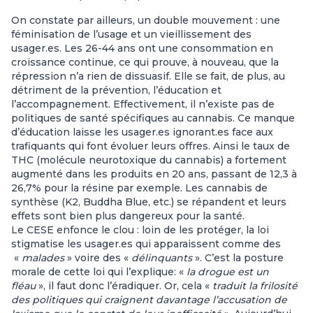
On constate par ailleurs, un double mouvement : une
féminisation de l’usage et un vieillissement des
usager.es. Les 26-44 ans ont une consommation en
croissance continue, ce qui prouve, à nouveau, que la
répression n’a rien de dissuasif. Elle se fait, de plus, au
détriment de la prévention, l’éducation et
l’accompagnement. Effectivement, il n’existe pas de
politiques de santé spécifiques au cannabis. Ce manque
d’éducation laisse les usager.es ignorant.es face aux
trafiquants qui font évoluer leurs offres. Ainsi le taux de
THC (molécule neurotoxique du cannabis) a fortement
augmenté dans les produits en 20 ans, passant de 12,3 à
26,7% pour la résine par exemple. Les cannabis de
synthèse (K2, Buddha Blue, etc.) se répandent et leurs
effets sont bien plus dangereux pour la santé.
Le CESE enfonce le clou : loin de les protéger, la loi
stigmatise les usager.es qui apparaissent comme des
«
malades
» voire des «
délinquants
». C’est la posture
morale de cette loi qui l’explique: «
la drogue est un
fléau
», il faut donc l’éradiquer. Or, cela «
traduit la frilosité
des politiques qui craignent davantage l’accusation de