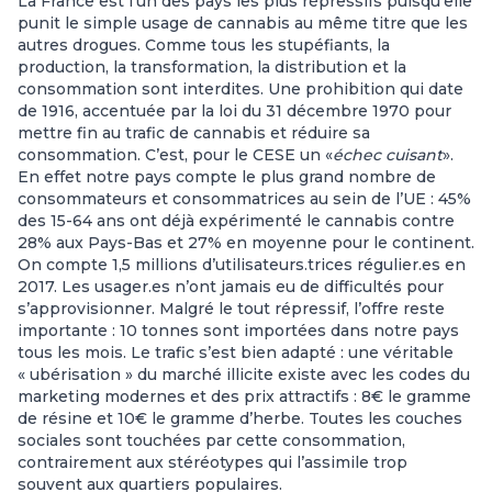
La France est l’un des pays les plus répressifs puisqu’elle
punit le simple usage de cannabis au même titre que les
autres drogues. Comme tous les stupéfiants, la
production, la transformation, la distribution et la
consommation sont interdites. Une prohibition qui date
de 1916, accentuée par la loi du 31 décembre 1970 pour
mettre fin au trafic de cannabis et réduire sa
consommation. C’est, pour le CESE un «
échec cuisant
».
En effet notre pays compte le plus grand nombre de
consommateurs et consommatrices au sein de l’UE : 45%
des 15-64 ans ont déjà expérimenté le cannabis contre
28% aux Pays-Bas et 27% en moyenne pour le continent.
On compte 1,5 millions d’utilisateurs.trices régulier.es en
2017. Les usager.es n’ont jamais eu de difficultés pour
s’approvisionner. Malgré le tout répressif, l’offre reste
importante : 10 tonnes sont importées dans notre pays
tous les mois. Le trafic s’est bien adapté : une véritable
« ubérisation » du marché illicite existe avec les codes du
marketing modernes et des prix attractifs : 8€ le gramme
de résine et 10€ le gramme d’herbe. Toutes les couches
sociales sont touchées par cette consommation,
contrairement aux stéréotypes qui l’assimile trop
souvent aux quartiers populaires.