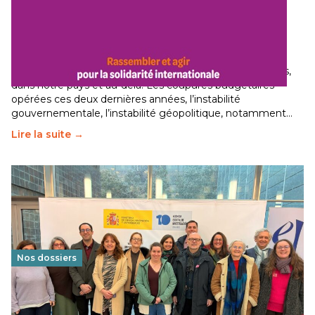
Budget 2026 : État d’urgence pour la solidarité
internationale
29 juin 2026
-
National
Le secteur humanitaire connaît des difficultés profondes,
dans notre pays et au-delà. Les coupures budgétaires
opérées ces deux dernières années, l’instabilité
gouvernementale, l’instabilité géopolitique, notamment…
Lire la suite →
Nos dossiers
Éducation au vivre-ensemble : un échange croisé
franco-espagnol pour changer d’approche