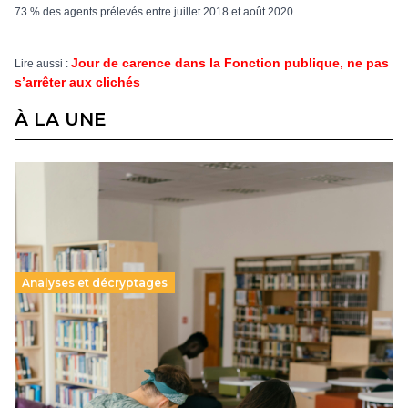
73 % des agents prélevés entre juillet 2018 et août 2020.
Jour de carence dans la Fonction publique, ne pas
Lire aussi :
s’arrêter aux clichés
À LA UNE
Analyses et décryptages
Supérieur privé : une dérive qui met à mal la
promesse républicaine
11 juillet 2026
-
National
Le projet de loi sur la régulation de l’enseignement