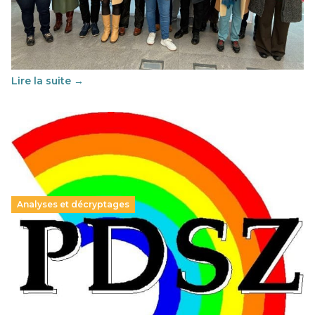
29 juin 2026
-
National
Cette année, l'UNSA Éducation a mené un projet Erasmus
soutenu par l'union Européenne et centré sur l'éducation
au vivre-ensemble : quelles différences entre la France…
Lire la suite →
Analyses et décryptages
Hongrie : du changement pour les politiques
éducatives, aussi !
25 juin 2026
-
National
En Hongrie, le conservateur Peter Magyar et son parti
Tisza "Respect et liberté" ont remporté une large victoire,