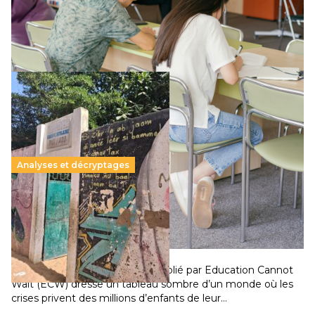
supérieur privé met en lumière l’amplification d’un système
qui relègue l’acte pédagogique au superfétatoire, voire à…
Lire la suite →
Analyses et décryptages
258 millions d’enfants victimes de la guerre, des
chocs climatiques et des déplacements de
population
11 juillet 2026
-
National
Un nouveau rapport mondial publié par Education Cannot
Wait (ECW) dresse un tableau sombre d’un monde où les
crises privent des millions d’enfants de leur…