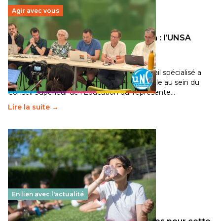
Agir avec vous
Transition écologique de l’éducation : l’UNSA
Éducation fait bouger les lignes
30 juin 2026
-
National
Pendant plusieurs mois, un groupe de travail spécialisé a
travaillé sur la transition écologique de l’Ecole au sein du
Conseil Supérieur de l’Éducation qui représente…
Lire la suite →
En lien avec l'actualité