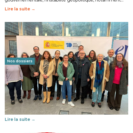
gouvernementale, l’instabilité géopolitique, notamment…
Lire la suite →
Nos dossiers
Éducation au vivre-ensemble : un échange croisé
franco-espagnol pour changer d’approche
29 juin 2026
-
National
Cette année, l'UNSA Éducation a mené un projet Erasmus
soutenu par l'union Européenne et centré sur l'éducation
au vivre-ensemble : quelles différences entre la France…
Lire la suite →