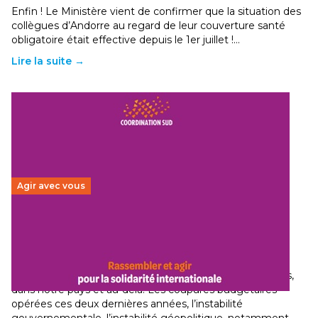
Enfin ! Le Ministère vient de confirmer que la situation des
collègues d’Andorre au regard de leur couverture santé
obligatoire était effective depuis le 1er juillet !…
Lire la suite →
Agir avec vous
Budget 2026 : État d’urgence pour la solidarité
internationale
29 juin 2026
-
National
Le secteur humanitaire connaît des difficultés profondes,
dans notre pays et au-delà. Les coupures budgétaires
opérées ces deux dernières années, l’instabilité