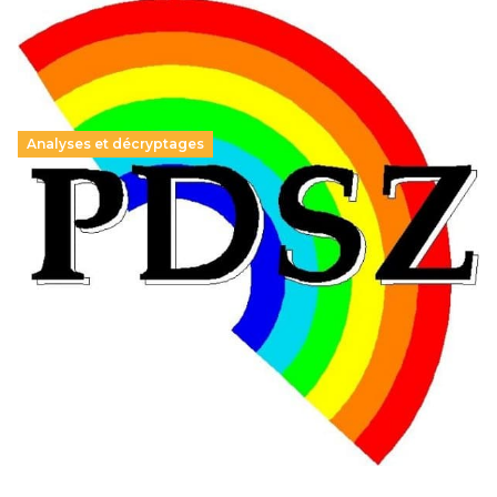
Analyses et décryptages
Hongrie : du changement pour les politiques
éducatives, aussi !
25 juin 2026
-
National
En Hongrie, le conservateur Peter Magyar et son parti
Tisza "Respect et liberté" ont remporté une large victoire,
contre le premier ministre sortant, Viktor Orban,…
Lire la suite →
+ D’ACTUALITÉS NATIONALES