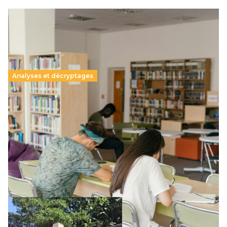
Analyses et décryptages
Supérieur privé : une dérive qui met à mal la
promesse républicaine
11 juillet 2026
-
National
Le projet de loi sur la régulation de l’enseignement
supérieur privé met en lumière l’amplification d’un système
qui relègue l’acte pédagogique au superfétatoire, voire à…
Lire la suite →