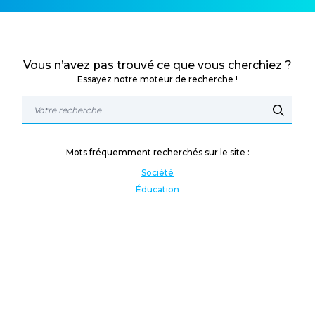
Vous n’avez pas trouvé ce que vous cherchiez ?
Essayez notre moteur de recherche !
Mots fréquemment recherchés sur le site :
Société
Éducation
Fonction publique
Jeunesse et sport
Enseignement supérieur
Rémunération
Vos droits
International
Culture