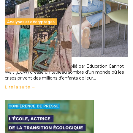
Analyses et décryptages
258 millions d’enfants victimes de la guerre, des
chocs climatiques et des déplacements de
population
11 juillet 2026
-
National
Un nouveau rapport mondial publié par Education Cannot
Wait (ECW) dresse un tableau sombre d’un monde où les
crises privent des millions d’enfants de leur…
Lire la suite →