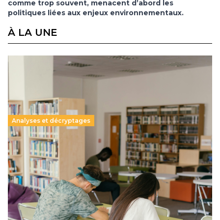
comme trop souvent, menacent d’abord les
politiques liées aux enjeux environnementaux.
À LA UNE
Analyses et décryptages
Supérieur privé : une dérive qui met à mal la
promesse républicaine
11 juillet 2026
-
National
Le projet de loi sur la régulation de l’enseignement
supérieur privé met en lumière l’amplification d’un système
qui relègue l’acte pédagogique au superfétatoire, voire à…
Lire la suite →