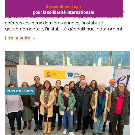
29 juin 2026
-
National
Le secteur humanitaire connaît des difficultés profondes,
dans notre pays et au-delà. Les coupures budgétaires
opérées ces deux dernières années, l’instabilité
gouvernementale, l’instabilité géopolitique, notamment…
Lire la suite →
Nos dossiers
Éducation au vivre-ensemble : un échange croisé
franco-espagnol pour changer d’approche
29 juin 2026
-
National
Cette année, l'UNSA Éducation a mené un projet Erasmus