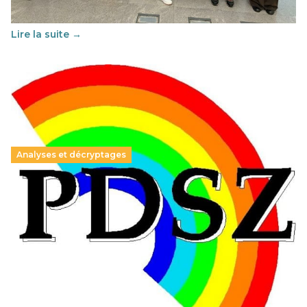
soutenu par l'union Européenne et centré sur l'éducation
au vivre-ensemble : quelles différences entre la France…
Lire la suite →
Analyses et décryptages
Hongrie : du changement pour les politiques
éducatives, aussi !
25 juin 2026
-
National
En Hongrie, le conservateur Peter Magyar et son parti
Tisza "Respect et liberté" ont remporté une large victoire,
contre le premier ministre sortant, Viktor Orban,…
Lire la suite →