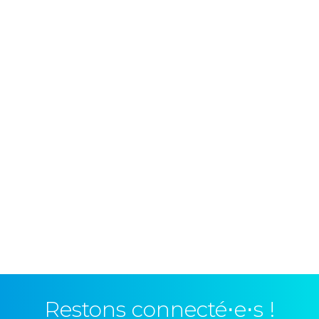
Restons connecté⋅e⋅s !