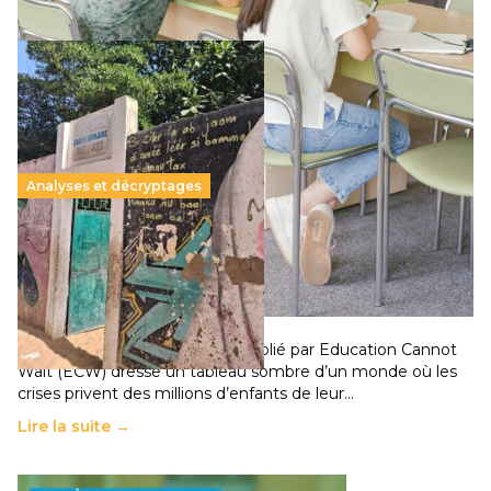
Analyses et décryptages
258 millions d’enfants victimes de la guerre, des
chocs climatiques et des déplacements de
population
11 juillet 2026
-
National
Un nouveau rapport mondial publié par Education Cannot
Wait (ECW) dresse un tableau sombre d’un monde où les
crises privent des millions d’enfants de leur…
Lire la suite →