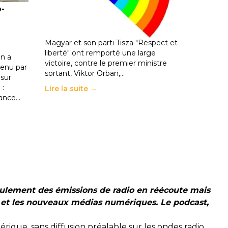
o-
les politiques éducatives, aussi !
25 juin 2026
-
National
En Hongrie, le conservateur Peter
Magyar et son parti Tisza "Respect et
liberté" ont remporté une large
n a
victoire, contre le premier ministre
enu par
sortant, Viktor Orban,…
 sur
 :
Lire la suite →
rance…
seulement des émissions de radio en réécoute mais
ls et les nouveaux médias numériques. Le podcast,
érique, sans diffusion préalable sur les ondes radio.