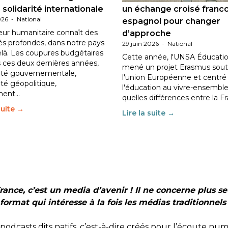
 solidarité internationale
un échange croisé franc
026
-
National
espagnol pour changer
eur humanitaire connaît des
d’approche
tés profondes, dans notre pays
29 juin 2026
-
National
elà. Les coupures budgétaires
Cette année, l'UNSA Éducatio
 ces deux dernières années,
mené un projet Erasmus sout
ilité gouvernementale,
l'union Européenne et centré
lité géopolitique,
l'éducation au vivre-ensemble
ment…
quelles différences entre la F
suite →
Lire la suite →
rance, c’est un media d’avenir ! Il ne concerne plus 
format qui intéresse à la fois les médias traditionne
podcasts dits natifs, c’est-à-dire créés pour l’écoute num