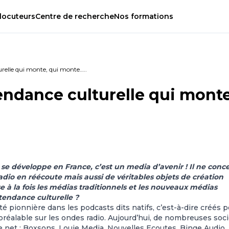
locuteurs
Centre
de
recherche
Nos
formations
urelle qui monte, qui monte…..
tendance culturelle qui monte
 se développe en France, c’est un media d’avenir ! Il ne conc
dio en réécoute mais aussi de véritables objets de création
 à la fois les médias traditionnels et les nouveaux médias
tendance culturelle ?
té pionnière dans les podcasts dits natifs, c’est-à-dire créés 
préalable sur les ondes radio. Aujourd’hui, de nombreuses soc
e net : Boxsons, Louie Media, Nouvelles Ecoutes, Binge Audio,