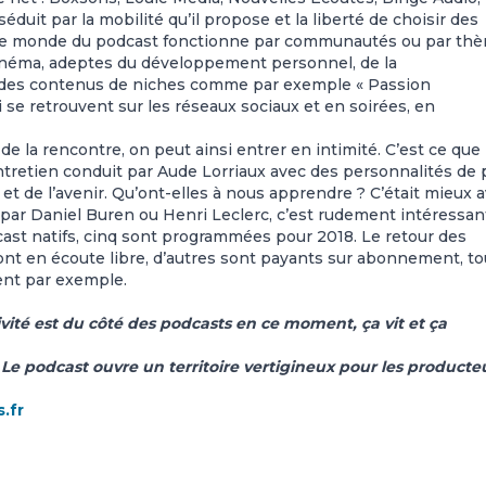
duit par la mobilité qu’il propose et la liberté de choisir des
 Le monde du podcast fonctionne par communautés ou par th
 cinéma, adeptes du développement personnel, de la
r des contenus de niches comme par exemple « Passion
se retrouvent sur les réseaux sociaux et en soirées, en
de la rencontre, on peut ainsi entrer en intimité. C’est ce que
ntretien conduit par Aude Lorriaux avec des personnalités de 
et de l’avenir. Qu’ont-elles à nous apprendre ? C’était mieux 
ar Daniel Buren ou Henri Leclerc, c’est rudement intéressant
cast natifs, cinq sont programmées pour 2018. Le retour des
 sont en écoute libre, d’autres sont payants sur abonnement, t
nt par exemple.
ivité est du côté des podcasts en ce moment, ça vit et ça
«
Le podcast ouvre un territoire vertigineux pour les producte
.fr