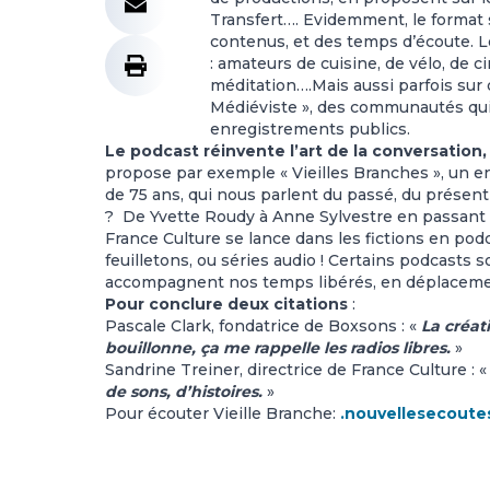
Transfert…. Evidemment, le format sé
contenus, et des temps d’écoute.
: amateurs de cuisine, de vélo, de
méditation….Mais aussi parfois su
Médiéviste », des communautés qui 
enregistrements publics.
Le podcast réinvente l’art de la conversation,
propose par exemple « Vieilles Branches », un e
de 75 ans, qui nous parlent du passé, du présent 
? De Yvette Roudy à Anne Sylvestre en passant p
France Culture se lance dans les fictions en pod
feuilletons, ou séries audio ! Certains podcasts
accompagnent nos temps libérés, en déplaceme
Pour conclure deux citations
:
Pascale Clark, fondatrice de Boxsons : «
La créat
bouillonne, ça me rappelle les radios libres.
»
Sandrine Treiner, directrice de France Culture : 
de sons, d’histoires.
»
Pour écouter Vieille Branche:
.nouvellesecoutes