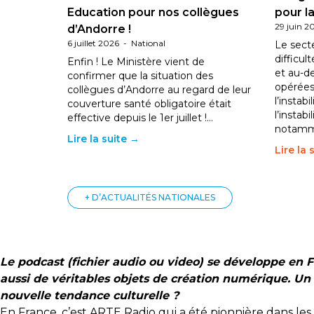
Education pour nos collègues
pour la
29 juin 2
d’Andorre !
6 juillet 2026
-
National
Le sect
difficul
Enfin ! Le Ministère vient de
et au-d
confirmer que la situation des
opérées
collègues d’Andorre au regard de leur
l’instab
couverture santé obligatoire était
l’instabi
effective depuis le 1er juillet !…
notam
Lire la suite →
Lire la 
+ D’ACTUALITÉS NATIONALES
Le podcast (fichier audio ou video) se développe en F
aussi de véritables objets de création numérique. Un 
nouvelle tendance culturelle ?
En France, c’est ARTE Radio qui a été pionnière dans les 