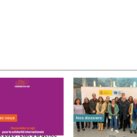
ec vous
Nos dossiers
 2026 : État d’urgence
Éducation au vivre-ensem