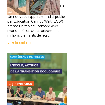
climatiques et des
déplacements de population
11 juillet 2026
-
National
Un nouveau rapport mondial publié
par Education Cannot Wait (ECW)
dresse un tableau sombre d’un
monde où les crises privent des
millions d’enfants de leur…
Lire la suite →
Agir avec vous
Transition écologique de
l’éducation : l’UNSA Éducation