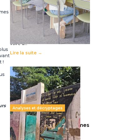
11 juillet 2026
-
National
èmes
Le projet de loi sur la régulation de
l’enseignement supérieur privé met
en lumière l’amplification d’un
système qui relègue l’acte
pédagogique au superfétatoire,
voire à…
plus
Lire la suite →
avant
 !
ous
urs
Analyses et décryptages
258 millions d’enfants victimes
de la guerre, des chocs