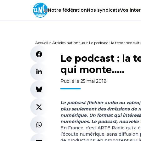
Notre
fédération
Nos
syndicats
Vos
inter
Accueil
>
Articles nationaux
>
Le podcast : la tendance cult
Le podcast : la 
qui monte…..
Publié le 25 mai 2018
Le podcast (fichier audio ou video)
plus seulement des émissions de ra
numérique. Un format qui intéresse
numériques. Le podcast, nouvelle 
En France, c’est ARTE Radio qui a é
l’écoute numérique, sans diffusion 
de productions, en proposent sur l