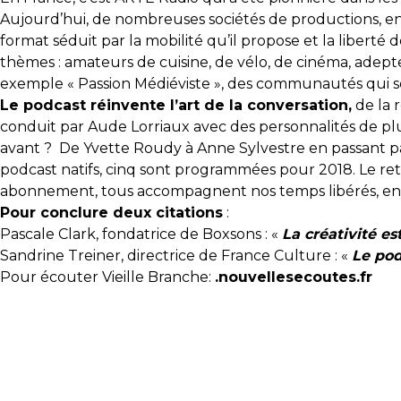
Aujourd’hui, de nombreuses sociétés de productions, en
format séduit par la mobilité qu’il propose et la libe
thèmes : amateurs de cuisine, de vélo, de cinéma, adep
exemple « Passion Médiéviste », des communautés qui se 
Le podcast réinvente l’art de la conversation,
de la r
conduit par Aude Lorriaux avec des personnalités de plus
avant ? De Yvette Roudy à Anne Sylvestre en passant par
podcast natifs, cinq sont programmées pour 2018. Le reto
abonnement, tous accompagnent nos temps libérés, e
Pour conclure deux citations
:
Pascale Clark, fondatrice de Boxsons : «
La créativité es
Sandrine Treiner, directrice de France Culture : «
Le pod
Pour écouter Vieille Branche:
.nouvellesecoutes.fr