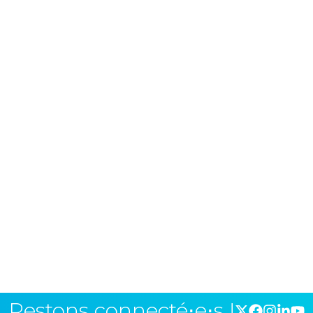
Restons connecté⋅e⋅s !