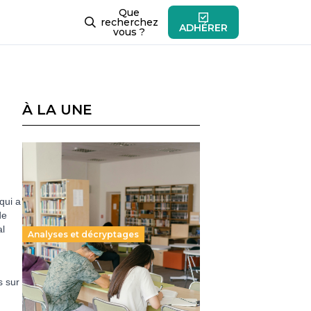
Que
recherchez
ADHÉRER
vous ?
À LA UNE
qui a
de
al
Analyses et décryptages
Supérieur privé : une dérive
s sur
qui met à mal la promesse
républicaine