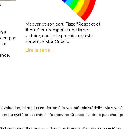
o-
les politiques éducatives, aussi !
25 juin 2026
-
National
En Hongrie, le conservateur Peter
Magyar et son parti Tisza "Respect et
liberté" ont remporté une large
n a
victoire, contre le premier ministre
enu par
sortant, Viktor Orban,…
 sur
 :
Lire la suite →
rance…
évaluation, bien plus conforme à la volonté ministérielle. Mais voilà
luation du système scolaire – l’acronyme Cnesco n’a donc pas changé –
 chercheurs. Il poursuivra donc ses travaux d’analyse du système