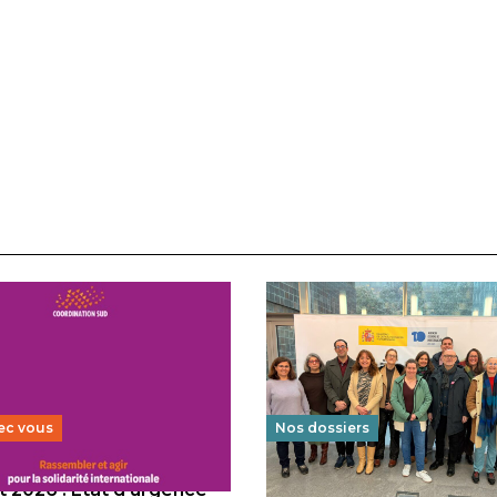
ec vous
Nos dossiers
 2026 : État d’urgence
Éducation au vivre-ensem