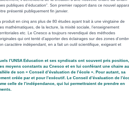
iques publiques d’éducation”. Son premier rapport dans ce nouvel appara
t être présenté publiquement fin janvier.
produit en cinq ans plus de 80 études ayant trait à une vingtaine de
es mathématiques, de la lecture, la mixité sociale, l’enseignement
t territoriales etc. Le Cnesco a toujours revendiqué des méthodes
riginales qui ont tenté d’apporter des éclairages sur des zones d’ombr
n caractère indépendant, en a fait un outil scientifique, exigeant et
els l’UNSA Education et ses syndicats ont souvent pris position,
es moyens constants au Cnesco et en lui conférant une chaire a
allèle de son « Conseil d’évaluation de l’école ». Pour autant, sa
ment créée par et pour l’exécutif. Le Conseil d’évaluation de l’éc
e celle de l’indépendance, qui lui permettraient de prendre en
ments.