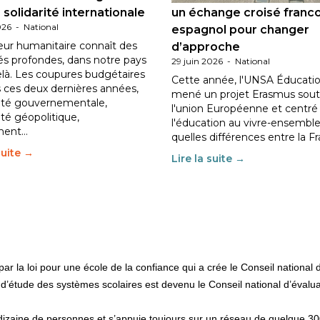
 solidarité internationale
un échange croisé franc
026
-
National
espagnol pour changer
eur humanitaire connaît des
d’approche
tés profondes, dans notre pays
29 juin 2026
-
National
elà. Les coupures budgétaires
Cette année, l'UNSA Éducatio
 ces deux dernières années,
mené un projet Erasmus sout
ilité gouvernementale,
l'union Européenne et centré
lité géopolitique,
l'éducation au vivre-ensemble
ment…
quelles différences entre la F
suite →
Lire la suite →
 la loi pour une école de la confiance qui a crée le Conseil national d’
al d’étude des systèmes scolaires est devenu le Conseil national d’éva
zaine de personnes et s’appuie toujours sur un réseau de quelque 300