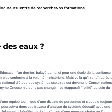
locuteurs
Centre
de
recherche
Nos
formations
 des eaux ?
ucation l’an dernier, balayé par la loi pour une école de la confiance 
n plus conforme à la volonté ministérielle. Mais voilà qu’il renaît après 
e national d’étude des systèmes scolaires est devenu le Conseil nation
onyme Cnesco n’a donc pas changé – et réapparaît “relifté” au sein du
une équipe technique d’une dizaine de personnes et s’appuie toujour
l poursuivra donc ses travaux d’analyse du système éducatif avec une
rallèlement, il bénéficiera de la création d’une nouvelle chaire au Cnam