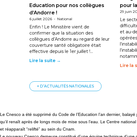
Education pour nos collègues
pour la
29 juin 2
d’Andorre !
6 juillet 2026
-
National
Le sect
difficul
Enfin ! Le Ministère vient de
et au-d
confirmer que la situation des
opérées
collègues d’Andorre au regard de leur
l’instab
couverture santé obligatoire était
l’instabi
effective depuis le 1er juillet !…
notam
Lire la suite →
Lire la 
+ D’ACTUALITÉS NATIONALES
Le Cnesco a été supprimé du Code de l’Education l’an dernier, balayé par
qu’il renaît après de longs mois de mise sous l’eau. Le Centre nation
et réapparaît “relifté” au sein du Cnam.
Le nouveau Cnesco demeure constitué d’une équipe technique d’une di