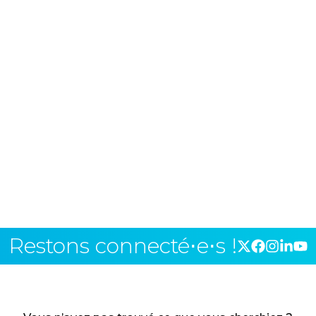
Restons connecté⋅e⋅s !