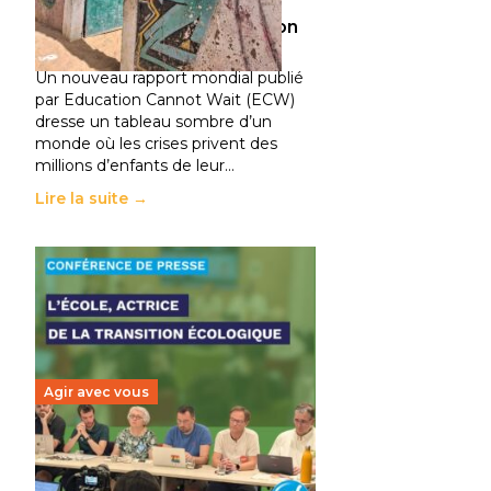
climatiques et des
déplacements de population
11 juillet 2026
-
National
Un nouveau rapport mondial publié
par Education Cannot Wait (ECW)
dresse un tableau sombre d’un
monde où les crises privent des
millions d’enfants de leur…
Lire la suite →
Agir avec vous
Transition écologique de
l’éducation : l’UNSA Éducation