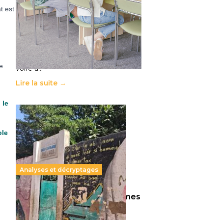
11 juillet 2026
-
National
t est
Le projet de loi sur la régulation de
l’enseignement supérieur privé met
en lumière l’amplification d’un
système qui relègue l’acte
pédagogique au superfétatoire,
e
voire à…
Lire la suite →
 le
u
ole
Analyses et décryptages
258 millions d’enfants victimes
de la guerre, des chocs