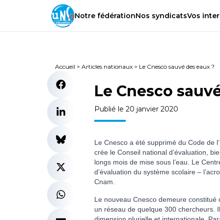
Notre
fédération
Nos
syndicats
Vos
inter
Accueil
>
Articles nationaux
>
Le Cnesco sauvé des eaux ?
Le Cnesco sauvé
Publié le 20 janvier 2020
Le Cnesco a été supprimé du Code de l’Ed
crée le Conseil national d’évaluation, bie
longs mois de mise sous l’eau. Le Centr
d’évaluation du système scolaire – l’acr
Cnam.
Le nouveau Cnesco demeure constitué d’
un réseau de quelque 300 chercheurs. I
dimension plurielle et internationale. Pa