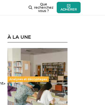
Que
recherchez
ADHÉRER
vous ?
À LA UNE
n
Analyses et décryptages
nt»
Supérieur privé : une dérive
qui met à mal la promesse
républicaine