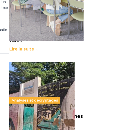
plus
11 juillet 2026
-
National
plexe
Le projet de loi sur la régulation de
l’enseignement supérieur privé met
en lumière l’amplification d’un
système qui relègue l’acte
ssite
pédagogique au superfétatoire,
voire à…
Lire la suite →
Analyses et décryptages
258 millions d’enfants victimes
de la guerre, des chocs