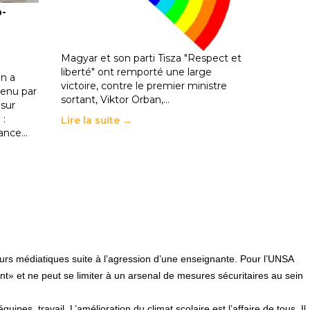
o-
les politiques éducatives, aussi !
25 juin 2026
-
National
En Hongrie, le conservateur Peter
Magyar et son parti Tisza "Respect et
liberté" ont remporté une large
n a
victoire, contre le premier ministre
enu par
sortant, Viktor Orban,…
 sur
 :
Lire la suite →
rance…
urs médiatiques suite à l’agression d’une enseignante. Pour l’UNSA
» et ne peut se limiter à un arsenal de mesures sécuritaires au sein
pes, travail. L’amélioration du climat scolaire est l’affaire de tous. Il