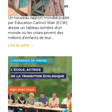
climatiques et des
déplacements de population
11 juillet 2026
-
National
Un nouveau rapport mondial publié
par Education Cannot Wait (ECW)
dresse un tableau sombre d’un
monde où les crises privent des
millions d’enfants de leur…
Lire la suite →
Agir avec vous
Transition écologique de
l’éducation : l’UNSA Éducation