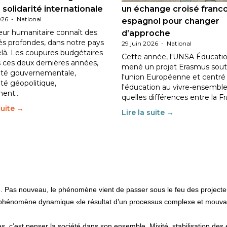
 solidarité internationale
un échange croisé franc
026
-
National
espagnol pour changer
eur humanitaire connaît des
d’approche
tés profondes, dans notre pays
29 juin 2026
-
National
elà. Les coupures budgétaires
Cette année, l'UNSA Éducatio
 ces deux dernières années,
mené un projet Erasmus sout
ilité gouvernementale,
l'union Européenne et centré
lité géopolitique,
l'éducation au vivre-ensemble
ment…
quelles différences entre la F
suite →
Lire la suite →
xe. Pas nouveau, le phénomène vient de passer sous le feu des projecte
un phénomène dynamique «le résultat d’un processus complexe et mouvant
 c’est penser la société dans son ensemble. Mixité, stabilisation des équi