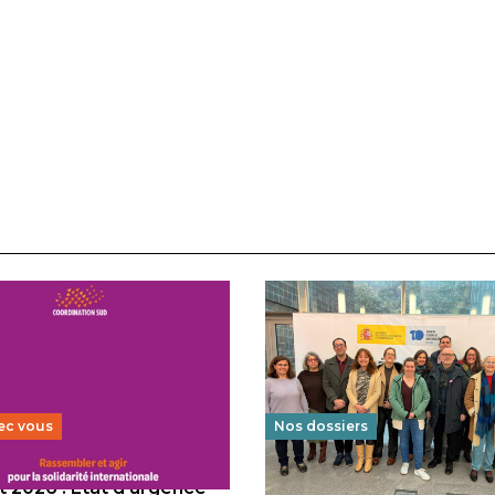
ec vous
Nos dossiers
 2026 : État d’urgence
Éducation au vivre-ensem