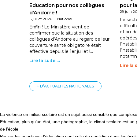
Education pour nos collègues
pour la
29 juin 2
d’Andorre !
6 juillet 2026
-
National
Le sect
difficul
Enfin ! Le Ministère vient de
et au-d
confirmer que la situation des
opérées
collègues d’Andorre au regard de leur
l’instab
couverture santé obligatoire était
l’instabi
effective depuis le 1er juillet !…
notam
Lire la suite →
Lire la 
+ D’ACTUALITÉS NATIONALES
La violence en milieu scolaire est un sujet aussi sensible que comple
Education, plus qu’un état, une photographie, le climat scolaire est 
de l’école.
Penser les questions d’éducation dont celle du quotidien dans les écoles,