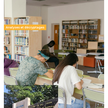
Analyses et décryptages
Supérieur privé : une dérive qui met à mal la
promesse républicaine
11 juillet 2026
-
National
Le projet de loi sur la régulation de l’enseignement
supérieur privé met en lumière l’amplification d’un système
qui relègue l’acte pédagogique au superfétatoire, voire à…
Lire la suite →