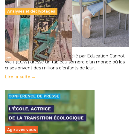
Analyses et décryptages
258 millions d’enfants victimes de la guerre, des
chocs climatiques et des déplacements de
population
11 juillet 2026
-
National
Un nouveau rapport mondial publié par Education Cannot
Wait (ECW) dresse un tableau sombre d’un monde où les
crises privent des millions d’enfants de leur…
Lire la suite →
Agir avec vous