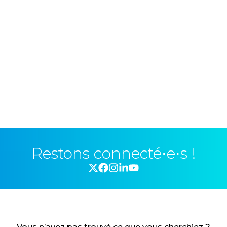
Restons connecté⋅e⋅s !