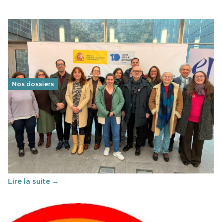
Nos dossiers
Éducation au vivre-ensemble : un échange croisé
franco-espagnol pour changer d’approche
29 juin 2026
-
National
Cette année, l'UNSA Éducation a mené un projet Erasmus
soutenu par l'union Européenne et centré sur l'éducation
au vivre-ensemble : quelles différences entre la France…
Lire la suite →