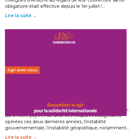
collègues d’Andorre au regard de leur couverture santé
obligatoire était effective depuis le 1er juillet !…
Lire la suite →
Agir avec vous
Budget 2026 : État d’urgence pour la solidarité
internationale
29 juin 2026
-
National
Le secteur humanitaire connaît des difficultés profondes,
dans notre pays et au-delà. Les coupures budgétaires
opérées ces deux dernières années, l’instabilité
gouvernementale, l’instabilité géopolitique, notamment…
Lire la suite →