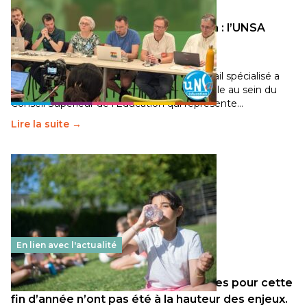
Transition écologique de l’éducation : l’UNSA
Éducation fait bouger les lignes
30 juin 2026
-
National
Pendant plusieurs mois, un groupe de travail spécialisé a
travaillé sur la transition écologique de l’Ecole au sein du
Conseil Supérieur de l’Éducation qui représente…
Lire la suite →
En lien avec l'actualité
Les décisions ministérielles attendues pour cette
fin d’année n’ont pas été à la hauteur des enjeux.