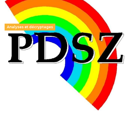
Analyses et décryptages
Hongrie : du changement pour les politiques
éducatives, aussi !
25 juin 2026
-
National
En Hongrie, le conservateur Peter Magyar et son parti
Tisza "Respect et liberté" ont remporté une large victoire,
contre le premier ministre sortant, Viktor Orban,…
Lire la suite →
+ D’ACTUALITÉS NATIONALES