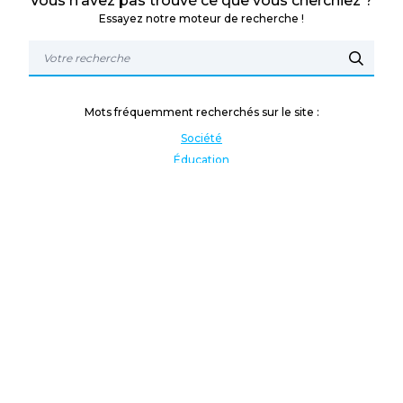
Vous n’avez pas trouvé ce que vous cherchiez ?
Essayez notre moteur de recherche !
Mots fréquemment recherchés sur le site :
Société
Éducation
Fonction publique
Jeunesse et sport
Enseignement supérieur
Rémunération
Vos droits
International
Culture
Enseigner à l'étranger
Covid
Lutte contre les inégalités
Présidentielle 2022