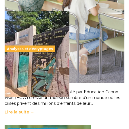
Analyses et décryptages
258 millions d’enfants victimes de la guerre, des
chocs climatiques et des déplacements de
population
11 juillet 2026
-
National
Un nouveau rapport mondial publié par Education Cannot
Wait (ECW) dresse un tableau sombre d’un monde où les
crises privent des millions d’enfants de leur…
Lire la suite →