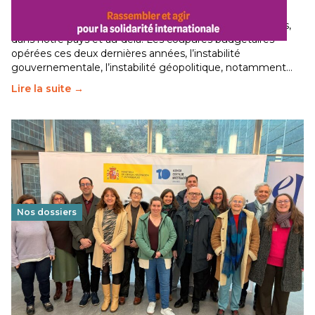
29 juin 2026
-
National
Le secteur humanitaire connaît des difficultés profondes,
dans notre pays et au-delà. Les coupures budgétaires
opérées ces deux dernières années, l’instabilité
gouvernementale, l’instabilité géopolitique, notamment…
Lire la suite →
Nos dossiers
Éducation au vivre-ensemble : un échange croisé
franco-espagnol pour changer d’approche
29 juin 2026
-
National
Cette année, l'UNSA Éducation a mené un projet Erasmus
soutenu par l'union Européenne et centré sur l'éducation