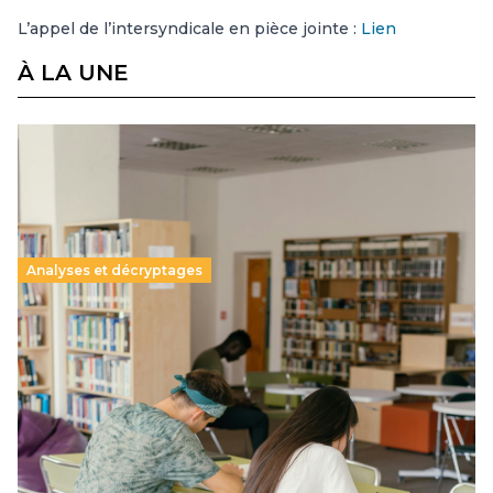
L’appel de l’intersyndicale en pièce jointe :
Lien
À LA UNE
Analyses et décryptages
Supérieur privé : une dérive qui met à mal la
promesse républicaine
11 juillet 2026
-
National
Le projet de loi sur la régulation de l’enseignement
supérieur privé met en lumière l’amplification d’un système
qui relègue l’acte pédagogique au superfétatoire, voire à…
Lire la suite →