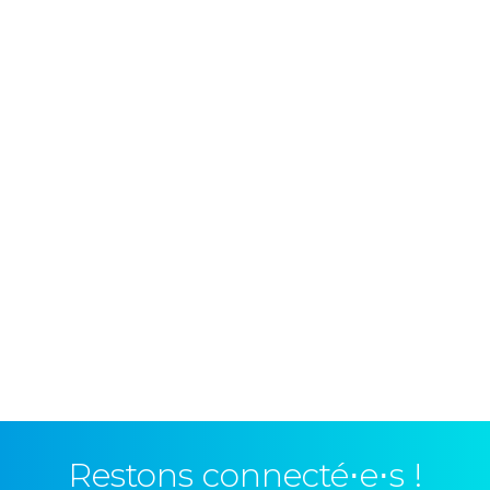
Restons connecté⋅e⋅s !