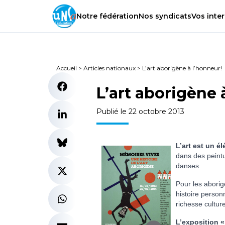
Notre
fédération
Nos
syndicats
Vos
inter
Accueil
>
Articles nationaux
>
L’art aborigène à l’honneur!
L’art aborigène 
Publié le 22 octobre 2013
L’art est un é
dans des peintu
danses.
Pour les aborig
histoire personn
richesse cultur
L’exposition «