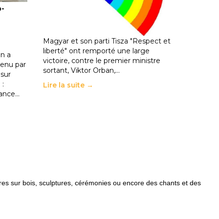
o-
les politiques éducatives, aussi !
25 juin 2026
-
National
En Hongrie, le conservateur Peter
Magyar et son parti Tisza "Respect et
liberté" ont remporté une large
n a
victoire, contre le premier ministre
enu par
sortant, Viktor Orban,…
 sur
 :
Lire la suite →
rance…
ures sur bois, sculptures, cérémonies ou encore des chants et des