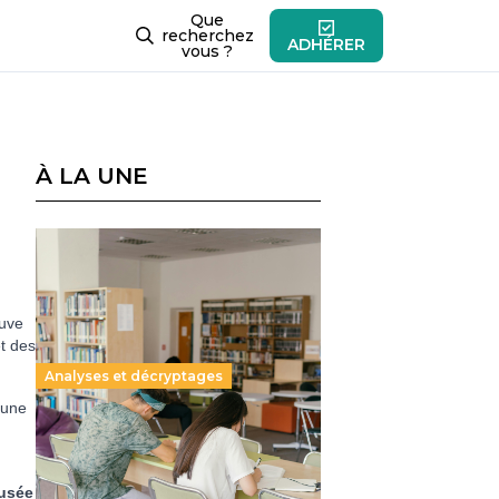
Que
recherchez
ADHÉRER
vous ?
À LA UNE
ouve
t des
Analyses et décryptages
 une
Supérieur privé : une dérive
qui met à mal la promesse
républicaine
Musée