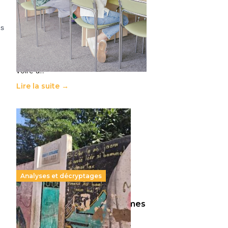
11 juillet 2026
-
National
Le projet de loi sur la régulation de
ns
l’enseignement supérieur privé met
en lumière l’amplification d’un
système qui relègue l’acte
pédagogique au superfétatoire,
voire à…
Lire la suite →
Analyses et décryptages
258 millions d’enfants victimes
de la guerre, des chocs