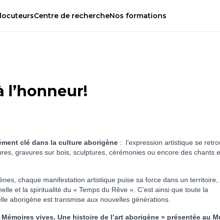
locuteurs
Centre
de
recherche
Nos
formations
à l’honneur!
lément clé dans la culture aborigène
: l’expression artistique se retr
res, gravures sur bois, sculptures, cérémonies ou encore des chants e
ènes, chaque manifestation artistique puise sa force dans un territoire,
elle et la spiritualité du « Temps du Rêve ». C’est ainsi que toute la
elle aborigène est transmise aux nouvelles générations.
 Mémoires vives. Une histoire de l’art aborigène » présentée au 