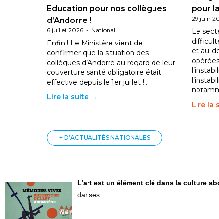
Education pour nos collègues
pour la
29 juin 2
d’Andorre !
6 juillet 2026
-
National
Le sect
difficul
Enfin ! Le Ministère vient de
et au-d
confirmer que la situation des
opérées
collègues d’Andorre au regard de leur
l’instab
couverture santé obligatoire était
l’instabi
effective depuis le 1er juillet !…
notam
Lire la suite →
Lire la 
+ D’ACTUALITÉS NATIONALES
L’art est un élément clé dans la culture a
danses.