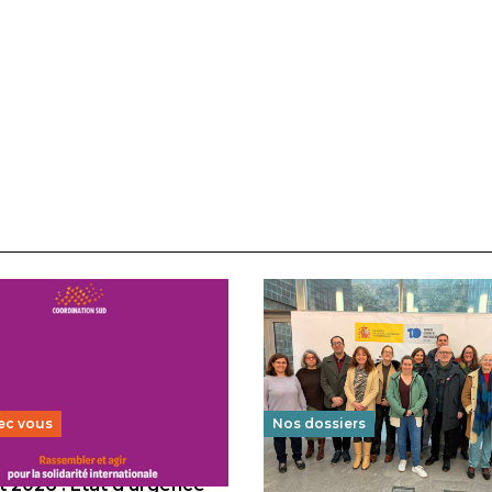
ec vous
Nos dossiers
 2026 : État d’urgence
Éducation au vivre-ensem