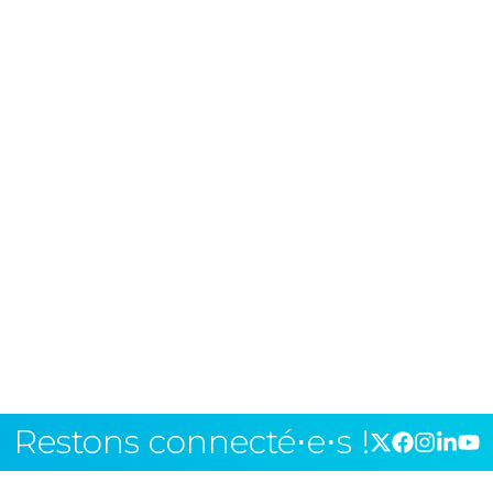
Restons connecté⋅e⋅s !