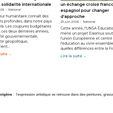
 solidarité internationale
un échange croisé franc
026
-
National
espagnol pour changer
eur humanitaire connaît des
d’approche
tés profondes, dans notre pays
29 juin 2026
-
National
elà. Les coupures budgétaires
Cette année, l'UNSA Éducatio
 ces deux dernières années,
mené un projet Erasmus sout
ilité gouvernementale,
l'union Européenne et centré
lité géopolitique,
l'éducation au vivre-ensemble
ment…
quelles différences entre la F
suite →
Lire la suite →
borigène
: l’expression artistique se retrouve dans des peintures, grav