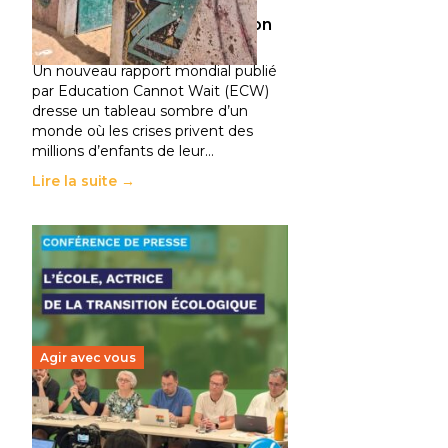
climatiques et des
déplacements de population
11 juillet 2026
-
National
Un nouveau rapport mondial publié
par Education Cannot Wait (ECW)
dresse un tableau sombre d’un
monde où les crises privent des
millions d’enfants de leur…
Lire la suite →
Agir avec vous
Transition écologique de
l’éducation : l’UNSA Éducation