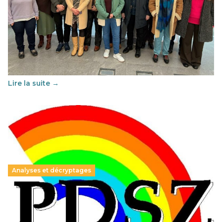
Éducation au vivre-ensemble : un échange croisé
franco-espagnol pour changer d’approche
29 juin 2026
-
National
Cette année, l'UNSA Éducation a mené un projet Erasmus
soutenu par l'union Européenne et centré sur l'éducation
au vivre-ensemble : quelles différences entre la France…
Lire la suite →
Analyses et décryptages
Hongrie : du changement pour les politiques
éducatives, aussi !
25 juin 2026
-
National