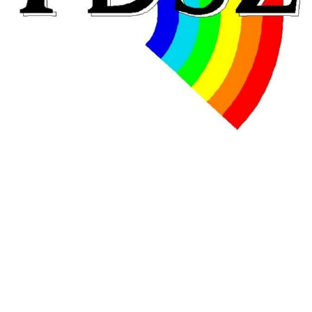
En Hongrie, le conservateur Peter Magyar et son parti
Tisza "Respect et liberté" ont remporté une large victoire,
contre le premier ministre sortant, Viktor Orban,…
Lire la suite →
+ D’ACTUALITÉS NATIONALES