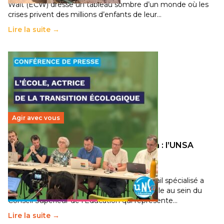
Wait (ECW) dresse un tableau sombre d’un monde où les
crises privent des millions d’enfants de leur…
Lire la suite →
Agir avec vous
Transition écologique de l’éducation : l’UNSA
Éducation fait bouger les lignes
30 juin 2026
-
National
Pendant plusieurs mois, un groupe de travail spécialisé a
travaillé sur la transition écologique de l’Ecole au sein du
Conseil Supérieur de l’Éducation qui représente…
Lire la suite →