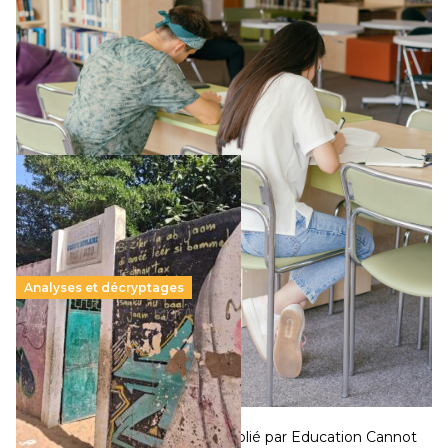
11 juillet 2026
-
National
Le projet de loi sur la régulation de l’enseignement
supérieur privé met en lumière l’amplification d’un système
qui relègue l’acte pédagogique au superfétatoire, voire à…
Lire la suite →
Analyses et décryptages
258 millions d’enfants victimes de la guerre, des
chocs climatiques et des déplacements de
population
11 juillet 2026
-
National
Un nouveau rapport mondial publié par Education Cannot