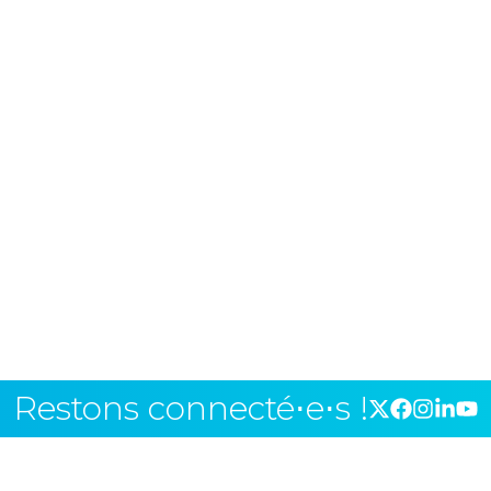
Restons connecté⋅e⋅s !