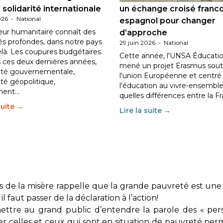
 solidarité internationale
un échange croisé franc
026
-
National
espagnol pour changer
eur humanitaire connaît des
d’approche
tés profondes, dans notre pays
29 juin 2026
-
National
elà. Les coupures budgétaires
Cette année, l'UNSA Éducatio
 ces deux dernières années,
mené un projet Erasmus sout
ilité gouvernementale,
l'union Européenne et centré
lité géopolitique,
l'éducation au vivre-ensemble
ment…
quelles différences entre la F
suite →
Lire la suite →
 de la misère rappelle que la grande pauvreté est une 
il faut passer de la déclaration à l’action!
ttre au grand public d’entendre la parole des « pers
r celles et ceux qui sont en situation de pauvreté per