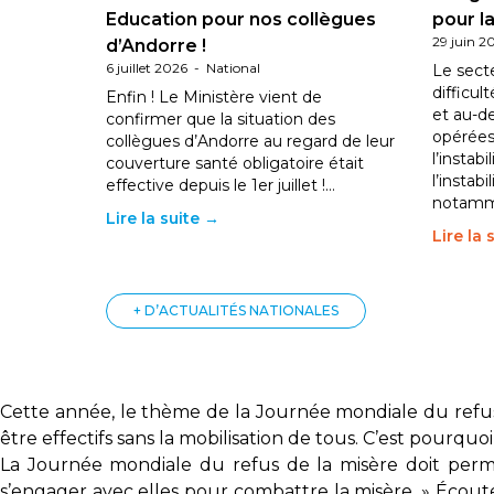
Education pour nos collègues
pour la
29 juin 2
d’Andorre !
6 juillet 2026
-
National
Le sect
difficul
Enfin ! Le Ministère vient de
et au-d
confirmer que la situation des
opérées
collègues d’Andorre au regard de leur
l’instab
couverture santé obligatoire était
l’instabi
effective depuis le 1er juillet !…
notam
Lire la suite →
Lire la 
+ D’ACTUALITÉS NATIONALES
Cette année, le thème de la Journée mondiale du refus
être effectifs sans la mobilisation de tous. C’est pourquoi 
La Journée mondiale du refus de la misère doit perme
s’engager avec elles pour combattre la misère. »
Écoute