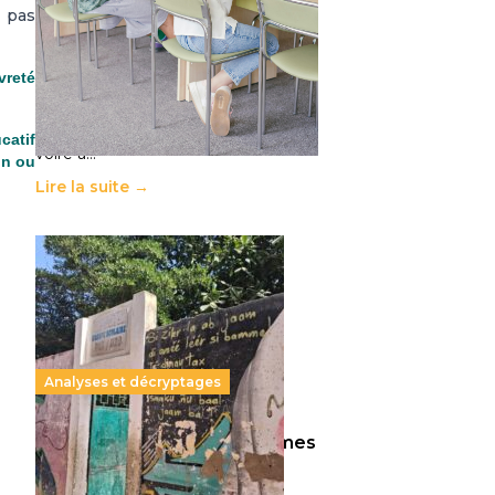
t pas
11 juillet 2026
-
National
Le projet de loi sur la régulation de
l’enseignement supérieur privé met
vreté
en lumière l’amplification d’un
système qui relègue l’acte
pédagogique au superfétatoire,
catif
voire à…
on ou
Lire la suite →
Analyses et décryptages
258 millions d’enfants victimes
de la guerre, des chocs