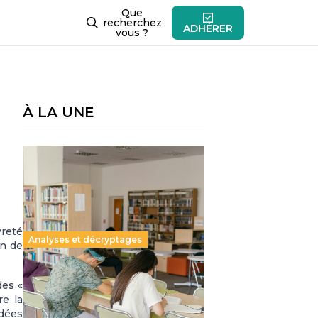
Que
recherchez
ADHÉRER
vous ?
À LA UNE
vreté
Analyses et décryptages
on de
Supérieur privé : une dérive
des «
qui met à mal la promesse
re la
républicaine
idées