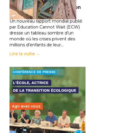
climatiques et des
déplacements de population
11 juillet 2026
-
National
Un nouveau rapport mondial publié
par Education Cannot Wait (ECW)
dresse un tableau sombre d’un
monde où les crises privent des
millions d’enfants de leur…
Lire la suite →
Agir avec vous
Transition écologique de
l’éducation : l’UNSA Éducation