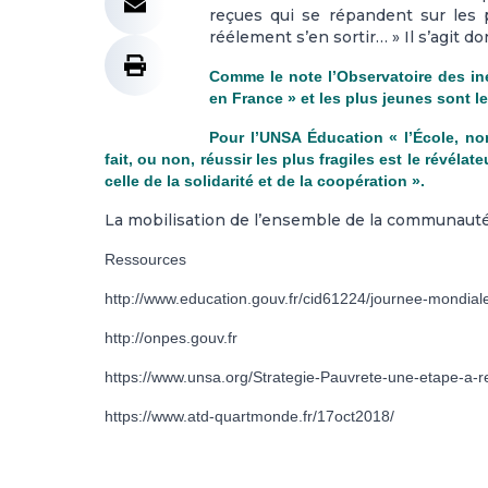
reçues qui se répandent sur les pa
réélement s’en sortir… » Il s’agit do
Comme le note l’Observatoire des iné
en France » et les plus jeunes sont l
Pour l’UNSA Éducation « l’École, no
fait, ou non, réussir les plus fragiles est le révéla
celle de la solidarité et de la coopération ».
La mobilisation de l’ensemble de la communauté 
Ressources
http://www.education.gouv.fr/cid61224/journee-mondial
http://onpes.gouv.fr
https://www.unsa.org/Strategie-Pauvrete-une-etape-a-re
https://www.atd-quartmonde.fr/17oct2018/