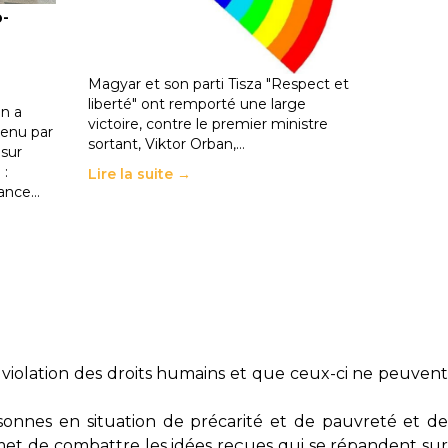
o-
les politiques éducatives, aussi !
25 juin 2026
-
National
En Hongrie, le conservateur Peter
Magyar et son parti Tisza "Respect et
liberté" ont remporté une large
n a
victoire, contre le premier ministre
enu par
sortant, Viktor Orban,…
 sur
 :
Lire la suite →
rance…
violation des droits humains et que ceux-ci ne peuvent
onnes en situation de précarité et de pauvreté et de
met de combattre les idées reçues qui se répandent su