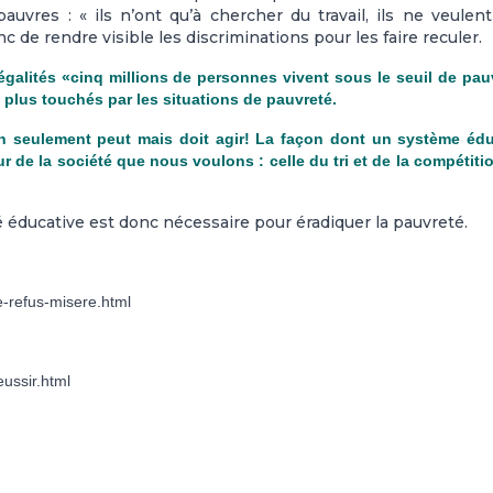
uvres : « ils n’ont qu’à chercher du travail, ils ne veulen
nc de rendre visible les discriminations pour les faire reculer.
galités «cinq millions de personnes vivent sous le seuil de pau
e plus touchés par les situations de pauvreté.
n seulement peut mais doit agir! La façon dont un système édu
teur de la société que nous voulons : celle du tri et de la compétiti
éducative est donc nécessaire pour éradiquer la pauvreté.
e-refus-misere.html
ussir.html