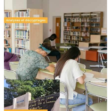
Analyses et décryptages
Supérieur privé : une dérive qui met à mal la
promesse républicaine
11 juillet 2026
-
National
Le projet de loi sur la régulation de l’enseignement
supérieur privé met en lumière l’amplification d’un système
qui relègue l’acte pédagogique au superfétatoire, voire à…
Lire la suite →