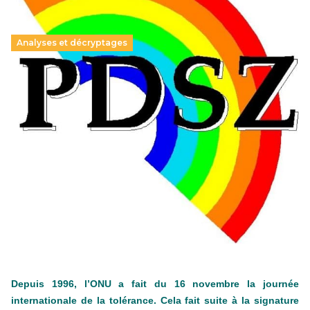
Analyses et décryptages
Hongrie : du changement pour les politiques
éducatives, aussi !
25 juin 2026
-
National
En Hongrie, le conservateur Peter Magyar et son parti
Tisza "Respect et liberté" ont remporté une large victoire,
contre le premier ministre sortant, Viktor Orban,…
Lire la suite →
+ D’ACTUALITÉS NATIONALES
Depuis 1996, l’ONU a fait du 16 novembre la journée
internationale de la tolérance. Cela fait suite à la signature