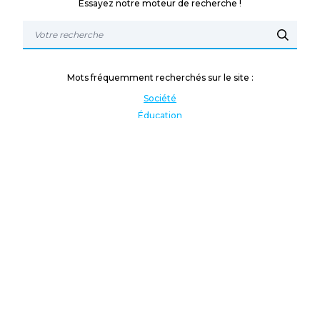
Essayez notre moteur de recherche !
Mots fréquemment recherchés sur le site :
Société
Éducation
Fonction publique
Jeunesse et sport
Enseignement supérieur
Rémunération
Vos droits
International
Culture
Enseigner à l'étranger
Covid
Lutte contre les inégalités
Présidentielle 2022