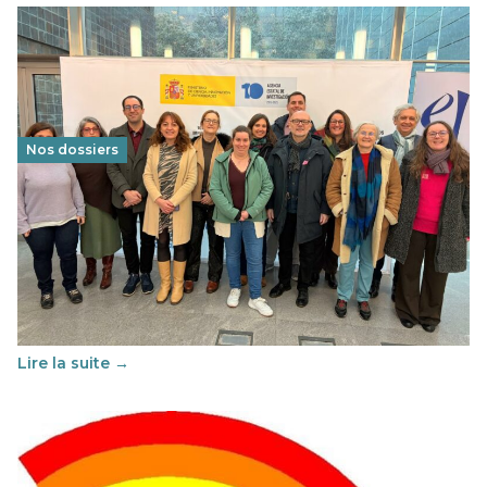
Nos dossiers
Éducation au vivre-ensemble : un échange croisé
franco-espagnol pour changer d’approche
29 juin 2026
-
National
Cette année, l'UNSA Éducation a mené un projet Erasmus
soutenu par l'union Européenne et centré sur l'éducation
au vivre-ensemble : quelles différences entre la France…
Lire la suite →