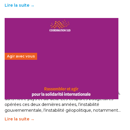
Lire la suite →
Agir avec vous
Budget 2026 : État d’urgence pour la solidarité
internationale
29 juin 2026
-
National
Le secteur humanitaire connaît des difficultés profondes,
dans notre pays et au-delà. Les coupures budgétaires
opérées ces deux dernières années, l’instabilité
gouvernementale, l’instabilité géopolitique, notamment…
Lire la suite →