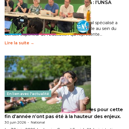
Transition écologique de l’éducation : l’UNSA
Éducation fait bouger les lignes
30 juin 2026
-
National
Pendant plusieurs mois, un groupe de travail spécialisé a
travaillé sur la transition écologique de l’Ecole au sein du
Conseil Supérieur de l’Éducation qui représente…
Lire la suite →
En lien avec l'actualité
Les décisions ministérielles attendues pour cette
fin d’année n’ont pas été à la hauteur des enjeux.
30 juin 2026
-
National