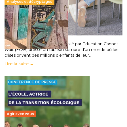
Analyses et décryptages
258 millions d’enfants victimes de la guerre, des
chocs climatiques et des déplacements de
population
11 juillet 2026
-
National
Un nouveau rapport mondial publié par Education Cannot
Wait (ECW) dresse un tableau sombre d’un monde où les
crises privent des millions d’enfants de leur…
Lire la suite →
Agir avec vous