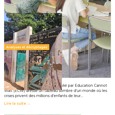
Lire la suite →
Analyses et décryptages
258 millions d’enfants victimes de la guerre, des
chocs climatiques et des déplacements de
population
11 juillet 2026
-
National
Un nouveau rapport mondial publié par Education Cannot
Wait (ECW) dresse un tableau sombre d’un monde où les
crises privent des millions d’enfants de leur…
Lire la suite →