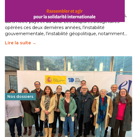
internationale
29 juin 2026
-
National
Le secteur humanitaire connaît des difficultés profondes,
dans notre pays et au-delà. Les coupures budgétaires
opérées ces deux dernières années, l’instabilité
gouvernementale, l’instabilité géopolitique, notamment…
Lire la suite →
Nos dossiers
Éducation au vivre-ensemble : un échange croisé
franco-espagnol pour changer d’approche
29 juin 2026
-
National
Cette année, l'UNSA Éducation a mené un projet Erasmus