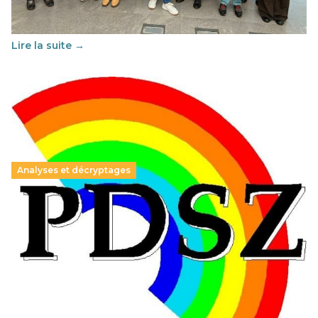
soutenu par l'union Européenne et centré sur l'éducation
au vivre-ensemble : quelles différences entre la France…
Lire la suite →
Analyses et décryptages
Hongrie : du changement pour les politiques
éducatives, aussi !
25 juin 2026
-
National
En Hongrie, le conservateur Peter Magyar et son parti
Tisza "Respect et liberté" ont remporté une large victoire,
contre le premier ministre sortant, Viktor Orban,…
Lire la suite →