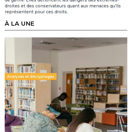
droites et des conservateurs quant aux menaces qu’ils
représentent pour ces droits.
À LA UNE
Analyses et décryptages
Supérieur privé : une dérive qui met à mal la
promesse républicaine
11 juillet 2026
-
National
Le projet de loi sur la régulation de l’enseignement
supérieur privé met en lumière l’amplification d’un système
qui relègue l’acte pédagogique au superfétatoire, voire à…