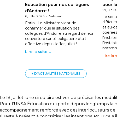
Education pour nos collègues
pour la
29 juin 2
d’Andorre !
6 juillet 2026
-
National
Le sect
difficul
Enfin ! Le Ministère vient de
et au-d
confirmer que la situation des
opérées
collègues d’Andorre au regard de leur
l’instab
couverture santé obligatoire était
l’instabi
effective depuis le 1er juillet !…
notam
Lire la suite →
Lire la 
+ D’ACTUALITÉS NATIONALES
Le 18 juillet, une circulaire est venue préciser les moda
Pour l’UNSA Éducation qui porte depuis longtemps la né
accompagnement renforcé avec des interlocuteurs de pro
Il reste à présent à concrétiser les intentions. Pour cela 