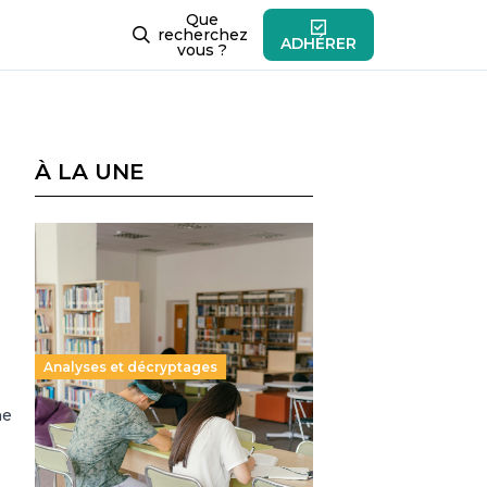
Que
recherchez
ADHÉRER
vous ?
À LA UNE
Analyses et décryptages
ne
Supérieur privé : une dérive
qui met à mal la promesse
républicaine