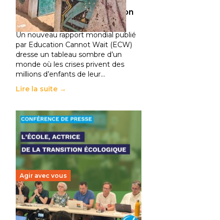
climatiques et des
déplacements de population
11 juillet 2026
-
National
Un nouveau rapport mondial publié
par Education Cannot Wait (ECW)
dresse un tableau sombre d’un
monde où les crises privent des
millions d’enfants de leur…
Lire la suite →
Agir avec vous
Transition écologique de
l’éducation : l’UNSA Éducation