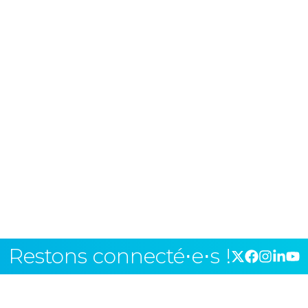
Restons connecté⋅e⋅s !