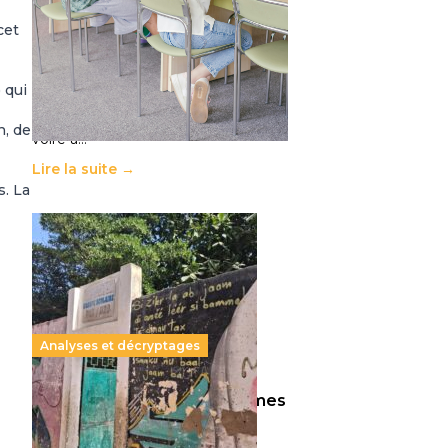
11 juillet 2026
-
National
cet
Le projet de loi sur la régulation de
l’enseignement supérieur privé met
en lumière l’amplification d’un
 qui
système qui relègue l’acte
pédagogique au superfétatoire,
n, de
voire à…
Lire la suite →
. La
Analyses et décryptages
258 millions d’enfants victimes
de la guerre, des chocs