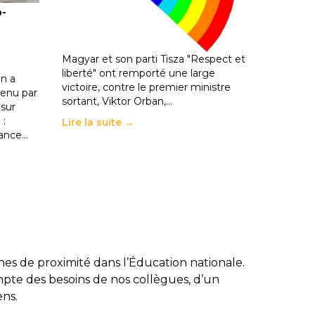
o-
les politiques éducatives, aussi !
25 juin 2026
-
National
En Hongrie, le conservateur Peter
Magyar et son parti Tisza "Respect et
liberté" ont remporté une large
n a
victoire, contre le premier ministre
enu par
sortant, Viktor Orban,…
 sur
 :
Lire la suite →
rance…
ines de proximité dans l’Éducation nationale.
pte des besoins de nos collègues, d’un
ens.