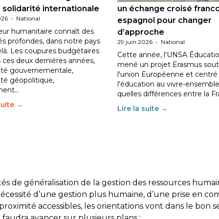
 solidarité internationale
un échange croisé franc
026
-
National
espagnol pour changer
eur humanitaire connaît des
d’approche
tés profondes, dans notre pays
29 juin 2026
-
National
elà. Les coupures budgétaires
Cette année, l'UNSA Éducatio
 ces deux dernières années,
mené un projet Erasmus sout
ilité gouvernementale,
l'union Européenne et centré
lité géopolitique,
l'éducation au vivre-ensemble
ment…
quelles différences entre la F
suite →
Lire la suite →
lités de généralisation de la gestion des ressources huma
cessité d’une gestion plus humaine, d’une prise en com
ximité accessibles, les orientations vont dans le bon s
il faudra avancer sur plusieurs plans :