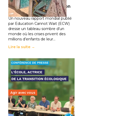
climatiques et des
déplacements de population
11 juillet 2026
-
National
Un nouveau rapport mondial publié
par Education Cannot Wait (ECW)
dresse un tableau sombre d’un
monde où les crises privent des
millions d’enfants de leur…
Lire la suite →
Agir avec vous
Transition écologique de
l’éducation : l’UNSA Éducation