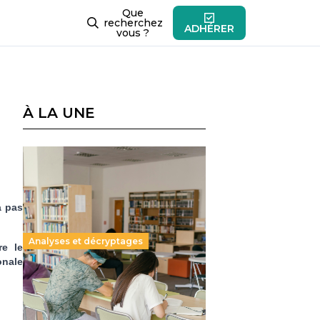
Que
recherchez
ADHÉRER
vous ?
À LA UNE
a pas
Analyses et décryptages
re le
onale
Supérieur privé : une dérive
qui met à mal la promesse
républicaine