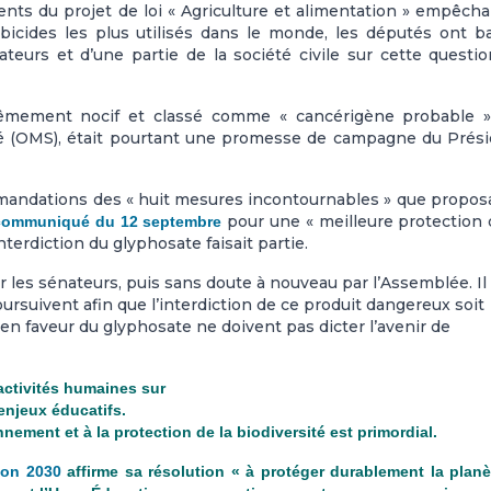
nts du projet de loi « Agriculture et alimentation » empêcha
bicides les plus utilisés dans le monde, les députés ont b
eurs et d’une partie de la société civile sur cette questi
trêmement nocif et classé comme « cancérigène probable »
té (OMS), était pourtant une promesse de campagne du Prés
mmandations des « huit mesures incontournables » que proposa
pour une « meilleure protection 
communiqué du 12 septembre
nterdiction du glyphosate faisait partie.
r les sénateurs, puis sans doute à nouveau par l’Assemblée. Il
oursuivent afin que l’interdiction de ce produit dangereux soit
en faveur du glyphosate ne doivent pas dicter l’avenir de
activités humaines sur
 enjeux éducatifs.
nnement et à la protection de la biodiversité est primordial.
zon 2030
affirme sa résolution « à protéger durablement la planè