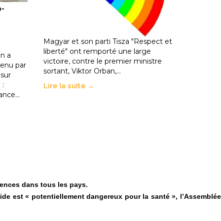
o-
les politiques éducatives, aussi !
25 juin 2026
-
National
En Hongrie, le conservateur Peter
Magyar et son parti Tisza "Respect et
liberté" ont remporté une large
n a
victoire, contre le premier ministre
enu par
sortant, Viktor Orban,…
 sur
 :
Lire la suite →
rance…
ciences dans tous les pays.
icide est « potentiellement dangereux pour la santé », l’Assemblée