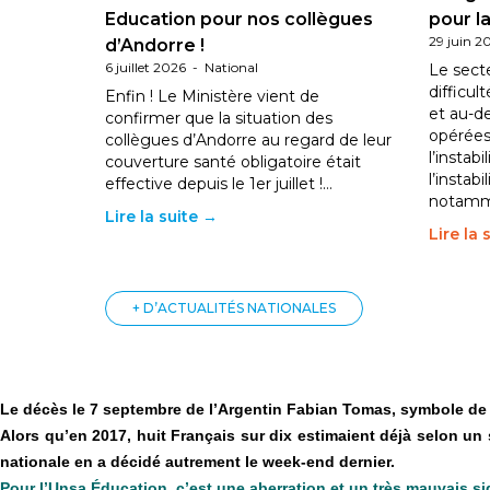
Education pour nos collègues
pour la
29 juin 2
d’Andorre !
6 juillet 2026
-
National
Le sect
difficul
Enfin ! Le Ministère vient de
et au-d
confirmer que la situation des
opérées
collègues d’Andorre au regard de leur
l’instab
couverture santé obligatoire était
l’instabi
effective depuis le 1er juillet !…
notam
Lire la suite →
Lire la 
+ D’ACTUALITÉS NATIONALES
Le décès le 7 septembre de l’Argentin Fabian Tomas, symbole de la
Alors qu’en 2017, huit Français sur dix estimaient déjà selon un 
nationale en a décidé autrement le week-end dernier.
Pour l’Unsa Éducation, c’est une aberration et un très mauvais s