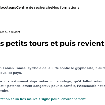
locuteurs
Centre
de
recherche
Nos
formations
s et puis revient
s petits tours et puis revient
n Fabian Tomas, symbole de la lutte contre le glyphosate, n’aur
tous les pays.
r dix estimaient déjà selon un sondage, qu’il fallait interdi
est « potentiellement dangereux pour la santé », l’Assemblée nati
rnier.
rration et un très mauvais signe pour l’environnement.