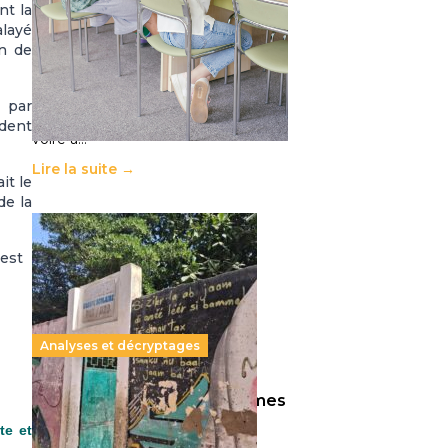
nt la
11 juillet 2026
-
National
alayé
Le projet de loi sur la régulation de
on de
l’enseignement supérieur privé met
en lumière l’amplification d’un
système qui relègue l’acte
 par
pédagogique au superfétatoire,
ident
voire à…
Lire la suite →
it le
de la
 est
Analyses et décryptages
258 millions d’enfants victimes
de la guerre, des chocs
te et