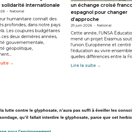
 solidarité internationale
un échange croisé franc
026
-
National
espagnol pour changer
eur humanitaire connaît des
d’approche
tés profondes, dans notre pays
29 juin 2026
-
National
elà. Les coupures budgétaires
Cette année, l'UNSA Éducatio
 ces deux dernières années,
mené un projet Erasmus sout
ilité gouvernementale,
l'union Européenne et centré
lité géopolitique,
l'éducation au vivre-ensemble
ment…
quelles différences entre la F
suite →
Lire la suite →
 lutte contre le glyphosate, n’aura pas suffi à éveiller les cons
sondage, qu’il fallait interdire le glyphosate, parce que cet herb
igne pour l’environnement.