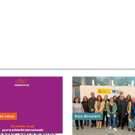
ec vous
Nos dossiers
 2026 : État d’urgence
Éducation au vivre-ensem