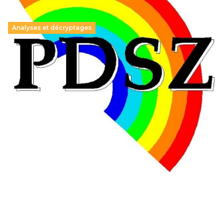
Analyses et décryptages
Hongrie : du changement pour les politiques
éducatives, aussi !
25 juin 2026
-
National
En Hongrie, le conservateur Peter Magyar et son parti
Tisza "Respect et liberté" ont remporté une large victoire,
contre le premier ministre sortant, Viktor Orban,…
Lire la suite →
+ D’ACTUALITÉS NATIONALES