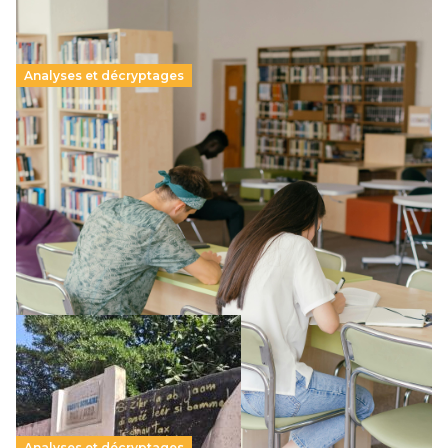
Analyses et décryptages
Supérieur privé : une dérive qui met à mal la
promesse républicaine
11 juillet 2026
-
National
Le projet de loi sur la régulation de l’enseignement
supérieur privé met en lumière l’amplification d’un système
qui relègue l’acte pédagogique au superfétatoire, voire à…
Lire la suite →
Analyses et décryptages