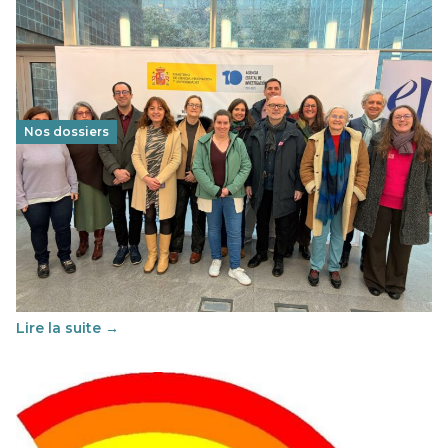
Nos dossiers
Éducation au vivre-ensemble : un échange croisé
franco-espagnol pour changer d’approche
29 juin 2026
-
National
Cette année, l'UNSA Éducation a mené un projet Erasmus
soutenu par l'union Européenne et centré sur l'éducation
au vivre-ensemble : quelles différences entre la France…
Lire la suite →