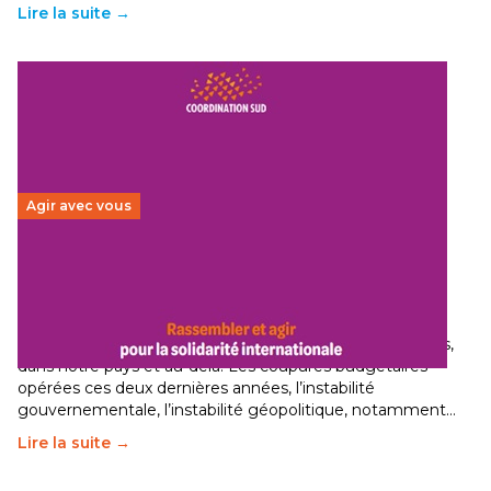
Lire la suite →
Agir avec vous
Budget 2026 : État d’urgence pour la solidarité
internationale
29 juin 2026
-
National
Le secteur humanitaire connaît des difficultés profondes,
dans notre pays et au-delà. Les coupures budgétaires
opérées ces deux dernières années, l’instabilité
gouvernementale, l’instabilité géopolitique, notamment…
Lire la suite →