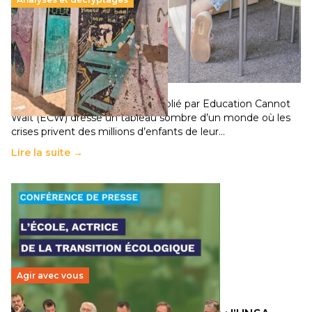
258 millions d’enfants victimes de la guerre, des
chocs climatiques et des déplacements de
population
11 juillet 2026
-
National
Un nouveau rapport mondial publié par Education Cannot
Wait (ECW) dresse un tableau sombre d’un monde où les
crises privent des millions d’enfants de leur…
Lire la suite →
Agir avec vous