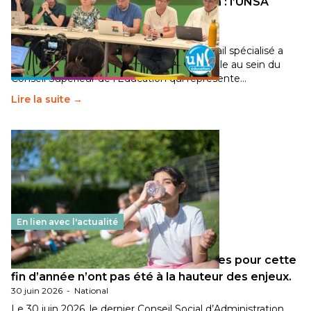
Transition écologique de l’éducation : l’UNSA
Éducation fait bouger les lignes
30 juin 2026
-
National
Pendant plusieurs mois, un groupe de travail spécialisé a
travaillé sur la transition écologique de l’Ecole au sein du
Conseil Supérieur de l’Éducation qui représente…
Lire la suite →
En lien avec l'actualité
Les décisions ministérielles attendues pour cette
fin d’année n’ont pas été à la hauteur des enjeux.
30 juin 2026
-
National
Le 30 juin 2026, le dernier Conseil Social d’Administration