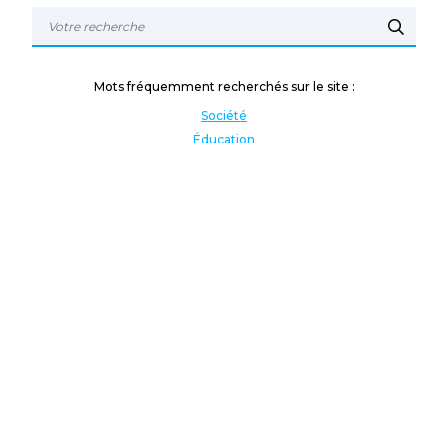
Mots fréquemment recherchés sur le site :
Société
Éducation
Fonction publique
Jeunesse et sport
Enseignement supérieur
Rémunération
Vos droits
International
Culture
Enseigner à l'étranger
Covid
Lutte contre les inégalités
Présidentielle 2022