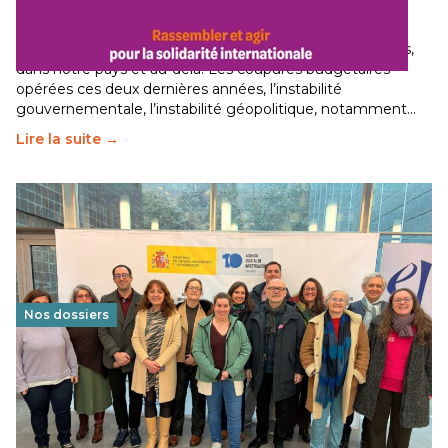
internationale
29 juin 2026
-
National
Le secteur humanitaire connaît des difficultés profondes,
dans notre pays et au-delà. Les coupures budgétaires
opérées ces deux dernières années, l’instabilité
gouvernementale, l’instabilité géopolitique, notamment…
Lire la suite →
Nos dossiers
Éducation au vivre-ensemble : un échange croisé
franco-espagnol pour changer d’approche
29 juin 2026
-
National
Cette année, l'UNSA Éducation a mené un projet Erasmus