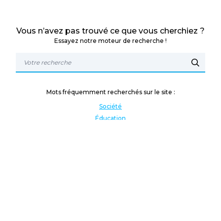
Vous n’avez pas trouvé ce que vous cherchiez ?
Essayez notre moteur de recherche !
Mots fréquemment recherchés sur le site :
Société
Éducation
Fonction publique
Jeunesse et sport
Enseignement supérieur
Rémunération
Vos droits
International
Culture
Enseigner à l'étranger