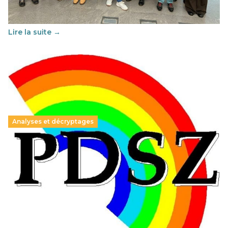
soutenu par l'union Européenne et centré sur l'éducation
au vivre-ensemble : quelles différences entre la France…
Lire la suite →
Analyses et décryptages
Hongrie : du changement pour les politiques
éducatives, aussi !
25 juin 2026
-
National
En Hongrie, le conservateur Peter Magyar et son parti
Tisza "Respect et liberté" ont remporté une large victoire,
contre le premier ministre sortant, Viktor Orban,…
Lire la suite →