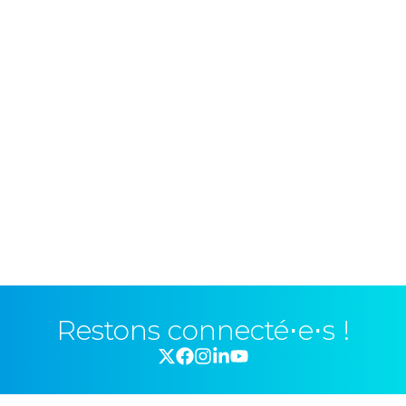
Restons connecté⋅e⋅s !