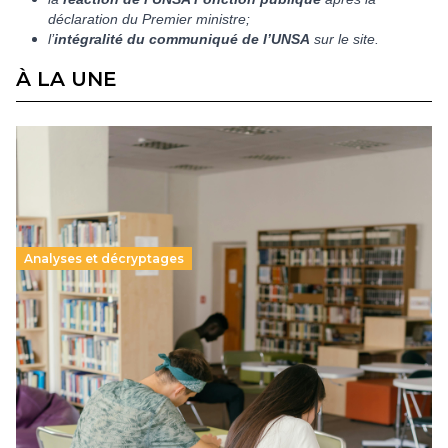
déclaration du Premier ministre;
l’
intégralité du communiqué de l’UNSA
sur le site.
À LA UNE
Analyses et décryptages
Supérieur privé : une dérive qui met à mal la
promesse républicaine
11 juillet 2026
-
National
Le projet de loi sur la régulation de l’enseignement
supérieur privé met en lumière l’amplification d’un système
qui relègue l’acte pédagogique au superfétatoire, voire à…