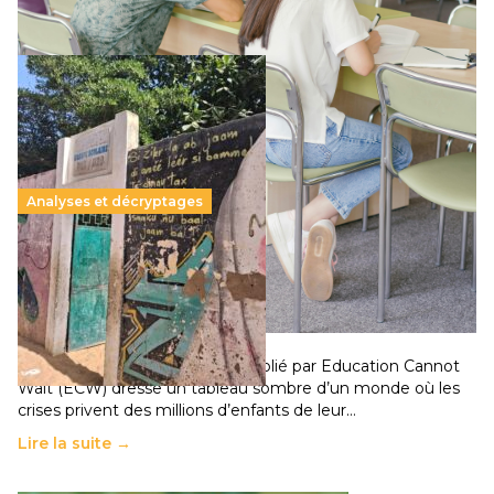
Lire la suite →
Analyses et décryptages
258 millions d’enfants victimes de la guerre, des
chocs climatiques et des déplacements de
population
11 juillet 2026
-
National
Un nouveau rapport mondial publié par Education Cannot
Wait (ECW) dresse un tableau sombre d’un monde où les
crises privent des millions d’enfants de leur…
Lire la suite →