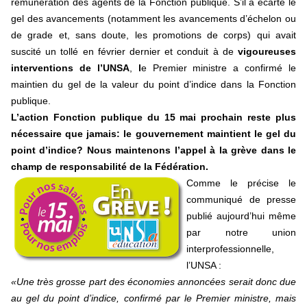
rémunération des agents de la Fonction publique. S’il a écarté le
gel des avancements (notamment les avancemen
ts d’échelon ou
de grade et, sans doute, les promotions de corps) qui avait
suscité un tollé en février dernier et conduit à de
vigoureuses
interventions de l’UNSA
,
l
e Premier ministre a confirmé le
maintien du gel de la valeur du point d’indice dans la Fonction
publique.
L’action Fonction publique du 15 mai prochain reste plus
nécessaire que jamais: le gouvernement maintient le gel du
point d’indice? Nous maintenons l’appel à la grève dans le
champ de responsabilité de la Fédération.
Comme le précise le
communiqué de presse
publié aujourd’hui même
par notre union
interprofessionnelle,
l’UNSA :
«Une très grosse part des économies annoncées serait donc due
au gel du point d’indice, confirmé par le Premier ministre, mais