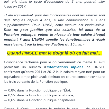
qui, pris dans le cycle d’économies de 3 ans, pourrait aller
jusqu’en 2017.
«Cela équivaudrait, pour des fonctionnaires dont les salaires sont
déjà bloqués depuis 4 ans, à une condamnation à 3 ans
supplémentaires! Pour l’UNSA, cette mesure est inadmissible.
Rien ne peut justifier que des salariés, ici ceux de la
Fonction publique, voient le niveau de leur salaire bloqué
pendant 7 ans! L’UNSA appelle les fonctionnaires à réagir
»
massivement par la journée d’action du 15 mai.
Quand l’INSEE met le doigt là où ça fait mal…
Coïncidence fâcheuse pour le gouvernement: ce même 16 avril
paraissait un numéro d’
Informations rapides
de l’INSEE
confirmant qu’entre 2011 et 2012 la le salaire moyen net* pour un
équivalent temps plein avait diminué en «euros constants»** dans
les trois versants de la Fonction publique:
— 0,8% dans la Fonction publique de l’État;
— 0,5% dans la Fonction publique territoriale;
— 0,6% dans la Fonction publique hospitalière.
Certes, il s’agit — comme le précise la note — de données