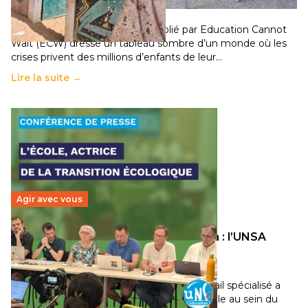
11 juillet 2026
-
National
Un nouveau rapport mondial publié par Education Cannot
Wait (ECW) dresse un tableau sombre d’un monde où les
crises privent des millions d’enfants de leur…
Lire la suite →
Agir avec vous
Transition écologique de l’éducation : l’UNSA
Éducation fait bouger les lignes
30 juin 2026
-
National
Pendant plusieurs mois, un groupe de travail spécialisé a
travaillé sur la transition écologique de l’Ecole au sein du