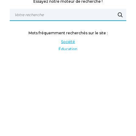
Essayez notre moteur de recherche !
Mots fréquemment recherchés sur le site :
Société
Éducation
Fonction publique
Jeunesse et sport
Enseignement supérieur
Rémunération
Vos droits
International
Culture
Enseigner à l'étranger
Covid
Lutte contre les inégalités
Présidentielle 2022