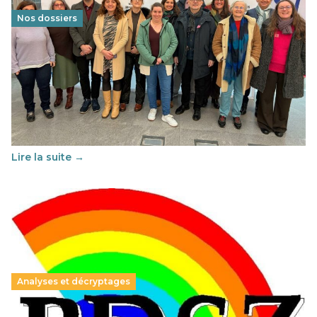
Nos dossiers
Éducation au vivre-ensemble : un échange croisé
franco-espagnol pour changer d’approche
29 juin 2026
-
National
Cette année, l'UNSA Éducation a mené un projet Erasmus
soutenu par l'union Européenne et centré sur l'éducation
au vivre-ensemble : quelles différences entre la France…
Lire la suite →
Analyses et décryptages