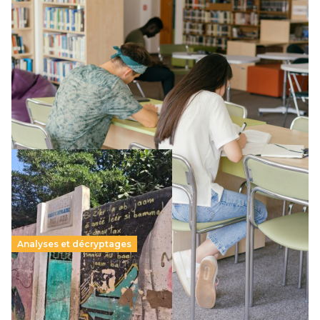
Supérieur privé : une dérive qui met à mal la
promesse républicaine
11 juillet 2026
-
National
Le projet de loi sur la régulation de l’enseignement
supérieur privé met en lumière l’amplification d’un système
qui relègue l’acte pédagogique au superfétatoire, voire à…
Lire la suite →
Analyses et décryptages
258 millions d’enfants victimes de la guerre, des
chocs climatiques et des déplacements de
population