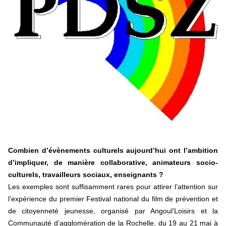
Hongrie : du changement pour les politiques
éducatives, aussi !
25 juin 2026
-
National
En Hongrie, le conservateur Peter Magyar et son parti
Tisza "Respect et liberté" ont remporté une large victoire,
contre le premier ministre sortant, Viktor Orban,…
Lire la suite →
+ D’ACTUALITÉS NATIONALES
Combien d’évènements culturels aujourd’hui ont l’ambition
d’impliquer, de manière collaborative, animateurs socio-
culturels, travailleurs sociaux, enseignants ?
Les exemples sont suffisamment rares pour attirer l’attention sur
l’expérience du premier Festival national du film de prévention et
de citoyenneté jeunesse, organisé par Angoul’Loisirs et la
Communauté d’agglomération de la Rochelle, du 19 au 21 mai à