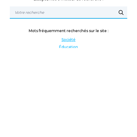
Mots fréquemment recherchés sur le site :
Société
Éducation
Fonction publique
Jeunesse et sport
Enseignement supérieur
Rémunération
Vos droits
International
Culture
Enseigner à l'étranger
Covid
Lutte contre les inégalités
Présidentielle 2022