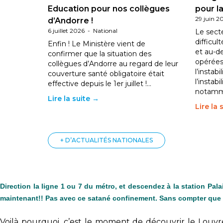
Education pour nos collègues
pour la
29 juin 2
d’Andorre !
6 juillet 2026
-
National
Le sect
difficul
Enfin ! Le Ministère vient de
et au-d
confirmer que la situation des
opérées
collègues d’Andorre au regard de leur
l’instab
couverture santé obligatoire était
l’instabi
effective depuis le 1er juillet !…
notam
Lire la suite →
Lire la 
+ D’ACTUALITÉS NATIONALES
Direction la ligne 1 ou 7 du métro, et descendez à la station Pal
maintenant!! Pas avec ce satané confinement. Sans compter que l
Voilà pourquoi, c’est le moment de découvrir le Louvr