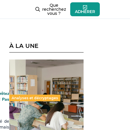
Que
recherchez
ADHÉRER
vous ?
À LA UNE
rêtez
Analyses et décryptages
! Pas
Supérieur privé : une dérive
qui met à mal la promesse
dé de
mais
républicaine