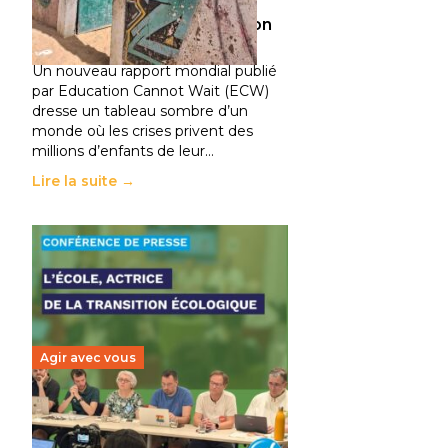
climatiques et des
déplacements de population
11 juillet 2026
-
National
Un nouveau rapport mondial publié
par Education Cannot Wait (ECW)
dresse un tableau sombre d’un
monde où les crises privent des
millions d’enfants de leur…
Lire la suite →
Agir avec vous
Transition écologique de
l’éducation : l’UNSA Éducation