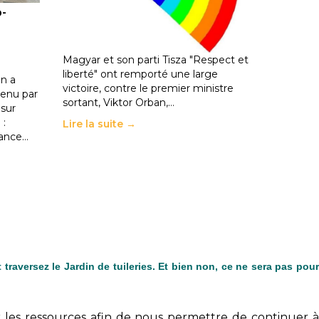
o-
les politiques éducatives, aussi !
25 juin 2026
-
National
En Hongrie, le conservateur Peter
Magyar et son parti Tisza "Respect et
liberté" ont remporté une large
n a
victoire, contre le premier ministre
enu par
sortant, Viktor Orban,…
 sur
 :
Lire la suite →
rance…
traversez le Jardin de tuileries. Et bien non, ce ne sera pas pour
r les ressources afin de nous permettre de continuer à