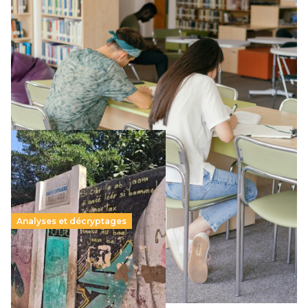
Supérieur privé : une dérive qui met à mal la
promesse républicaine
11 juillet 2026
-
National
Le projet de loi sur la régulation de l’enseignement
supérieur privé met en lumière l’amplification d’un système
qui relègue l’acte pédagogique au superfétatoire, voire à…
Lire la suite →
Analyses et décryptages
258 millions d’enfants victimes de la guerre, des
chocs climatiques et des déplacements de
population
11 juillet 2026
-
National