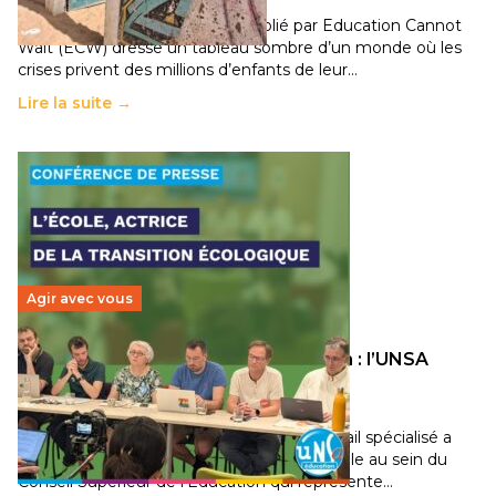
Un nouveau rapport mondial publié par Education Cannot
Wait (ECW) dresse un tableau sombre d’un monde où les
crises privent des millions d’enfants de leur…
Lire la suite →
Agir avec vous
Transition écologique de l’éducation : l’UNSA
Éducation fait bouger les lignes
30 juin 2026
-
National
Pendant plusieurs mois, un groupe de travail spécialisé a
travaillé sur la transition écologique de l’Ecole au sein du
Conseil Supérieur de l’Éducation qui représente…