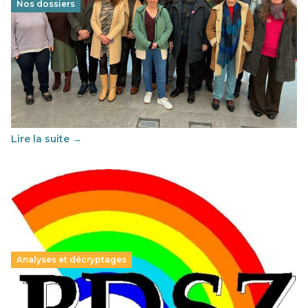
Nos dossiers
Éducation au vivre-ensemble : un échange croisé
franco-espagnol pour changer d’approche
29 juin 2026
-
National
Cette année, l'UNSA Éducation a mené un projet Erasmus
soutenu par l'union Européenne et centré sur l'éducation
au vivre-ensemble : quelles différences entre la France…
Lire la suite →
Analyses et décryptages
Hongrie : du changement pour les politiques