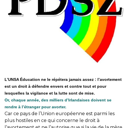
éducatives, aussi !
25 juin 2026
-
National
En Hongrie, le conservateur Peter Magyar et son parti
Tisza "Respect et liberté" ont remporté une large victoire,
contre le premier ministre sortant, Viktor Orban,…
Lire la suite →
+ D’ACTUALITÉS NATIONALES
L’UNSA Éducation ne le répétera jamais assez
: l’avortement
est un droit à défendre envers et contre tout et pour
lesquelles la vigilance et la lutte sont de mise.
Or, chaque année, des milliers d’Irlandaises doivent se
rendre à l’étranger pour avorter.
Car ce pays de l’Union européenne est parmi les
plus hostiles en ce qui concerne le droit à
l’avortement et ne l’autorise que si la vie de la mère