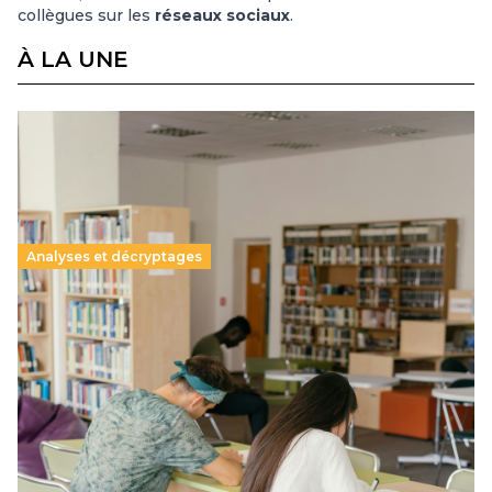
collègues sur les
réseaux sociaux
.
À LA UNE
Analyses et décryptages
Supérieur privé : une dérive qui met à mal la
promesse républicaine
11 juillet 2026
-
National
Le projet de loi sur la régulation de l’enseignement
supérieur privé met en lumière l’amplification d’un système
qui relègue l’acte pédagogique au superfétatoire, voire à…
Lire la suite →