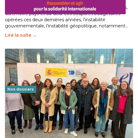
Le secteur humanitaire connaît des difficultés profondes,
dans notre pays et au-delà. Les coupures budgétaires
opérées ces deux dernières années, l’instabilité
gouvernementale, l’instabilité géopolitique, notamment…
Lire la suite →
Nos dossiers
Éducation au vivre-ensemble : un échange croisé
franco-espagnol pour changer d’approche
29 juin 2026
-
National
Cette année, l'UNSA Éducation a mené un projet Erasmus
soutenu par l'union Européenne et centré sur l'éducation