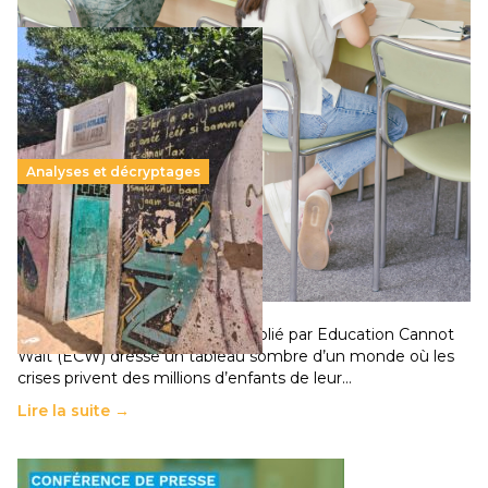
Analyses et décryptages
258 millions d’enfants victimes de la guerre, des
chocs climatiques et des déplacements de
population
11 juillet 2026
-
National
Un nouveau rapport mondial publié par Education Cannot
Wait (ECW) dresse un tableau sombre d’un monde où les
crises privent des millions d’enfants de leur…
Lire la suite →