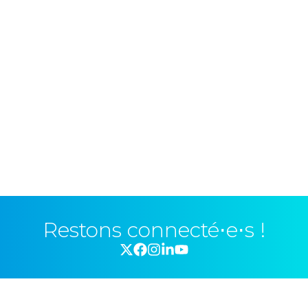
Restons connecté⋅e⋅s !