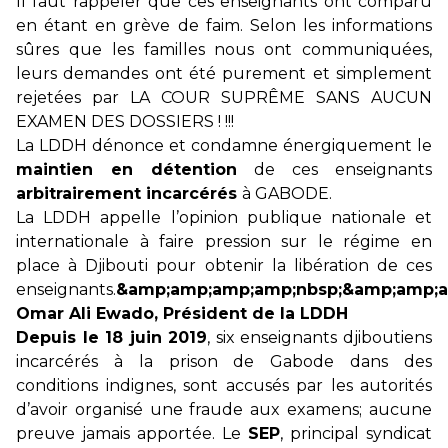
Il faut rappeler que ces enseignants ont comparu
en étant en grève de faim. Selon les informations
sûres que les familles nous ont communiquées,
leurs demandes ont été purement et simplement
rejetées par LA COUR SUPRÊME SANS AUCUN
EXAMEN DES DOSSIERS ! !!!
La LDDH dénonce et condamne énergiquement le
maintien en détention
de ces enseignants
arbitrairement incarcérés
à GABODE.
La LDDH appelle l’opinion publique nationale et
internationale à faire pression sur le régime en
place à Djibouti pour obtenir la libération de ces
enseignants.
&amp;amp;amp;amp;nbsp;&amp;amp;a
Omar Ali Ewado, Président de la LDDH
Depuis le 18 juin 2019
, six enseignants djiboutiens
incarcérés à la prison de Gabode dans des
conditions indignes, sont accusés par les autorités
d’avoir organisé une fraude aux examens; aucune
preuve jamais apportée. Le
SEP
, principal syndicat