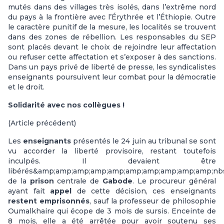
mutés dans des villages très isolés, dans l’extrême nord
du pays à la frontière avec l’Érythrée et l’Éthiopie. Outre
le caractère punitif de la mesure, les localités se trouvent
dans des zones de rébellion. Les responsables du SEP
sont placés devant le choix de rejoindre leur affectation
ou refuser cette affectation et s’exposer à des sanctions.
Dans un pays privé de liberté de presse, les syndicalistes
enseignants poursuivent leur combat pour la démocratie
et le droit.
Solidarité avec nos collègues !
(Article précédent)
Les
enseignants
présentés le 24 juin au tribunal se sont
vu accorder la liberté provisoire, restant toutefois
inculpés. Il devaient être
libérés&amp;amp;amp;amp;amp;amp;amp;amp;amp;amp;nb
de la
prison
centrale de
Gabode
. Le procureur général
ayant fait
appel
de cette décision, ces enseignants
restent emprisonnés
, sauf la professeur de philosophie
Oumalkhaire qui écope de 3 mois de sursis. Enceinte de
8 mois, elle a été arrêtée pour avoir soutenu ses