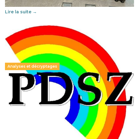
au vivre-ensemble : quelles différences entre la France…
Lire la suite →
Analyses et décryptages
Hongrie : du changement pour les politiques
éducatives, aussi !
25 juin 2026
-
National
En Hongrie, le conservateur Peter Magyar et son parti
Tisza "Respect et liberté" ont remporté une large victoire,
contre le premier ministre sortant, Viktor Orban,…
Lire la suite →