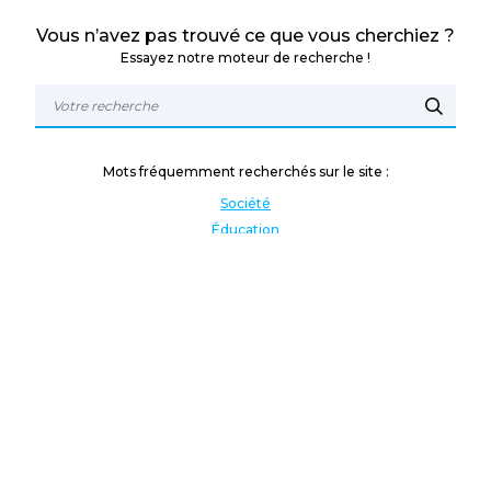
Vous n’avez pas trouvé ce que vous cherchiez ?
Essayez notre moteur de recherche !
Mots fréquemment recherchés sur le site :
Société
Éducation
Fonction publique
Jeunesse et sport
Enseignement supérieur
Rémunération
Vos droits
International
Culture
Enseigner à l'étranger
Covid