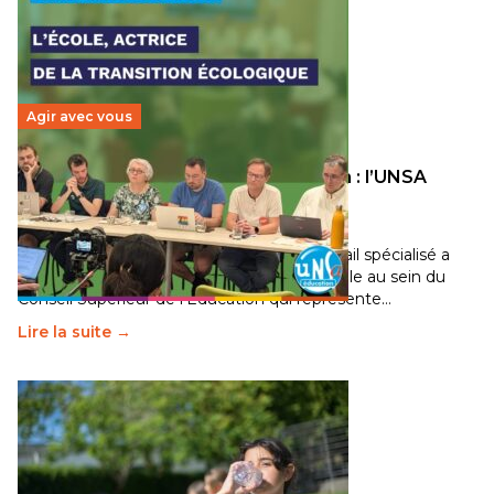
Agir avec vous
Transition écologique de l’éducation : l’UNSA
Éducation fait bouger les lignes
30 juin 2026
-
National
Pendant plusieurs mois, un groupe de travail spécialisé a
travaillé sur la transition écologique de l’Ecole au sein du
Conseil Supérieur de l’Éducation qui représente…
Lire la suite →