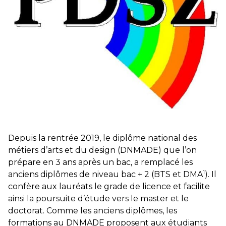
éducatives, aussi !
25 juin 2026
-
National
En Hongrie, le conservateur Peter Magyar et son parti
Tisza "Respect et liberté" ont remporté une large victoire,
contre le premier ministre sortant, Viktor Orban,…
Lire la suite →
+ D’ACTUALITÉS NATIONALES
Depuis la rentrée 2019, le diplôme national des
métiers d’arts et du design (DNMADE) que l’on
prépare en 3 ans après un bac, a remplacé les
1
anciens diplômes de niveau bac + 2 (BTS et DMA
). Il
confère aux lauréats le grade de licence et facilite
ainsi la poursuite d’étude vers le master et le
doctorat. Comme les anciens diplômes, les
formations au DNMADE proposent aux étudiants