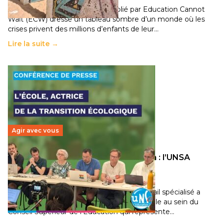
Un nouveau rapport mondial publié par Education Cannot
Wait (ECW) dresse un tableau sombre d’un monde où les
crises privent des millions d’enfants de leur…
Lire la suite →
Agir avec vous
Transition écologique de l’éducation : l’UNSA
Éducation fait bouger les lignes
30 juin 2026
-
National
Pendant plusieurs mois, un groupe de travail spécialisé a
travaillé sur la transition écologique de l’Ecole au sein du
Conseil Supérieur de l’Éducation qui représente…