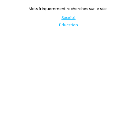
Mots fréquemment recherchés sur le site :
Société
Éducation
Fonction publique
Jeunesse et sport
Enseignement supérieur
Rémunération
Vos droits
International
Culture
Enseigner à l'étranger
Covid
Lutte contre les inégalités
Présidentielle 2022