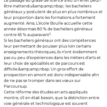
Le passage au grade de licence a eu un effet peut-
être inattendu&amp;amp;nbsp;: les bacheliers
généraux y postulent de plus en plus nombreux et
leur proportion dans les formations a fortement
augmenté. Ainsi, L’école Boulle accueille cette
année désormais 80 % de bacheliers généraux
2
contre 65 % auparavant
.
Si les bacheliers généraux ont des compétences
leur permettant de pousser plus loin certains
enseignements théoriques, ils n’ont évidemment
pas ou peu d’expériences dans les métiers d’arts et
leur choix de spécialités et de parcours est
difficile.&amp;amp;nbsp; Un gros effort de
prospection en amont est donc indispensable afin
de ne pas se tromper dans ses vœux sur
Parcoursup.
Cette réforme des études en arts appliqués
montre, s’il en était besoin, que la distinction entre
voie générale et technologique est souvent