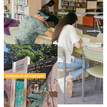
Supérieur privé : une dérive qui met à mal la
promesse républicaine
11 juillet 2026
-
National
Le projet de loi sur la régulation de l’enseignement
supérieur privé met en lumière l’amplification d’un système
qui relègue l’acte pédagogique au superfétatoire, voire à…
Lire la suite →
Analyses et décryptages
258 millions d’enfants victimes de la guerre, des
chocs climatiques et des déplacements de
population
11 juillet 2026
-
National