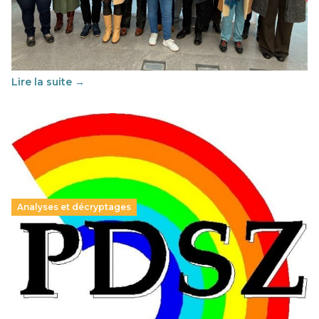
29 juin 2026
-
National
Cette année, l'UNSA Éducation a mené un projet Erasmus
soutenu par l'union Européenne et centré sur l'éducation
au vivre-ensemble : quelles différences entre la France…
Lire la suite →
Analyses et décryptages
Hongrie : du changement pour les politiques
éducatives, aussi !
25 juin 2026
-
National
En Hongrie, le conservateur Peter Magyar et son parti
Tisza "Respect et liberté" ont remporté une large victoire,