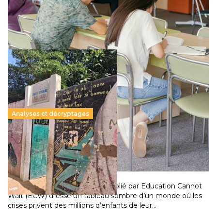
supérieur privé met en lumière l’amplification d’un système
qui relègue l’acte pédagogique au superfétatoire, voire à…
Lire la suite →
Analyses et décryptages
258 millions d’enfants victimes de la guerre, des
chocs climatiques et des déplacements de
population
11 juillet 2026
-
National
Un nouveau rapport mondial publié par Education Cannot
Wait (ECW) dresse un tableau sombre d’un monde où les
crises privent des millions d’enfants de leur…