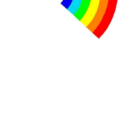
contre le premier ministre sortant, Viktor Orban,…
Lire la suite →
+ D’ACTUALITÉS NATIONALES