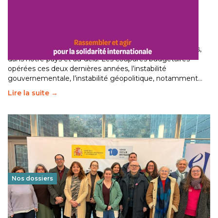
Budget 2026 : État d’urgence pour la solidarité
internationale
29 juin 2026
-
National
Le secteur humanitaire connaît des difficultés profondes,
dans notre pays et au-delà. Les coupures budgétaires
opérées ces deux dernières années, l’instabilité
gouvernementale, l’instabilité géopolitique, notamment…
Lire la suite →
Nos dossiers
Éducation au vivre-ensemble : un échange croisé
franco-espagnol pour changer d’approche