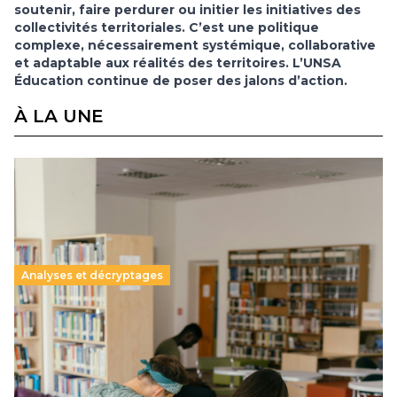
soutenir, faire perdurer ou initier les initiatives des
collectivités territoriales. C’est une politique
complexe, nécessairement systémique, collaborative
et adaptable aux réalités des territoires. L’UNSA
Éducation continue de poser des jalons d’action.
À LA UNE
Analyses et décryptages
Supérieur privé : une dérive qui met à mal la
promesse républicaine
11 juillet 2026
-
National
Le projet de loi sur la régulation de l’enseignement