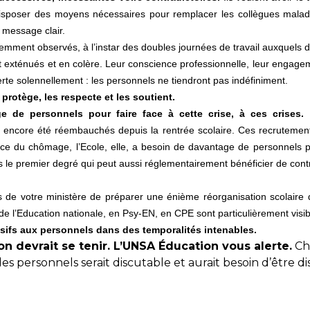
 disposer des moyens nécessaires pour remplacer les collègues malade
 message clair.
emment observés, à l’instar des doubles journées de travail auxquels d
exténués et en colère. Leur conscience professionnelle, leur engageme
erte solennellement : les personnels ne tiendront pas indéfiniment.
protège, les respecte et les soutient.
 de personnels pour faire face à cette crise, à ces crises.
I
 encore été réembauchés depuis la rentrée scolaire. Ces recrutements
ence du chômage, l’Ecole, elle, a besoin de davantage de personnels 
ns le premier degré qui peut aussi réglementairement bénéficier de contr
de votre ministère de préparer une énième réorganisation scolaire 
n de l’Education nationale, en Psy-EN, en CPE sont particulièrement vis
essifs aux personnels dans des temporalités intenables.
n devrait se tenir. L’UNSA Éducation vous alerte.
Cha
es personnels serait discutable et aurait besoin d’être di