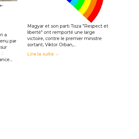
o-
les politiques éducatives, aussi !
25 juin 2026
-
National
En Hongrie, le conservateur Peter
Magyar et son parti Tisza "Respect et
liberté" ont remporté une large
n a
victoire, contre le premier ministre
enu par
sortant, Viktor Orban,…
 sur
 :
Lire la suite →
rance…