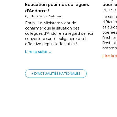
Education pour nos collègues
pour la
29 juin 2
d’Andorre !
6 juillet 2026
-
National
Le sect
difficul
Enfin ! Le Ministère vient de
et au-d
confirmer que la situation des
opérées
collègues d’Andorre au regard de leur
l’instab
couverture santé obligatoire était
l’instabi
effective depuis le 1er juillet !…
notam
Lire la suite →
Lire la 
+ D’ACTUALITÉS NATIONALES