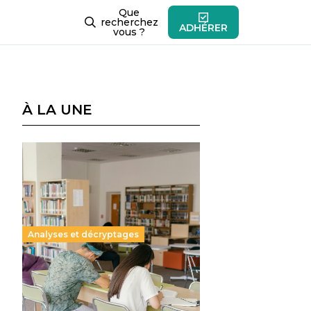
Que
recherchez
ADHÉRER
vous ?
À LA UNE
Analyses et décryptages
Supérieur privé : une dérive
qui met à mal la promesse
républicaine