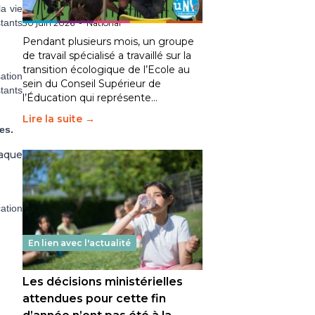
fait bouger les lignes
a vie
tants
30 juin 2026
-
National
Pendant plusieurs mois, un groupe
de travail spécialisé a travaillé sur la
transition écologique de l’Ecole au
ation
sein du Conseil Supérieur de
tants
l’Éducation qui représente…
Lire la suite →
es.
aque
ation
En lien avec l'actualité
Les décisions ministérielles
attendues pour cette fin