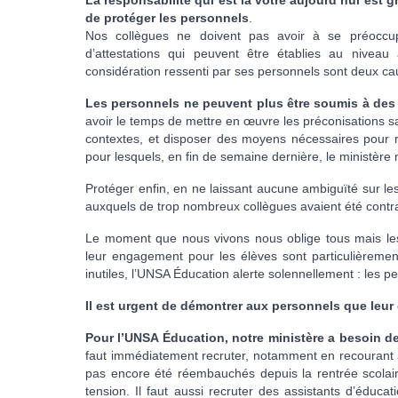
La responsabilité qui est la vôtre aujourd’hui est 
de protéger les personnels
.
Nos collègues ne doivent pas avoir à se préoccup
d’attestations qui peuvent être établies au nivea
considération ressenti par ses personnels sont deux c
Les personnels ne peuvent plus être soumis à des 
avoir le temps de mettre en œuvre les préconisations san
contextes, et disposer des moyens nécessaires pour r
pour lesquels, en fin de semaine dernière, le ministère 
Protéger enfin, en ne laissant aucune ambiguïté sur le
auxquels de trop nombreux collègues avaient été contra
Le moment que nous vivons nous oblige tous mais les 
leur engagement pour les élèves sont particulièremen
inutiles, l’UNSA Éducation alerte solennellement : les p
Il est urgent de démontrer aux personnels que leur 
Pour l’UNSA Éducation, notre ministère a besoin de 
faut immédiatement recruter, notamment en recourant a
pas encore été réembauchés depuis la rentrée scolai
tension. Il faut aussi recruter des assistants d’éduca