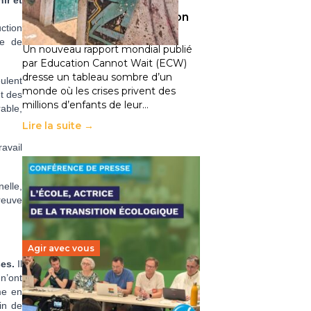
climatiques et des
ir et
déplacements de population
ction
11 juillet 2026
-
National
ue de
Un nouveau rapport mondial publié
par Education Cannot Wait (ECW)
dresse un tableau sombre d’un
eulent
monde où les crises privent des
et des
millions d’enfants de leur…
able,
Lire la suite →
avail
elle,
reuve
Agir avec vous
es.
Il
n’ont
Transition écologique de
me en
l’éducation : l’UNSA Éducation
in de