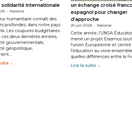
 solidarité internationale
un échange croisé franc
026
-
National
espagnol pour changer
eur humanitaire connaît des
d’approche
tés profondes, dans notre pays
29 juin 2026
-
National
elà. Les coupures budgétaires
Cette année, l'UNSA Éducatio
 ces deux dernières années,
mené un projet Erasmus sout
ilité gouvernementale,
l'union Européenne et centré
lité géopolitique,
l'éducation au vivre-ensemble
ment…
quelles différences entre la F
suite →
Lire la suite →