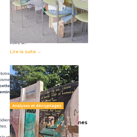
11 juillet 2026
-
National
Le projet de loi sur la régulation de
l’enseignement supérieur privé met
en lumière l’amplification d’un
système qui relègue l’acte
pédagogique au superfétatoire,
voire à…
Lire la suite →
 Notre
misme
cette
hemin
Analyses et décryptages
idien
258 millions d’enfants victimes
tes.
de la guerre, des chocs