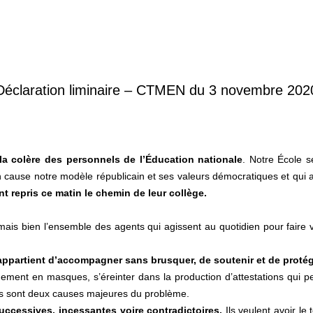
Déclaration liminaire – CTMEN du 3 novembre 202
la colère des personnels de l’Éducation nationale
. Notre École s
en cause notre modèle républicain et ses valeurs démocratiques et qui 
t repris ce matin le chemin de leur collège.
mais bien l’ensemble des agents qui agissent au quotidien pour faire vi
s appartient d’accompagner sans brusquer, de soutenir et de proté
ement en masques, s’éreinter dans la production d’attestations qui p
ls sont deux causes majeures du problème.
uccessives, incessantes voire contradictoires.
Ils veulent avoir l