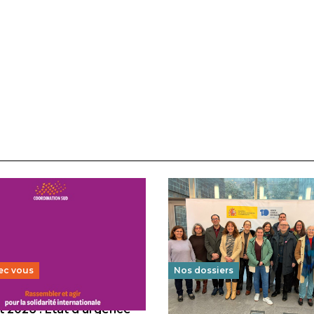
ec vous
Nos dossiers
 2026 : État d’urgence
Éducation au vivre-ensem