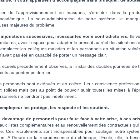
grande. Il vous appartient d’accompagner sans brusquer, de souten
er de l’approvisionnement en masques, s’éreinter dans la produ
u académique. La sous-administration de notre système, le manq
auses majeures du problème.
injonctions successives, incessantes voire contradictoires.
Ils v
itaires, avoir l’espace pour adapter le prescrit au réel des situations 
emplacer les collègues malades et les personnels en situation vulnér
n’avait pas été en capacité de porter un message clair.
s écueils précédemment observés, à l’instar des doubles journées de tr
ints au printemps dernier.
personnels sont exténués et en colère. Leur conscience professionn
t solides mais pas au point de pouvoir subir toutes les mises à l’ép
ersonnels ne tiendront pas indéfiniment.
employeur les protège, les respecte et les soutient.
davantage de personnels pour faire face à cette crise, à ces cris
ux listes complémentaires et au renouvellement des contractuels qui 
re. Ces recrutements sont indispensables pour soulager notre systè
tion. A l’heure de la recrudescence du chômage, l’Ecole, elle, a beso