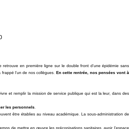
0
e retrouve en première ligne sur le double front d’une épidémie san
a frappé l’un de nos collègues.
En cette rentrée, nos pensées vont 
vre et remplir la mission de service publique qui est la leur, dans des
ger les personnels
.
euvent être établies au niveau académique. La sous-administration de
e temps de mettre en œuvre les préconisations sanitaires, avoir l’espac