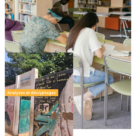
promesse républicaine
11 juillet 2026
-
National
Le projet de loi sur la régulation de l’enseignement
supérieur privé met en lumière l’amplification d’un système
qui relègue l’acte pédagogique au superfétatoire, voire à…
Lire la suite →
Analyses et décryptages
258 millions d’enfants victimes de la guerre, des
chocs climatiques et des déplacements de
population
11 juillet 2026
-
National