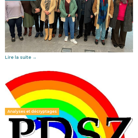
Éducation au vivre-ensemble : un échange croisé
franco-espagnol pour changer d’approche
29 juin 2026
-
National
Cette année, l'UNSA Éducation a mené un projet Erasmus
soutenu par l'union Européenne et centré sur l'éducation
au vivre-ensemble : quelles différences entre la France…
Lire la suite →
Analyses et décryptages
Hongrie : du changement pour les politiques
éducatives, aussi !