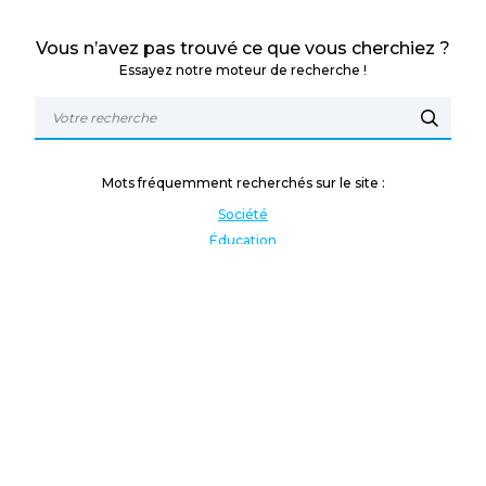
Vous n’avez pas trouvé ce que vous cherchiez ?
Essayez notre moteur de recherche !
Mots fréquemment recherchés sur le site :
Société
Éducation
Fonction publique
Jeunesse et sport
Enseignement supérieur
Rémunération
Vos droits
International
Culture
Enseigner à l'étranger
Covid