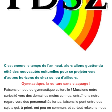
25 juin 2026
-
National
En Hongrie, le conservateur Peter Magyar et son parti
Tisza "Respect et liberté" ont remporté une large victoire,
contre le premier ministre sortant, Viktor Orban,…
Lire la suite →
+ D’ACTUALITÉS NATIONALES
C’est encore le temps de l’an neuf, alors allons guetter du
côté des nouveautés culturelles pour se projeter vers
d’autres horizons de chez soi ou d’ailleurs.
Gymnastique, la culture sans claquage !
Faisons un peu de gymnastique culturelle ! Musclons notre
curiosité vers des domaines moins connus, entraînons notre
regard vers des personnalités fortes, faisons le pont entre des
sujets qui, à priori, ont peu en commun, et surtout relaxons-nous