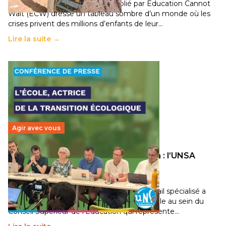
Un nouveau rapport mondial publié par Education Cannot
Wait (ECW) dresse un tableau sombre d’un monde où les
crises privent des millions d’enfants de leur…
Lire la suite →
Agir avec vous
Transition écologique de l’éducation : l’UNSA
Éducation fait bouger les lignes
30 juin 2026
-
National
Pendant plusieurs mois, un groupe de travail spécialisé a
travaillé sur la transition écologique de l’Ecole au sein du
Conseil Supérieur de l’Éducation qui représente…