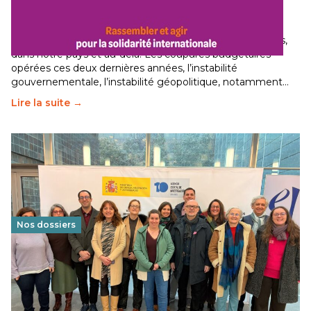
internationale
29 juin 2026
-
National
Le secteur humanitaire connaît des difficultés profondes,
dans notre pays et au-delà. Les coupures budgétaires
opérées ces deux dernières années, l’instabilité
gouvernementale, l’instabilité géopolitique, notamment…
Lire la suite →
Nos dossiers
Éducation au vivre-ensemble : un échange croisé
franco-espagnol pour changer d’approche
29 juin 2026
-
National