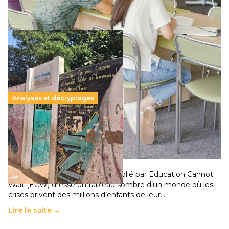
Lire la suite →
Analyses et décryptages
258 millions d’enfants victimes de la guerre, des
chocs climatiques et des déplacements de
population
11 juillet 2026
-
National
Un nouveau rapport mondial publié par Education Cannot
Wait (ECW) dresse un tableau sombre d’un monde où les
crises privent des millions d’enfants de leur…
Lire la suite →