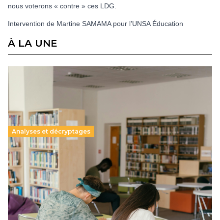
nous voterons « contre » ces LDG.
Intervention de Martine SAMAMA pour l’UNSA
Éducation
À LA UNE
Analyses et décryptages
Supérieur privé : une dérive qui met à mal la
promesse républicaine
11 juillet 2026
-
National
Le projet de loi sur la régulation de l’enseignement
supérieur privé met en lumière l’amplification d’un système
qui relègue l’acte pédagogique au superfétatoire, voire à…