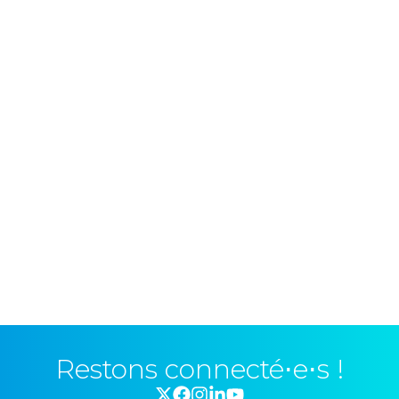
Restons connecté⋅e⋅s !