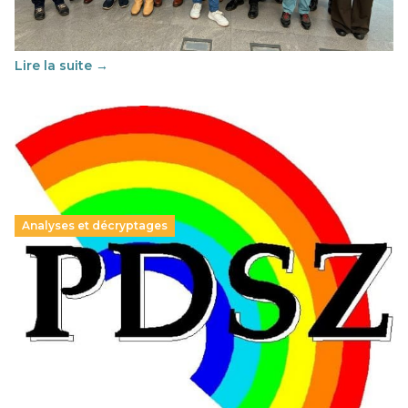
Cette année, l'UNSA Éducation a mené un projet Erasmus
soutenu par l'union Européenne et centré sur l'éducation
au vivre-ensemble : quelles différences entre la France…
Lire la suite →
Analyses et décryptages
Hongrie : du changement pour les politiques
éducatives, aussi !
25 juin 2026
-
National
En Hongrie, le conservateur Peter Magyar et son parti
Tisza "Respect et liberté" ont remporté une large victoire,
contre le premier ministre sortant, Viktor Orban,…
Lire la suite →