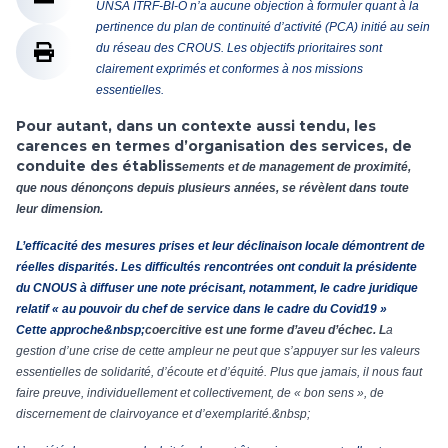
UNSA ITRF-BI-O n’a aucune objection à formuler quant à la
pertinence du plan de continuité d’activité (PCA) initié au sein
du réseau des CROUS. Les objectifs prioritaires sont
clairement exprimés et conformes à nos missions
essentielles.
Pour autant, dans un contexte aussi tendu, les
carences en termes d’organisation des services, de
conduite des établiss
ements et de management de proximité,
que nous dénonçons depuis plusieurs années, se révèlent dans toute
leur dimension.
L’efficacité des mesures prises et leur déclinaison locale démontrent de
réelles disparités. Les difficultés rencontrées ont conduit la présidente
du CNOUS à diffuser une note précisant, notamment, le cadre juridique
relatif « au pouvoir du chef de service dans le cadre du Covid19 »
Cette approche&nbsp;
coercitive est une forme d’aveu d’échec. L
a
gestion d’une crise de cette ampleur ne peut que s’appuyer sur les valeurs
essentielles de solidarité, d’écoute et d’équité. Plus que jamais, il nous faut
faire preuve, individuellement et collectivement, de « bon sens », de
discernement de clairvoyance et d’exemplar
ité.&nbsp;