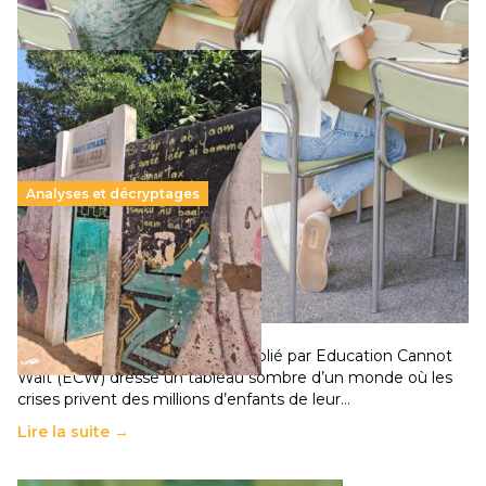
Lire la suite →
Analyses et décryptages
258 millions d’enfants victimes de la guerre, des
chocs climatiques et des déplacements de
population
11 juillet 2026
-
National
Un nouveau rapport mondial publié par Education Cannot
Wait (ECW) dresse un tableau sombre d’un monde où les
crises privent des millions d’enfants de leur…
Lire la suite →