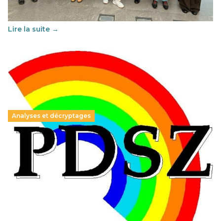
soutenu par l'union Européenne et centré sur l'éducation
au vivre-ensemble : quelles différences entre la France…
Lire la suite →
Analyses et décryptages
Hongrie : du changement pour les politiques
éducatives, aussi !
25 juin 2026
-
National
En Hongrie, le conservateur Peter Magyar et son parti
Tisza "Respect et liberté" ont remporté une large victoire,
contre le premier ministre sortant, Viktor Orban,…
Lire la suite →