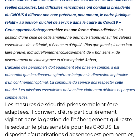
L’efficacité des mesures prises et leur déclinaison locale démontrent de
réelles disparités. Les difficultés rencontrées ont conduit la présidente
du CNOUS à diffuser une note précisant, notamment, le cadre juridique
relatif « au pouvoir du chef de service dans le cadre du Covid19 »
Cette approche&nbsp;
coercitive est une forme d’aveu d’échec. L
a
gestion d’une crise de cette ampleur ne peut que s’appuyer sur les valeurs
essentielles de solidarité, d’écoute et d’équité. Plus que jamais, il nous faut
faire preuve, individuellement et collectivement, de « bon sens », de
discernement de clairvoyance et d’exemplar
ité.&nbsp;
L’anxiété des personnels doit également être prise en compte. Il est
primordial que les directeurs généraux intègrent la dimension impérative
d’un confinement optimal. La continuité du service doit respecter cette
priorité. Les missions essentielles doivent être clairement définies et perçues
comme telles.
Les mesures de sécurité prises semblent être
adaptées. Il convient d’être particulièrement
vigilant dans la gestion de l’hébergement qui reste
le secteur le plus sensible pour les CROUS. Le
dispositif d’autorisations d’absences est pertinent et,