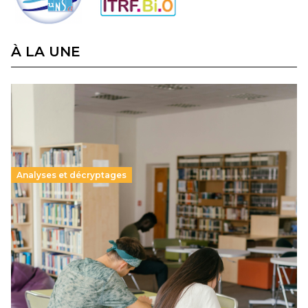
À LA UNE
Analyses et décryptages
Supérieur privé : une dérive qui met à mal la
promesse républicaine
11 juillet 2026
-
National
Le projet de loi sur la régulation de l’enseignement
supérieur privé met en lumière l’amplification d’un système
qui relègue l’acte pédagogique au superfétatoire, voire à…