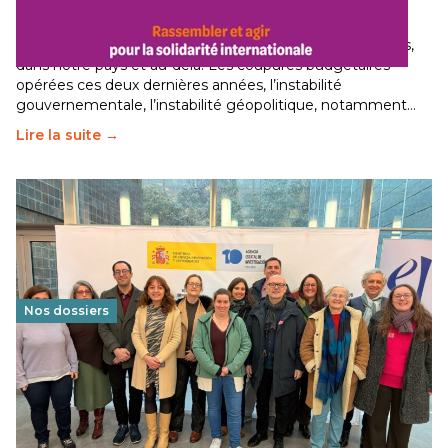
29 juin 2026
-
National
Le secteur humanitaire connaît des difficultés profondes,
dans notre pays et au-delà. Les coupures budgétaires
opérées ces deux dernières années, l’instabilité
gouvernementale, l’instabilité géopolitique, notamment…
Lire la suite →
Nos dossiers
Éducation au vivre-ensemble : un échange croisé
franco-espagnol pour changer d’approche
29 juin 2026
-
National
Cette année, l'UNSA Éducation a mené un projet Erasmus