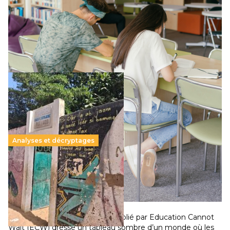
11 juillet 2026
-
National
Le projet de loi sur la régulation de l’enseignement
supérieur privé met en lumière l’amplification d’un système
qui relègue l’acte pédagogique au superfétatoire, voire à…
Lire la suite →
Analyses et décryptages
258 millions d’enfants victimes de la guerre, des
chocs climatiques et des déplacements de
population
11 juillet 2026
-
National
Un nouveau rapport mondial publié par Education Cannot
Wait (ECW) dresse un tableau sombre d’un monde où les