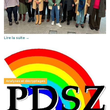
Éducation au vivre-ensemble : un échange croisé
franco-espagnol pour changer d’approche
29 juin 2026
-
National
Cette année, l'UNSA Éducation a mené un projet Erasmus
soutenu par l'union Européenne et centré sur l'éducation
au vivre-ensemble : quelles différences entre la France…
Lire la suite →
Analyses et décryptages
Hongrie : du changement pour les politiques
éducatives, aussi !
25 juin 2026
-
National