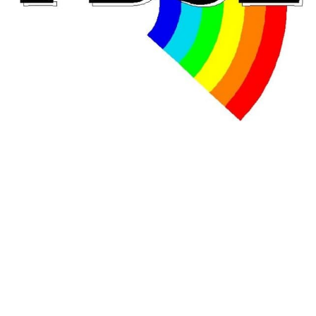
En Hongrie, le conservateur Peter Magyar et son parti
Tisza "Respect et liberté" ont remporté une large victoire,
contre le premier ministre sortant, Viktor Orban,…
Lire la suite →
+ D’ACTUALITÉS NATIONALES