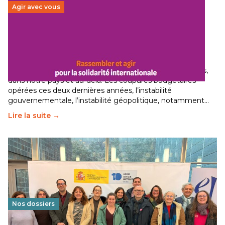
Agir avec vous
Budget 2026 : État d’urgence pour la solidarité
internationale
29 juin 2026
-
National
Le secteur humanitaire connaît des difficultés profondes,
dans notre pays et au-delà. Les coupures budgétaires
opérées ces deux dernières années, l’instabilité
gouvernementale, l’instabilité géopolitique, notamment…
Lire la suite →
Nos dossiers