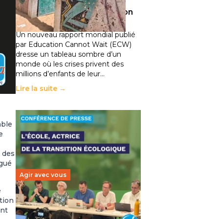
climatiques et des
déplacements de population
11 juillet 2026
-
National
Un nouveau rapport mondial publié
par Education Cannot Wait (ECW)
dresse un tableau sombre d’un
monde où les crises privent des
millions d’enfants de leur…
Lire la suite →
mble
e
r des
égué
Agir avec vous
e
tion
Transition écologique de
ent
l’éducation : l’UNSA Éducation