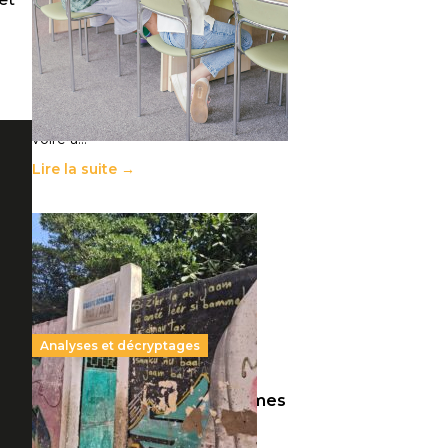
11 juillet 2026
-
National
Le projet de loi sur la régulation de
l’enseignement supérieur privé met
en lumière l’amplification d’un
système qui relègue l’acte
pédagogique au superfétatoire,
voire à…
Lire la suite →
Analyses et décryptages
258 millions d’enfants victimes
de la guerre, des chocs