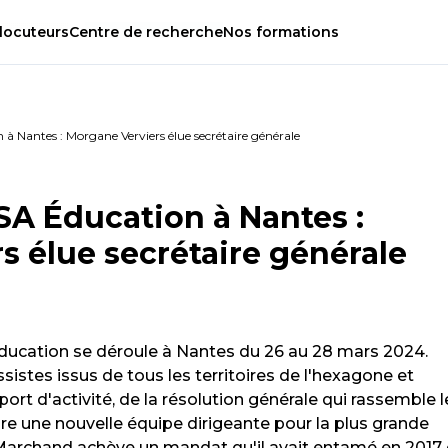
locuteurs
Centre
de
recherche
Nos
formations
à Nantes : Morgane Verviers élue secrétaire générale
SA Éducation à Nantes :
s élue secrétaire générale
ucation se déroule à Nantes du 26 au 28 mars 2024.
istes issus de tous les territoires de l'hexagone et
rt d'activité, de la résolution générale qui rassemble l
ire une nouvelle équipe dirigeante pour la plus grande
 Marchand achève un mandat qu'il avait entamé en 2017 