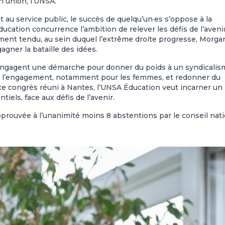
n union, l’UNSA.
t au service public, le succès de quelqu’un·es s’oppose à la
ducation concurrence l’ambition de relever les défis de l’avenir
ement tendu, au sein duquel l’extrême droite progresse, Morga
gner la bataille des idées.
ts engagent une démarche pour donner du poids à un syndicali
eins à l’engagement, notamment pour les femmes, et redonner du
 ce congrès réuni à Nantes, l’UNSA Éducation veut incarner un
iels, face aux défis de l’avenir.
pprouvée à l’unanimité moins 8 abstentions par le conseil nati