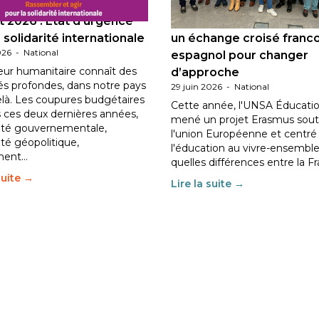
 2026 : État d’urgence
Éducation au vivre-ensem
 solidarité internationale
un échange croisé franc
026
-
National
espagnol pour changer
eur humanitaire connaît des
d’approche
tés profondes, dans notre pays
29 juin 2026
-
National
elà. Les coupures budgétaires
Cette année, l'UNSA Éducatio
 ces deux dernières années,
mené un projet Erasmus sout
ilité gouvernementale,
l'union Européenne et centré
lité géopolitique,
l'éducation au vivre-ensemble
ment…
quelles différences entre la F
suite →
Lire la suite →