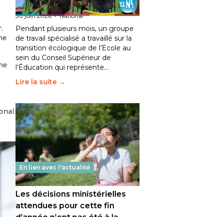
fait bouger les lignes
30 juin 2026
-
National
.
Pendant plusieurs mois, un groupe
ne
de travail spécialisé a travaillé sur la
transition écologique de l’Ecole au
sein du Conseil Supérieur de
sme
l’Éducation qui représente…
Lire la suite →
onal
En lien avec l'actualité
Les décisions ministérielles
attendues pour cette fin