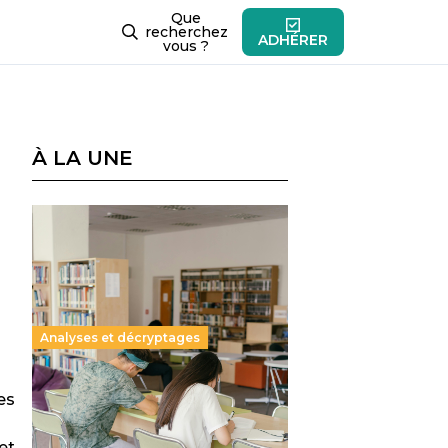
Que
recherchez
ADHÉRER
vous ?
À LA UNE
Analyses et décryptages
Supérieur privé : une dérive
es
qui met à mal la promesse
républicaine
et