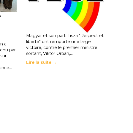
ble :
Hongrie : du changement pour
o-
les politiques éducatives, aussi !
25 juin 2026
-
National
En Hongrie, le conservateur Peter
Magyar et son parti Tisza "Respect et
liberté" ont remporté une large
n a
victoire, contre le premier ministre
enu par
sortant, Viktor Orban,…
 sur
 :
Lire la suite →
rance…