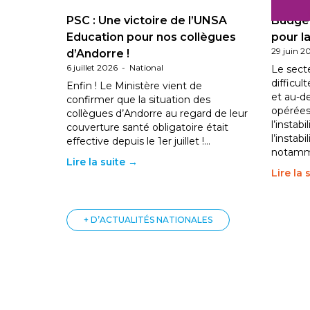
PSC : Une victoire de l’UNSA
Budget
Education pour nos collègues
pour la
29 juin 2
d’Andorre !
6 juillet 2026
-
National
Le sect
difficul
Enfin ! Le Ministère vient de
et au-d
confirmer que la situation des
opérées
collègues d’Andorre au regard de leur
l’instab
couverture santé obligatoire était
l’instabi
effective depuis le 1er juillet !…
notam
Lire la suite →
Lire la 
+ D’ACTUALITÉS NATIONALES