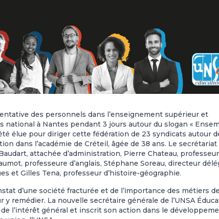
entative des personnels dans l’enseignement supérieur et
ès national à Nantes pendant 3 jours autour du slogan « Ense
 été élue pour diriger cette fédération de 23 syndicats autour d
ion dans l’académie de Créteil, âgée de 38 ans. Le secrétariat
Baudart, attachée d’administration, Pierre Chateau, professeu
Naumot, professeure d’anglais, Stéphane Soreau, directeur dél
s et Gilles Tena, professeur d’histoire-géographie.
stat d’une société fracturée et de l’importance des métiers d
our y remédier. La nouvelle secrétaire générale de l’UNSA Éduca
 de l’intérêt général et inscrit son action dans le développem