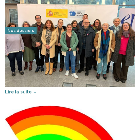
Nos dossiers
Éducation au vivre-ensemble : un échange croisé
franco-espagnol pour changer d’approche
29 juin 2026
-
National
Cette année, l'UNSA Éducation a mené un projet Erasmus
soutenu par l'union Européenne et centré sur l'éducation
au vivre-ensemble : quelles différences entre la France…
Lire la suite →