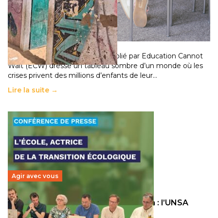
258 millions d’enfants victimes de la guerre, des
chocs climatiques et des déplacements de
population
11 juillet 2026
-
National
Un nouveau rapport mondial publié par Education Cannot
Wait (ECW) dresse un tableau sombre d’un monde où les
crises privent des millions d’enfants de leur…
Lire la suite →
Agir avec vous
Transition écologique de l’éducation : l’UNSA
Éducation fait bouger les lignes