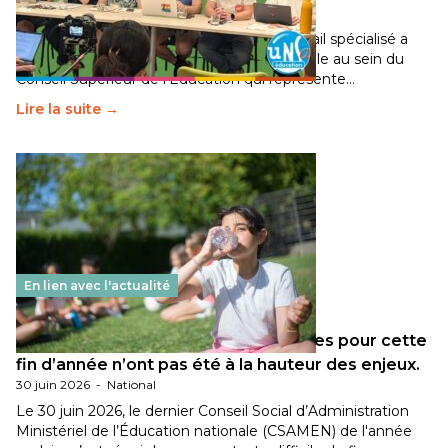
30 juin 2026
-
National
Pendant plusieurs mois, un groupe de travail spécialisé a
travaillé sur la transition écologique de l’Ecole au sein du
Conseil Supérieur de l’Éducation qui représente…
Lire la suite →
En lien avec l'actualité
Les décisions ministérielles attendues pour cette
fin d’année n’ont pas été à la hauteur des enjeux.
30 juin 2026
-
National
Le 30 juin 2026, le dernier Conseil Social d’Administration
Ministériel de l’Éducation nationale (CSAMEN) de l'année