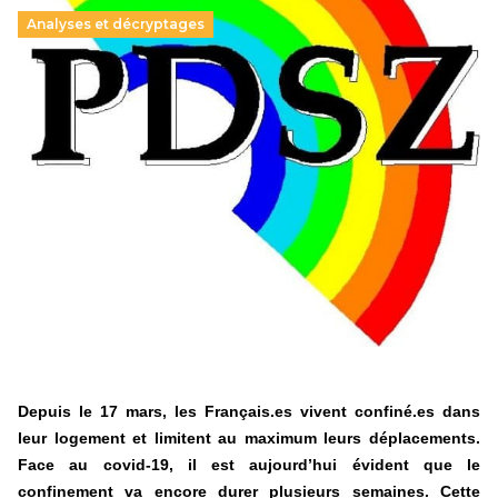
Analyses et décryptages
Hongrie : du changement pour les politiques
éducatives, aussi !
25 juin 2026
-
National
En Hongrie, le conservateur Peter Magyar et son parti
Tisza "Respect et liberté" ont remporté une large victoire,
contre le premier ministre sortant, Viktor Orban,…
Lire la suite →
+ D’ACTUALITÉS NATIONALES
Depuis le 17 mars, les Français.es vivent confiné.es dans
leur logement et limitent au maximum leurs déplacements.
Face au covid-19, il est aujourd’hui évident que le
confinement va encore durer plusieurs semaines. Cette