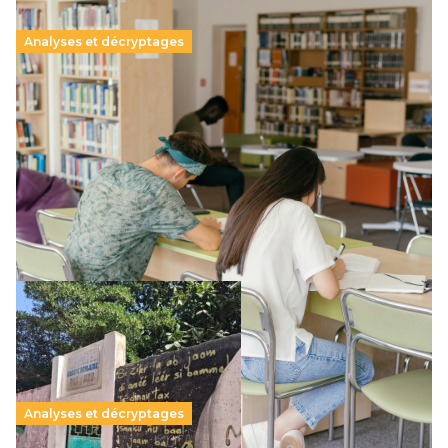
Analyses et décryptages
Supérieur privé : une dérive qui met à mal la
promesse républicaine
11 juillet 2026
-
National
Le projet de loi sur la régulation de l’enseignement
supérieur privé met en lumière l’amplification d’un système
qui relègue l’acte pédagogique au superfétatoire, voire à…
Lire la suite →
Analyses et décryptages