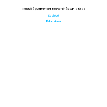
Mots fréquemment recherchés sur le site :
Société
Éducation
Fonction publique
Jeunesse et sport
Enseignement supérieur
Rémunération
Vos droits
International
Culture
Enseigner à l'étranger
Covid
Lutte contre les inégalités
Présidentielle 2022